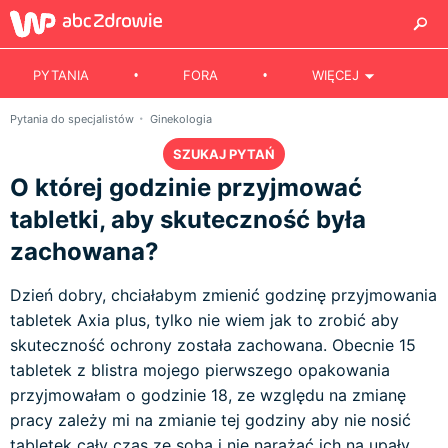
PYTANIA
FORA
WIĘCEJ
Pytania do specjalistów
Ginekologia
SZUKAJ PYTAŃ
O której godzinie przyjmować
tabletki, aby skuteczność była
zachowana?
Dzień dobry, chciałabym zmienić godzinę przyjmowania
tabletek Axia plus, tylko nie wiem jak to zrobić aby
skuteczność ochrony została zachowana. Obecnie 15
tabletek z blistra mojego pierwszego opakowania
przyjmowałam o godzinie 18, ze względu na zmianę
pracy zależy mi na zmianie tej godziny aby nie nosić
tabletek cały czas ze sobą i nie narażać ich na upały.