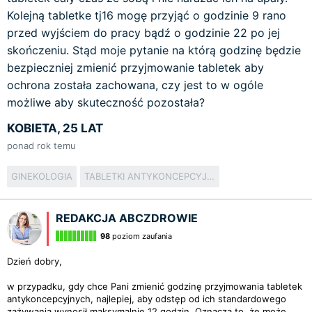
Kolejną tabletke tj16 mogę przyjąć o godzinie 9 rano
przed wyjściem do pracy bądź o godzinie 22 po jej
skończeniu. Stąd moje pytanie na którą godzinę będzie
bezpieczniej zmienić przyjmowanie tabletek aby
ochrona została zachowana, czy jest to w ogóle
możliwe aby skuteczność pozostała?
KOBIETA, 25 LAT
ponad rok temu
GINEKOLOGIA
TABLETKI ANTYKONCEPCYJNE
REDAKCJA ABCZDROWIE
98
poziom zaufania
Dzień dobry,
w przypadku, gdy chce Pani zmienić godzinę przyjmowania tabletek
antykoncepcyjnych, najlepiej, aby odstęp od ich standardowego
zażywania wynosił maksymalnie 12 godzin. Oznacza to, że może