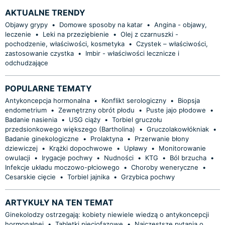
AKTUALNE TRENDY
Objawy grypy
•
Domowe sposoby na katar
•
Angina - objawy,
leczenie
•
Leki na przeziębienie
•
Olej z czarnuszki -
pochodzenie, właściwości, kosmetyka
•
Czystek – właściwości,
zastosowanie czystka
•
Imbir - właściwości lecznicze i
odchudzające
POPULARNE TEMATY
Antykoncepcja hormonalna
•
Konflikt serologiczny
•
Biopsja
endometrium
•
Zewnętrzny obrót płodu
•
Puste jajo płodowe
•
Badanie nasienia
•
USG ciąży
•
Torbiel gruczołu
przedsionkowego większego (Bartholina)
•
Gruczolakowłókniak
•
Badanie ginekologiczne
•
Prolaktyna
•
Przerwanie błony
dziewiczej
•
Krążki dopochwowe
•
Upławy
•
Monitorowanie
owulacji
•
Irygacje pochwy
•
Nudności
•
KTG
•
Ból brzucha
•
Infekcje układu moczowo-płciowego
•
Choroby weneryczne
•
Cesarskie cięcie
•
Torbiel jajnika
•
Grzybica pochwy
ARTYKUŁY NA TEN TEMAT
Ginekolodzy ostrzegają: kobiety niewiele wiedzą o antykoncepcji
hormonalnej
•
Tabletki pięciofazowe
•
Najczęstsze pytania o