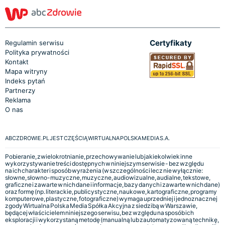
Certyfikaty
Regulamin serwisu
Polityka prywatności
Kontakt
Mapa witryny
Indeks pytań
Partnerzy
Reklama
O nas
ABCZDROWIE.PL JEST CZĘŚCIĄ WIRTUALNA POLSKA MEDIA S.A.
Pobieranie, zwielokrotnianie, przechowywanie lub jakiekolwiek inne
wykorzystywanie treści dostępnych w niniejszym serwisie - bez względu
na ich charakter i sposób wyrażenia (w szczególności lecz nie wyłącznie:
słowne, słowno-muzyczne, muzyczne, audiowizualne, audialne, tekstowe,
graficzne i zawarte w nich dane i informacje, bazy danych i zawarte w nich dane)
oraz formę (np. literackie, publicystyczne, naukowe, kartograficzne, programy
komputerowe, plastyczne, fotograficzne) wymaga uprzedniej i jednoznacznej
zgody Wirtualna Polska Media Spółka Akcyjna z siedzibą w Warszawie,
będącej właścicielem niniejszego serwisu, bez względu na sposób ich
eksploracji i wykorzystaną metodę (manualną lub zautomatyzowaną technikę,