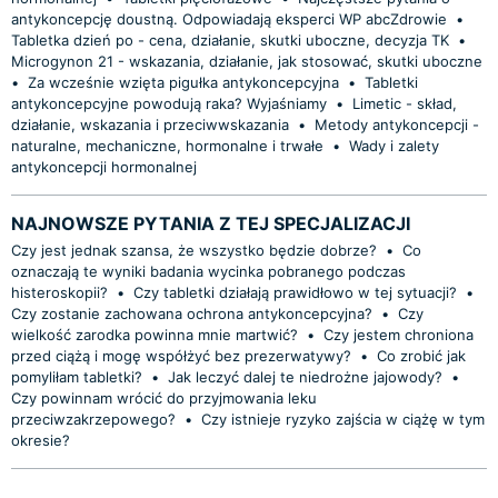
antykoncepcję doustną. Odpowiadają eksperci WP abcZdrowie
•
Tabletka dzień po - cena, działanie, skutki uboczne, decyzja TK
•
Microgynon 21 - wskazania, działanie, jak stosować, skutki uboczne
•
Za wcześnie wzięta pigułka antykoncepcyjna
•
Tabletki
antykoncepcyjne powodują raka? Wyjaśniamy
•
Limetic - skład,
działanie, wskazania i przeciwwskazania
•
Metody antykoncepcji -
naturalne, mechaniczne, hormonalne i trwałe
•
Wady i zalety
antykoncepcji hormonalnej
NAJNOWSZE PYTANIA Z TEJ SPECJALIZACJI
Czy jest jednak szansa, że wszystko będzie dobrze?
•
Co
oznaczają te wyniki badania wycinka pobranego podczas
histeroskopii?
•
Czy tabletki działają prawidłowo w tej sytuacji?
•
Czy zostanie zachowana ochrona antykoncepcyjna?
•
Czy
wielkość zarodka powinna mnie martwić?
•
Czy jestem chroniona
przed ciążą i mogę współżyć bez prezerwatywy?
•
Co zrobić jak
pomyliłam tabletki?
•
Jak leczyć dalej te niedrożne jajowody?
•
Czy powinnam wrócić do przyjmowania leku
przeciwzakrzepowego?
•
Czy istnieje ryzyko zajścia w ciążę w tym
okresie?