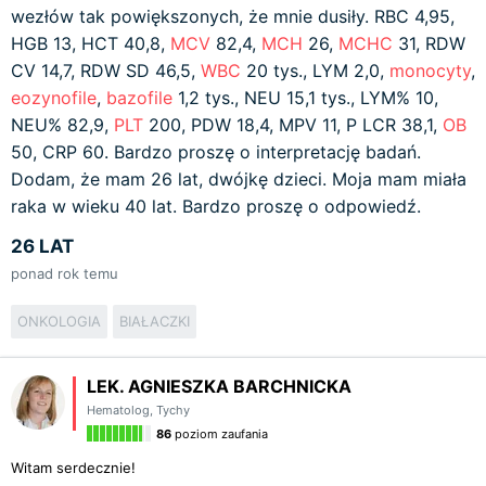
wezłów tak powiększonych, że mnie dusiły. RBC 4,95,
HGB 13, HCT 40,8,
MCV
82,4,
MCH
26,
MCHC
31, RDW
CV 14,7, RDW SD 46,5,
WBC
20 tys., LYM 2,0,
monocyty
,
eozynofile
,
bazofile
1,2 tys., NEU 15,1 tys., LYM% 10,
NEU% 82,9,
PLT
200, PDW 18,4, MPV 11, P LCR 38,1,
OB
50, CRP 60. Bardzo proszę o interpretację badań.
Dodam, że mam 26 lat, dwójkę dzieci. Moja mam miała
raka w wieku 40 lat. Bardzo proszę o odpowiedź.
26 LAT
ponad rok temu
ONKOLOGIA
BIAŁACZKI
LEK. AGNIESZKA BARCHNICKA
Hematolog
,
Tychy
86
poziom zaufania
Witam serdecznie!