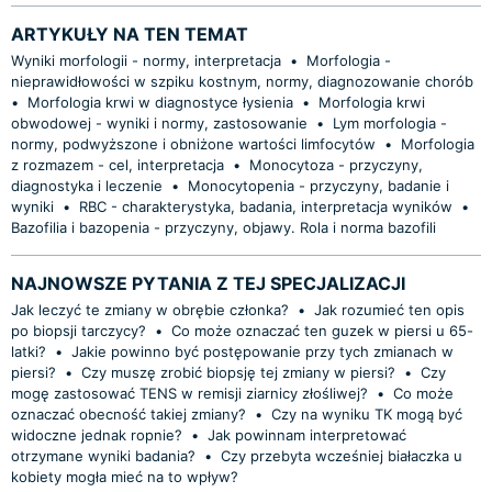
ARTYKUŁY NA TEN TEMAT
Wyniki morfologii - normy, interpretacja
•
Morfologia -
nieprawidłowości w szpiku kostnym, normy, diagnozowanie chorób
•
Morfologia krwi w diagnostyce łysienia
•
Morfologia krwi
obwodowej - wyniki i normy, zastosowanie
•
Lym morfologia -
normy, podwyższone i obniżone wartości limfocytów
•
Morfologia
z rozmazem - cel, interpretacja
•
Monocytoza - przyczyny,
diagnostyka i leczenie
•
Monocytopenia - przyczyny, badanie i
wyniki
•
RBC - charakterystyka, badania, interpretacja wyników
•
Bazofilia i bazopenia - przyczyny, objawy. Rola i norma bazofili
NAJNOWSZE PYTANIA Z TEJ SPECJALIZACJI
Jak leczyć te zmiany w obrębie członka?
•
Jak rozumieć ten opis
po biopsji tarczycy?
•
Co może oznaczać ten guzek w piersi u 65-
latki?
•
Jakie powinno być postępowanie przy tych zmianach w
piersi?
•
Czy muszę zrobić biopsję tej zmiany w piersi?
•
Czy
mogę zastosować TENS w remisji ziarnicy złośliwej?
•
Co może
oznaczać obecność takiej zmiany?
•
Czy na wyniku TK mogą być
widoczne jednak ropnie?
•
Jak powinnam interpretować
otrzymane wyniki badania?
•
Czy przebyta wcześniej białaczka u
kobiety mogła mieć na to wpływ?