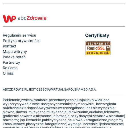
Certyfikaty
Regulamin serwisu
Polityka prywatności
Kontakt
Mapa witryny
Indeks pytań
Partnerzy
Reklama
O nas
ABCZDROWIE.PL JEST CZĘŚCIĄ WIRTUALNA POLSKA MEDIA S.A.
Pobieranie, zwielokrotnianie, przechowywanie lub jakiekolwiek inne
wykorzystywanie treści dostępnych w niniejszym serwisie - bez względu
na ich charakter i sposób wyrażenia (w szczególności lecz nie wyłącznie:
słowne, słowno-muzyczne, muzyczne, audiowizualne, audialne, tekstowe,
graficzne i zawarte w nich dane i informacje, bazy danych i zawarte w nich dane)
oraz formę (np. literackie, publicystyczne, naukowe, kartograficzne, programy
komputerowe, plastyczne, fotograficzne) wymaga uprzedniej i jednoznacznej
zgody Wirtualna Polska Media Spółka Akcyjna z siedzibą w Warszawie,