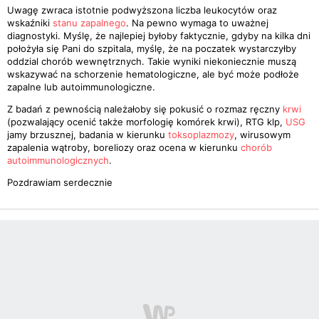
Uwagę zwraca istotnie podwyższona liczba leukocytów oraz
wskaźniki
stanu zapalnego
. Na pewno wymaga to uważnej
diagnostyki. Myślę, że najlepiej byłoby faktycznie, gdyby na kilka dni
położyła się Pani do szpitala, myślę, że na poczatek wystarczyłby
oddzial chorób wewnętrznych. Takie wyniki niekoniecznie muszą
wskazywać na schorzenie hematologiczne, ale być może podłoże
zapalne lub autoimmunologiczne.
Z badań z pewnością należałoby się pokusić o rozmaz ręczny
krwi
(pozwalający ocenić także morfologię komórek krwi), RTG klp,
USG
jamy brzusznej, badania w kierunku
toksoplazmozy
, wirusowym
zapalenia wątroby, boreliozy oraz ocena w kierunku
chorób
autoimmunologicznych
.
Pozdrawiam serdecznie