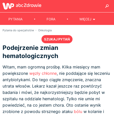
PYTANIA
FORA
WIĘCEJ
Pytania do specjalistów
Onkologia
SZUKAJ PYTAŃ
Podejrzenie zmian
hematologicznych
Witam, mam ogromną prośbę. Kilka miesięcy mam
powiększone
węzły chłonne
, nie poddające się leczeniu
antybiotykami. Do tego ciągłe zmęczenie, znaczna
utrata włosów. Lekarz kazał jeszcze raz powtórzyć
badania i mówi, że najkorzystniejszy będzie pobyt w
szpitalu na oddziale hematologi. Tylko nie umie mi
powiedzieć, na co jestem chora. Oto ostanie wynik
zrobione z powodu strsznego ataku
bólu
w kolanie i