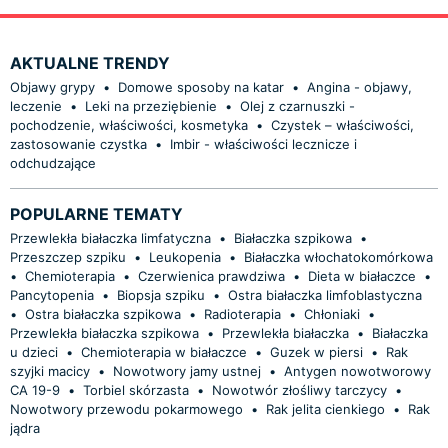
AKTUALNE TRENDY
Objawy grypy
•
Domowe sposoby na katar
•
Angina - objawy,
leczenie
•
Leki na przeziębienie
•
Olej z czarnuszki -
pochodzenie, właściwości, kosmetyka
•
Czystek – właściwości,
zastosowanie czystka
•
Imbir - właściwości lecznicze i
odchudzające
POPULARNE TEMATY
Przewlekła białaczka limfatyczna
•
Białaczka szpikowa
•
Przeszczep szpiku
•
Leukopenia
•
Białaczka włochatokomórkowa
•
Chemioterapia
•
Czerwienica prawdziwa
•
Dieta w białaczce
•
Pancytopenia
•
Biopsja szpiku
•
Ostra białaczka limfoblastyczna
•
Ostra białaczka szpikowa
•
Radioterapia
•
Chłoniaki
•
Przewlekła białaczka szpikowa
•
Przewlekła białaczka
•
Białaczka
u dzieci
•
Chemioterapia w białaczce
•
Guzek w piersi
•
Rak
szyjki macicy
•
Nowotwory jamy ustnej
•
Antygen nowotworowy
CA 19-9
•
Torbiel skórzasta
•
Nowotwór złośliwy tarczycy
•
Nowotwory przewodu pokarmowego
•
Rak jelita cienkiego
•
Rak
jądra