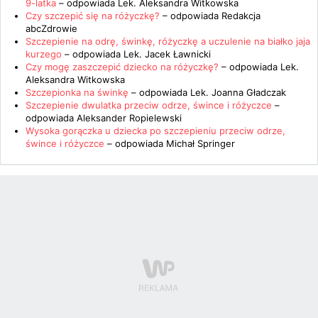
9-latka
– odpowiada
Lek. Aleksandra Witkowska
Czy szczepić się na różyczkę?
– odpowiada
Redakcja
abcZdrowie
Szczepienie na odrę, świnkę, różyczkę a uczulenie na białko jaja
kurzego
– odpowiada
Lek. Jacek Ławnicki
Czy mogę zaszczepić dziecko na różyczkę?
– odpowiada
Lek.
Aleksandra Witkowska
Szczepionka na świnkę
– odpowiada
Lek. Joanna Gładczak
Szczepienie dwulatka przeciw odrze, śwince i różyczce
–
odpowiada
Aleksander Ropielewski
Wysoka gorączka u dziecka po szczepieniu przeciw odrze,
śwince i różyczce
– odpowiada
Michał Springer