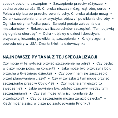
spadek poziomu szczepień
•
Szczepienie przeciw różyczce
•
Jedna osoba zaraża 10. Choroba niszczy mózg, wątrobę, serce
•
Pojawia się lata po przechorowaniu odry. Choroba atakuje mózg
•
Odra - szczepienia, charakterystyka, objawy i powikłania choroby
•
Ognisko odry na Podkarpaciu. Sanepid podaje zalecenia dla
mieszkańców
•
Rekordowa liczba odmów szczepień. "Tam pojawią
się ogniska choroby"
•
Odra - objawy u dzieci i dorosłych,
przyczyny, leczenie, powikłania, szczepienia
•
Kolejny zgon z
powodu odry w USA. Zmarła 8-letnia dziewczynka
NAJNOWSZE PYTANIA Z TEJ SPECJALIZACJI
Czy mogę w tej sytuacji przyjąć szczepienie na odrę?
•
Czy będąc
w ciąży mogę pójść na koncert?
•
Jaka może być przyczyna bólu
brzucha u 6-letniego dziecka?
•
Czy powinnam się zaszczepić
przed planowaniem ciąży?
•
Czy w związku z tym mogę przyjąć
szczepionkę przeciw Covid-19?
•
Czy można zmniejszyć to
swędzenie?
•
Jakie powinien być odstęp czasowy między tymi
szczepieniami?
•
Czy syn może jutro isc normlanie do
przedszkola?
•
Czy po szczepieniu można zarazić dziecko?
•
Kiedy można zajść w ciążę po zastosowaniu Priorixu?