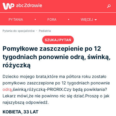
PYTANIA
FORA
WIĘCEJ
Pytania do specjalistów
Pediatria
SZUKAJ PYTAŃ
Pomyłkowe zaszczepienie po 12
tygodniach ponownie odrą, świnką,
różyczką
Dziecko mojego brata,które ma półtora roku zostało
pomyłkowo zaszczepione po 12 tygodniach ponownie
odrą
,świnką,różyczką-PRIORIX.Czy będą powikłania?
Lekarz mówi,że nie powinno nic się dziać.Proszę o jak
najszybszą odpowiedź.
KOBIETA, 33 LAT