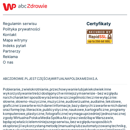
Certyfikaty
Regulamin serwisu
Polityka prywatności
Kontakt
Mapa witryny
Indeks pytań
Partnerzy
Reklama
O nas
ABCZDROWIE.PL JEST CZĘŚCIĄ WIRTUALNA POLSKA MEDIA S.A.
Pobieranie, zwielokrotnianie, przechowywanie lub jakiekolwiek inne
wykorzystywanie treści dostępnych w niniejszym serwisie - bez względu
na ich charakter i sposób wyrażenia (w szczególności lecz nie wyłącznie:
słowne, słowno-muzyczne, muzyczne, audiowizualne, audialne, tekstowe,
graficzne i zawarte w nich dane i informacje, bazy danych i zawarte w nich dane)
oraz formę (np. literackie, publicystyczne, naukowe, kartograficzne, programy
komputerowe, plastyczne, fotograficzne) wymaga uprzedniej i jednoznacznej
zgody Wirtualna Polska Media Spółka Akcyjna z siedzibą w Warszawie,
będącej właścicielem niniejszego serwisu, bez względu na sposób ich
eksploracji i wykorzystaną metodę (manualną lub zautomatyzowaną technikę,
w tym z użyciem programów uczenia maszynowego lub sztucznej inteligencji).