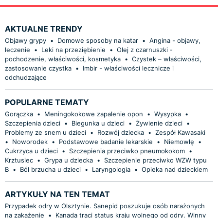
AKTUALNE TRENDY
Objawy grypy
•
Domowe sposoby na katar
•
Angina - objawy,
leczenie
•
Leki na przeziębienie
•
Olej z czarnuszki -
pochodzenie, właściwości, kosmetyka
•
Czystek – właściwości,
zastosowanie czystka
•
Imbir - właściwości lecznicze i
odchudzające
POPULARNE TEMATY
Gorączka
•
Meningokokowe zapalenie opon
•
Wysypka
•
Szczepienia dzieci
•
Biegunka u dzieci
•
Żywienie dzieci
•
Problemy ze snem u dzieci
•
Rozwój dziecka
•
Zespół Kawasaki
•
Noworodek
•
Podstawowe badanie lekarskie
•
Niemowlę
•
Cukrzyca u dzieci
•
Szczepienia przeciwko pneumokokom
•
Krztusiec
•
Grypa u dziecka
•
Szczepienie przeciwko WZW typu
B
•
Ból brzucha u dzieci
•
Laryngologia
•
Opieka nad dzieckiem
ARTYKUŁY NA TEN TEMAT
Przypadek odry w Olsztynie. Sanepid poszukuje osób narażonych
na zakażenie
•
Kanada traci status kraju wolnego od odry. Winny