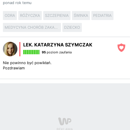
ponad rok temu
ODRA
RÓŻYCZKA
SZCZEPIENIA
ŚWINKA
PEDIATRIA
MEDYCYNA CHORÓB ZAKAŹNYCH
DZIECKO
LEK. KATARZYNA SZYMCZAK
95
poziom zaufania
Nie powinno być powikłań.
Pozdrawiam