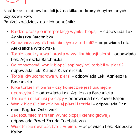
Nasi lekarze odpowiedzieli już na kilka podobnych pytań innych
użytkowników.
Poniżej znajdziesz do nich odnośniki:
Bardzo proszę o interpretację wyniku biopsji.
– odpowiada
Lek.
Agnieszka Barchnicka
Co oznacza wynik badania płynu z torbieli?
– odpowiada
Lek.
Aleksandra Witkowska
Torbiel apokrynowa i prosta w wyniku biopsji piersi
– odpowiada
Lek. Agnieszka Barchnicka
Co oznaczamój wynik biopsji aspiracyjnej torbieli w piersi?
–
odpowiada
Lek. Klaudia Kuśmierczuk
Torbiel dwukomorowa w piersi
– odpowiada
Lek. Agnieszka
Barchnicka
Kilka torbieli w piersi - czy konieczne jest usunięcie
operacyjne?
– odpowiada
Lek. Agnieszka Barchnicka
Torbiele i chłoniaki po ciąży
– odpowiada
Lek. Paweł Baljon
Wynik biopsji cienkoigłowej piersi i torbiel
– odpowiada
Dr n.
med. Bogdan Ostrowski
Jak rozumieć mam ten wynik biopsji cienkoigłowej?
–
odpowiada
Paweł Żmuda-Trzebiatowski
Wielotorbielowatość typ 2 w piersi
– odpowiada
Lek. Radosław
Kalisz