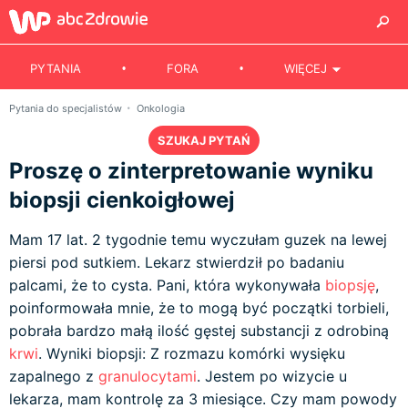
PYTANIA
FORA
WIĘCEJ
Pytania do specjalistów
Onkologia
SZUKAJ PYTAŃ
Proszę o zinterpretowanie wyniku
biopsji cienkoigłowej
Mam 17 lat. 2 tygodnie temu wyczułam guzek na lewej
piersi pod sutkiem. Lekarz stwierdził po badaniu
palcami, że to cysta. Pani, która wykonywała
biopsję
,
poinformowała mnie, że to mogą być początki torbieli,
pobrała bardzo małą ilość gęstej substancji z odrobiną
krwi
. Wyniki biopsji: Z rozmazu komórki wysięku
zapalnego z
granulocytami
. Jestem po wizycie u
lekarza, mam kontrolę za 3 miesiące. Czy mam powody