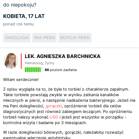
do niepokoju?
KOBIETA, 17 LAT
ponad rok temu
ONKOLOGIA
RAK PIERSI
BIOPSJA PIERSI
LEK. AGNIESZKA BARCHNICKA
Hematolog
,
Tychy
86
poziom zaufania
Witam serdecznie!
Z opisu wygląda na to, że była to torbiel o charakterze zapalnym.
Takie torbiele powstają zwykle w wyniku zatkania kanalików
mlecznych w piersi, a następnie nadkażenia bakteryjnego. Jeżeli nie
ma Pani dolegliwości,
gorączki
, opróżnienie torbieli dla celów
diagnostycznych jest również zabiegiem leczącym. Po opróżnieniu
torbieli nalezy wykonać
USG
i jeżeli jest wszystko w porządku -
kontrolna wizyta i badanie po 3 miesiącach.
W razie dolegliwości bólowych, gorączki, należałoby rozważyć
ewentualne włączenie antybiotyku.