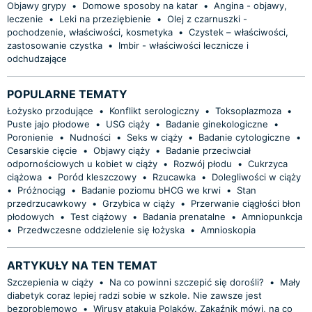
Objawy grypy
•
Domowe sposoby na katar
•
Angina - objawy,
leczenie
•
Leki na przeziębienie
•
Olej z czarnuszki -
pochodzenie, właściwości, kosmetyka
•
Czystek – właściwości,
zastosowanie czystka
•
Imbir - właściwości lecznicze i
odchudzające
POPULARNE TEMATY
Łożysko przodujące
•
Konflikt serologiczny
•
Toksoplazmoza
•
Puste jajo płodowe
•
USG ciąży
•
Badanie ginekologiczne
•
Poronienie
•
Nudności
•
Seks w ciąży
•
Badanie cytologiczne
•
Cesarskie cięcie
•
Objawy ciąży
•
Badanie przeciwciał
odpornościowych u kobiet w ciąży
•
Rozwój płodu
•
Cukrzyca
ciążowa
•
Poród kleszczowy
•
Rzucawka
•
Dolegliwości w ciąży
•
Próżnociąg
•
Badanie poziomu bHCG we krwi
•
Stan
przedrzucawkowy
•
Grzybica w ciąży
•
Przerwanie ciągłości błon
płodowych
•
Test ciążowy
•
Badania prenatalne
•
Amniopunkcja
•
Przedwczesne oddzielenie się łożyska
•
Amnioskopia
ARTYKUŁY NA TEN TEMAT
Szczepienia w ciąży
•
Na co powinni szczepić się dorośli?
•
Mały
diabetyk coraz lepiej radzi sobie w szkole. Nie zawsze jest
bezproblemowo
•
Wirusy atakują Polaków. Zakaźnik mówi, na co