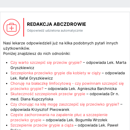
REDAKCJA ABCZDROWIE
Odpowiedź udzielona automatycznie
Nasi lekarze odpowiedzieli już na kilka podobnych pytań innych
użytkowników.
Poniżej znajdziesz do nich odnośniki:
Czy warto szczepić się przeciw grypie?
– odpowiada
Lek. Marta
Gryszkiewicz
Szczepionka przeciwko grypie dla kobiety w ciąży
– odpowiada
Lek. Rafał Gryszkiewicz
Choruję na białaczkę limfocytową - czy powinnam szczepić się
przeciwko grypie?
– odpowiada
Lek. Agnieszka Barchnicka
Skuteczność szczepionek przeciw grypie
– odpowiada
Dr n.
med. Diana Kupczyńska
Czy chorując na kiłę mogę zaszczepić się przeciwko grypie?
–
odpowiada
Krzysztof Piwowarek
Częste zachorowania na zapalenie płuc a szczepienie
przeciwko grypie
– odpowiada
Lek. Bogumiła Wrzołek
Szczepienie przeciw grypie a ciąża
– odpowiada
Lek. Paweł