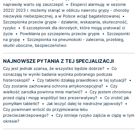
naprawdę warto się zaszczepić
•
Eksperci alarmują: w sezonie
2022/ 2023 r. możemy stanąć w obliczu nawrotu grypy - choroby
niezwykle niebezpiecznej, a w Polsce wciąż bagatelizowanej
•
Szczepionka przeciw grypie - działanie, wskazania, skuteczność,
ryzyko
•
6 szczepionek dla dorosłych, które mogą uratować ci
życie
•
Powikłania po szczepieniu przeciw grypie
•
Szczepionki
na grypę
•
Szczepionka na pneumokoki - zalecenia, przebieg,
skutki uboczne, bezpieczeństwo
NAJNOWSZE PYTANIA Z TEJ SPECJALIZACJI
Czy jest jednak szansa, że wszystko będzie dobrze?
•
Co
oznaczają te wyniki badania wycinka pobranego podczas
histeroskopii?
•
Czy tabletki działają prawidłowo w tej sytuacji?
•
Czy zostanie zachowana ochrona antykoncepcyjna?
•
Czy
wielkość zarodka powinna mnie martwić?
•
Czy jestem chroniona
przed ciążą i mogę współżyć bez prezerwatywy?
•
Co zrobić jak
pomyliłam tabletki?
•
Jak leczyć dalej te niedrożne jajowody?
•
Czy powinnam wrócić do przyjmowania leku
przeciwzakrzepowego?
•
Czy istnieje ryzyko zajścia w ciążę w tym
okresie?