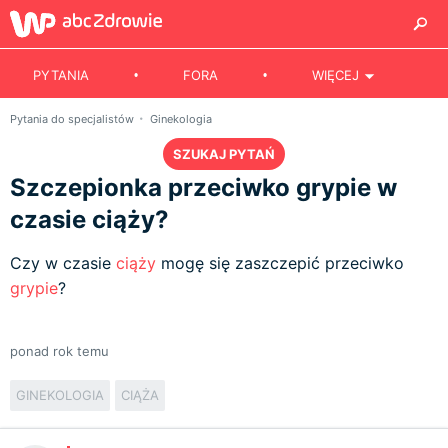
PYTANIA
FORA
WIĘCEJ
Pytania do specjalistów
Ginekologia
SZUKAJ PYTAŃ
Szczepionka przeciwko grypie w
czasie ciąży?
Czy w czasie
ciąży
mogę się zaszczepić przeciwko
grypie
?
ponad rok temu
GINEKOLOGIA
CIĄŻA