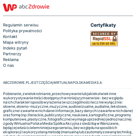
Certyfikaty
Regulamin serwisu
Polityka prywatności
Kontakt
Mapa witryny
Indeks pytań
Partnerzy
Reklama
O nas
ABCZDROWIE.PL JEST CZĘŚCIĄ WIRTUALNA POLSKA MEDIA S.A.
Pobieranie, zwielokrotnianie, przechowywanie lub jakiekolwiek inne
wykorzystywanie treści dostępnych w niniejszym serwisie - bez względu
na ich charakter i sposób wyrażenia (w szczególności lecz nie wyłącznie:
słowne, słowno-muzyczne, muzyczne, audiowizualne, audialne, tekstowe,
graficzne i zawarte w nich dane i informacje, bazy danych i zawarte w nich dane)
oraz formę (np. literackie, publicystyczne, naukowe, kartograficzne, programy
komputerowe, plastyczne, fotograficzne) wymaga uprzedniej i jednoznacznej
zgody Wirtualna Polska Media Spółka Akcyjna z siedzibą w Warszawie,
będącej właścicielem niniejszego serwisu, bez względu na sposób ich
eksploracji i wykorzystaną metodę (manualną lub zautomatyzowaną technikę,