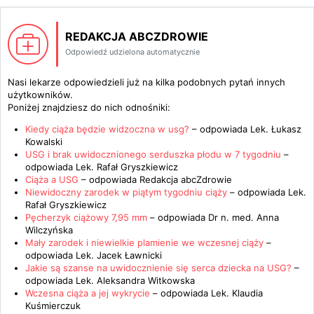
REDAKCJA ABCZDROWIE
Odpowiedź udzielona automatycznie
Nasi lekarze odpowiedzieli już na kilka podobnych pytań innych
użytkowników.
Poniżej znajdziesz do nich odnośniki:
Kiedy ciąża będzie widzoczna w usg?
– odpowiada
Lek. Łukasz
Kowalski
USG i brak uwidocznionego serduszka płodu w 7 tygodniu
–
odpowiada
Lek. Rafał Gryszkiewicz
Ciąża a USG
– odpowiada
Redakcja abcZdrowie
Niewidoczny zarodek w piątym tygodniu ciąży
– odpowiada
Lek.
Rafał Gryszkiewicz
Pęcherzyk ciążowy 7,95 mm
– odpowiada
Dr n. med. Anna
Wilczyńska
Mały zarodek i niewielkie plamienie we wczesnej ciąży
–
odpowiada
Lek. Jacek Ławnicki
Jakie są szanse na uwidocznienie się serca dziecka na USG?
–
odpowiada
Lek. Aleksandra Witkowska
Wczesna ciąża a jej wykrycie
– odpowiada
Lek. Klaudia
Kuśmierczuk