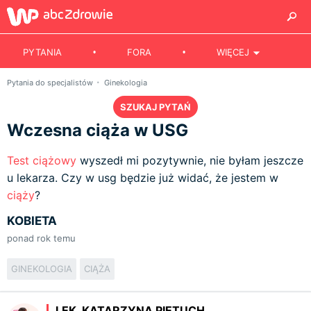
PYTANIA
FORA
WIĘCEJ
Pytania do specjalistów
Ginekologia
SZUKAJ PYTAŃ
Wczesna ciąża w USG
Test ciążowy
wyszedł mi pozytywnie, nie byłam jeszcze
u lekarza. Czy w usg będzie już widać, że jestem w
ciąży
?
KOBIETA
ponad rok temu
GINEKOLOGIA
CIĄŻA
LEK. KATARZYNA PIETUCH