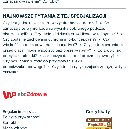
oznacza krwawienie? Co robić?
NAJNOWSZE PYTANIA Z TEJ SPECJALIZACJI
Czy jest jednak szansa, że wszystko będzie dobrze?
•
Co
oznaczają te wyniki badania wycinka pobranego podczas
histeroskopii?
•
Czy tabletki działają prawidłowo w tej sytuacji?
•
Czy zostanie zachowana ochrona antykoncepcyjna?
•
Czy
wielkość zarodka powinna mnie martwić?
•
Czy jestem chroniona
przed ciążą i mogę współżyć bez prezerwatywy?
•
Co zrobić jak
pomyliłam tabletki?
•
Jak leczyć dalej te niedrożne jajowody?
•
Czy powinnam wrócić do przyjmowania leku
przeciwzakrzepowego?
•
Czy istnieje ryzyko zajścia w ciążę w tym
okresie?
Certyfikaty
Regulamin serwisu
Polityka prywatności
Kontakt
Mapa witryny