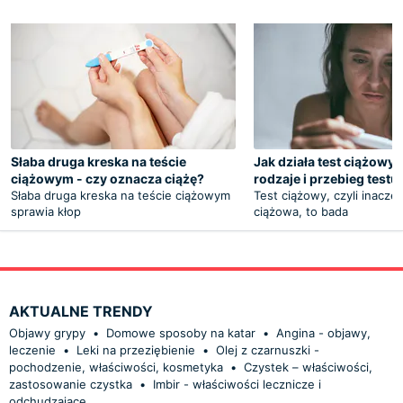
Słaba druga kreska na teście
Jak działa test ciążowy
ciążowym - czy oznacza ciążę?
rodzaje i przebieg test
Słaba druga kreska na teście ciążowym
Test ciążowy, czyli inacze
sprawia kłop
ciążowa, to bada
AKTUALNE TRENDY
Objawy grypy
•
Domowe sposoby na katar
•
Angina - objawy,
leczenie
•
Leki na przeziębienie
•
Olej z czarnuszki -
pochodzenie, właściwości, kosmetyka
•
Czystek – właściwości,
zastosowanie czystka
•
Imbir - właściwości lecznicze i
odchudzające