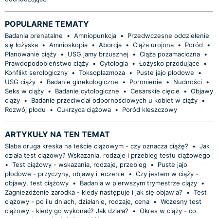
POPULARNE TEMATY
Badania prenatalne
•
Amniopunkcja
•
Przedwczesne oddzielenie
się łożyska
•
Amnioskopia
•
Aborcja
•
Ciąża urojona
•
Poród
•
Planowanie ciąży
•
USG jamy brzusznej
•
Ciąża pozamaciczna
•
Prawdopodobieństwo ciąży
•
Cytologia
•
Łożysko przodujące
•
Konflikt serologiczny
•
Toksoplazmoza
•
Puste jajo płodowe
•
USG ciąży
•
Badanie ginekologiczne
•
Poronienie
•
Nudności
•
Seks w ciąży
•
Badanie cytologiczne
•
Cesarskie cięcie
•
Objawy
ciąży
•
Badanie przeciwciał odpornościowych u kobiet w ciąży
•
Rozwój płodu
•
Cukrzyca ciążowa
•
Poród kleszczowy
ARTYKUŁY NA TEN TEMAT
Słaba druga kreska na teście ciążowym - czy oznacza ciążę?
•
Jak
działa test ciążowy? Wskazania, rodzaje i przebieg testu ciążowego
•
Test ciążowy - wskazania, rodzaje, przebieg
•
Puste jajo
płodowe - przyczyny, objawy i leczenie
•
Czy jestem w ciąży -
objawy, test ciążowy
•
Badania w pierwszym trymestrze ciąży
•
Zagnieżdżenie zarodka - kiedy następuje i jak się objawia?
•
Test
ciążowy - po ilu dniach, działanie, rodzaje, cena
•
Wczesny test
ciążowy - kiedy go wykonać? Jak działa?
•
Okres w ciąży - co