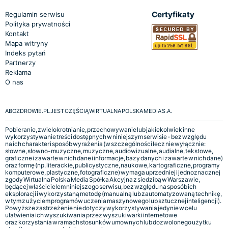
Certyfikaty
Regulamin serwisu
Polityka prywatności
Kontakt
Mapa witryny
Indeks pytań
Partnerzy
Reklama
O nas
ABCZDROWIE.PL JEST CZĘŚCIĄ WIRTUALNA POLSKA MEDIA S.A.
Pobieranie, zwielokrotnianie, przechowywanie lub jakiekolwiek inne
wykorzystywanie treści dostępnych w niniejszym serwisie - bez względu
na ich charakter i sposób wyrażenia (w szczególności lecz nie wyłącznie:
słowne, słowno-muzyczne, muzyczne, audiowizualne, audialne, tekstowe,
graficzne i zawarte w nich dane i informacje, bazy danych i zawarte w nich dane)
oraz formę (np. literackie, publicystyczne, naukowe, kartograficzne, programy
komputerowe, plastyczne, fotograficzne) wymaga uprzedniej i jednoznacznej
zgody Wirtualna Polska Media Spółka Akcyjna z siedzibą w Warszawie,
będącej właścicielem niniejszego serwisu, bez względu na sposób ich
eksploracji i wykorzystaną metodę (manualną lub zautomatyzowaną technikę,
w tym z użyciem programów uczenia maszynowego lub sztucznej inteligencji).
Powyższe zastrzeżenie nie dotyczy wykorzystywania jedynie w celu
ułatwienia ich wyszukiwania przez wyszukiwarki internetowe
oraz korzystania w ramach stosunków umownych lub dozwolonego użytku