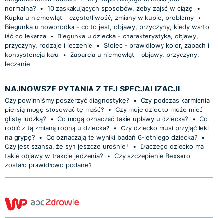
normalna?
•
10 zaskakujących sposobów, żeby zajść w ciążę
•
Kupka u niemowląt - częstotliwość, zmiany w kupie, problemy
•
Biegunka u noworodka - co to jest, objawy, przyczyny, kiedy warto
iść do lekarza
•
Biegunka u dziecka - charakterystyka, objawy,
przyczyny, rodzaje i leczenie
•
Stolec - prawidłowy kolor, zapach i
konsystencja kału
•
Zaparcia u niemowląt - objawy, przyczyny,
leczenie
NAJNOWSZE PYTANIA Z TEJ SPECJALIZACJI
Czy powinniśmy poszerzyć diagnostykę?
•
Czy podczas karmienia
piersią mogę stosować tę maść?
•
Czy moje dziecko może mieć
glistę ludzką?
•
Co mogą oznaczać takie upławy u dziecka?
•
Co
robić z tą zmianą ropną u dziecka?
•
Czy dziecko musi przyjąć leki
na grypę?
•
Co oznaczają te wyniki badań 6-letniego dziecka?
•
Czy jest szansa, że syn jeszcze urośnie?
•
Dlaczego dziecko ma
takie objawy w trakcie jedzenia?
•
Czy szczepienie Bexsero
zostało prawidłowo podane?