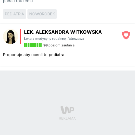
ponad rok temu
PEDIATRIA
NOWORODEK
LEK. ALEKSANDRA WITKOWSKA
Lekarz medycyny rodzinnej
,
Warszawa
98
poziom zaufania
Proponuje aby ocenil to pediatra