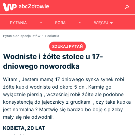
PYTANIA
FORA
WIĘCEJ
Pytania do specjalistów
Pediatria
SZUKAJ PYTAŃ
Wodniste i żółte stolce u 17-
dniowego noworodka
Witam , Jestem mamą 17 dniowego synka synek robi
żółte kupki wodniste od około 5 dni. Karmię go
wyłącznie piersią , wcześniej robił żółte ale podobne
konsystencją do jajecznicy z grudkami , czy taka kupka
jest normalna ? Martwię się bardzo bo boję się żeby
mały się nie odwodnił.
KOBIETA, 20 LAT