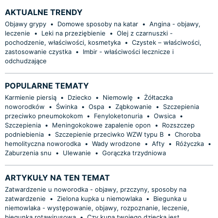
AKTUALNE TRENDY
Objawy grypy
•
Domowe sposoby na katar
•
Angina - objawy,
leczenie
•
Leki na przeziębienie
•
Olej z czarnuszki -
pochodzenie, właściwości, kosmetyka
•
Czystek – właściwości,
zastosowanie czystka
•
Imbir - właściwości lecznicze i
odchudzające
POPULARNE TEMATY
Karmienie piersią
•
Dziecko
•
Niemowlę
•
Żółtaczka
noworodków
•
Świnka
•
Ospa
•
Ząbkowanie
•
Szczepienia
przeciwko pneumokokom
•
Fenyloketonuria
•
Owsica
•
Szczepienia
•
Meningokokowe zapalenie opon
•
Rozszczep
podniebienia
•
Szczepienie przeciwko WZW typu B
•
Choroba
hemolityczna noworodka
•
Wady wrodzone
•
Afty
•
Różyczka
•
Zaburzenia snu
•
Ulewanie
•
Gorączka trzydniowa
ARTYKUŁY NA TEN TEMAT
Zatwardzenie u noworodka - objawy, przczyny, sposoby na
zatwardzenie
•
Zielona kupka u niemowlaka
•
Biegunka u
niemowlaka - występowanie, objawy, rozpoznanie, leczenie,
biegunka rotawirusowa
•
Czy kupa twojego dziecka jest