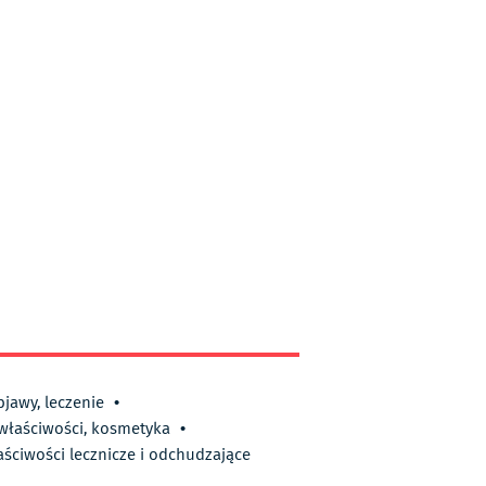
bjawy, leczenie
•
 właściwości, kosmetyka
•
aściwości lecznicze i odchudzające