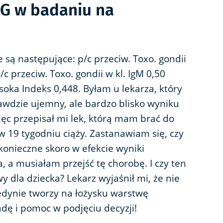
gG w badaniu na
 są następujące: p/c przeciw. Toxo. gondii
c przeciw. Toxo. gondii w kl. IgM 0,50
oka Indeks 0,448. Byłam u lekarza, który
rawdzie ujemny, ale bardzo blisko wyniku
ięc przepisał mi lek, którą mam brać do
w 19 tygodniu ciąży. Zastanawiam się, czy
 konieczne skoro w efekcie wyniki
, a musiałam przejść tę chorobę. I czy ten
wy dla dziecka? Lekarz wyjaśnił mi, że nie
edynie tworzy na łożysku warstwę
dę i pomoc w podjęciu decyzji!