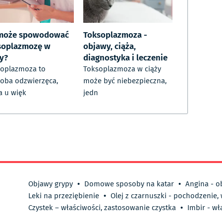
może spowodować
Toksoplazmoza -
soplazmozę w
objawy, ciąża,
ży?
diagnostyka i leczenie
oplazmoza to
Toksoplazmoza w ciąży
oba odzwierzęca,
może być niebezpieczna,
a u więk
jedn
Objawy grypy
•
Domowe sposoby na katar
•
Angina - o
Leki na przeziębienie
•
Olej z czarnuszki - pochodzenie,
Czystek – właściwości, zastosowanie czystka
•
Imbir - wł