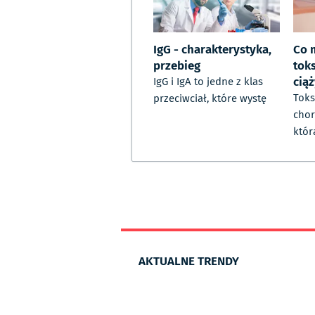
IgG - charakterystyka,
Co 
przebieg
tok
cią
IgG i IgA to jedne z klas
Toks
przeciwciał, które wystę
chor
któr
AKTUALNE TRENDY