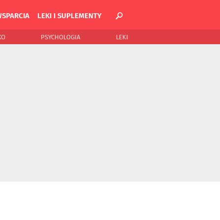
WSPARCIA
LEKI I SUPLEMENTY
KO
PSYCHOLOGIA
LEKI