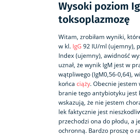
Wysoki poziom I
toksoplazmozę
Witam, zrobiłam wyniki, które
w kl.
IgG
92 IU/ml (ujemny), p/
Index (ujemny), awidność wys
uznał, że wynik IgM jest w p
wątpliwego (IgM0,56-0,64), w
końca
ciąży
. Obecnie jestem 
branie tego antybiotyku jest
wskazują, że nie jestem chora
lek faktycznie jest nieszkodli
przechodzi ona do płodu, a j
ochronną. Bardzo proszę o ra