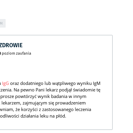
GM
CZDROWIE
8
poziom zaufania
u
IgG
oraz dodatniego lub wątpliwego wyniku IgM
czenia. Na pewno Pani lekarz podjął świadomie tę
y prosze powtórzyć wynik badania w innym
 z lekarzem, zajmującym się prowadzeniem
wniam, że korzyści z zastosowanego leczenia
dliwości działania leku na płód.