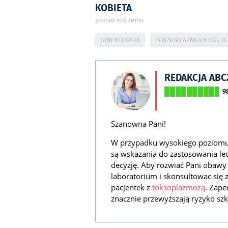
KOBIETA
ponad rok temu
GINEKOLOGIA
TOKSOPLAZMOZA IGG, I
REDAKCJA AB
9
Szanowna Pani!
W przypadku wysokiego poziom
są wskazania do zastosowania le
decyzję. Aby rozwiać Pani obaw
laboratorium i skonsultowac się
pacjentek z
toksoplazmozą
. Zape
znacznie przewyższają ryzyko szko