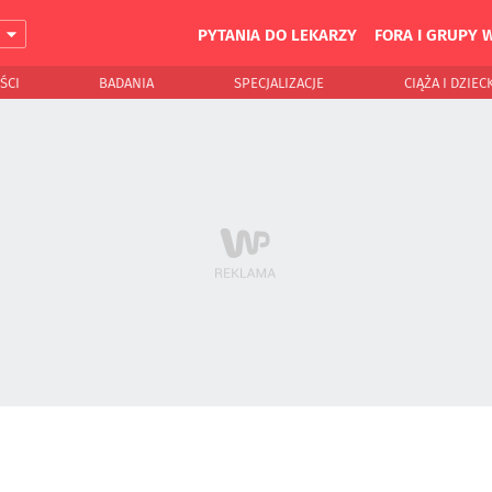
PYTANIA DO LEKARZY
FORA I GRUPY 
J
ŚCI
BADANIA
SPECJALIZACJE
CIĄŻA I DZIEC