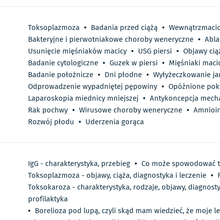
Toksoplazmoza
•
Badania przed ciążą
•
Wewnątrzmacic
Bakteryjne i pierwotniakowe choroby weneryczne
•
Abla
Usunięcie mięśniaków macicy
•
USG piersi
•
Objawy cią
Badanie cytologiczne
•
Guzek w piersi
•
Mięśniaki maci
Badanie położnicze
•
Dni płodne
•
Wyłyżeczkowanie ja
Odprowadzenie wypadniętej pępowiny
•
Opóźnione pok
Laparoskopia miednicy mniejszej
•
Antykoncepcja mech
Rak pochwy
•
Wirusowe choroby weneryczne
•
Amnioin
Rozwój płodu
•
Uderzenia gorąca
IgG - charakterystyka, przebieg
•
Co może spowodować t
Toksoplazmoza - objawy, ciąża, diagnostyka i leczenie
•
Toksokaroza - charakterystyka, rodzaje, objawy, diagnostyk
profilaktyka
•
Borelioza pod lupą, czyli skąd mam wiedzieć, że moje le