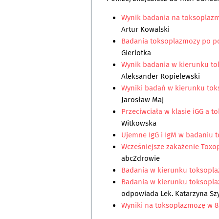
Wynik badania na toksoplazmo
Artur Kowalski
Badania toksoplazmozy po p
Gierlotka
Wynik badania w kierunku to
Aleksander Ropielewski
Wyniki badań w kierunku toks
Jarosław Maj
Przeciwciała w klasie iGG a 
Witkowska
Ujemne IgG i IgM w badaniu 
Wcześniejsze zakażenie Toxop
abcZdrowie
Badania w kierunku toksopl
Badania w kierunku toksopla
odpowiada
Lek. Katarzyna S
Wyniki na toksoplazmozę w 8.