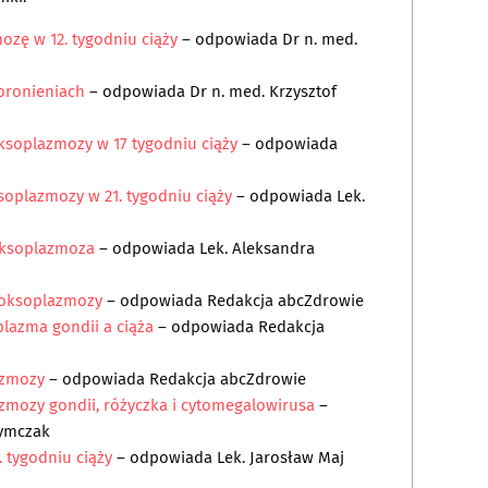
zę w 12. tygodniu ciąży
– odpowiada
Dr n. med.
oronieniach
– odpowiada
Dr n. med. Krzysztof
ksoplazmozy w 17 tygodniu ciąży
– odpowiada
oplazmozy w 21. tygodniu ciąży
– odpowiada
Lek.
toksoplazmoza
– odpowiada
Lek. Aleksandra
toksoplazmozy
– odpowiada
Redakcja abcZdrowie
lazma gondii a ciąża
– odpowiada
Redakcja
azmozy
– odpowiada
Redakcja abcZdrowie
zmozy gondii, różyczka i cytomegalowirusa
–
zymczak
 tygodniu ciąży
– odpowiada
Lek. Jarosław Maj