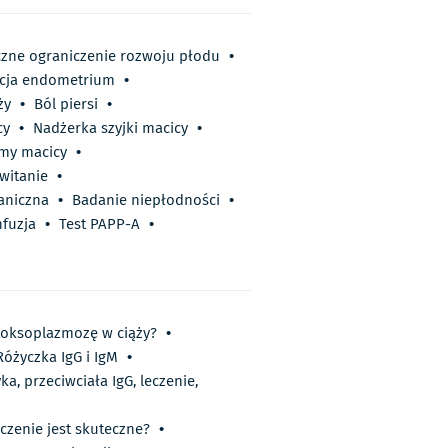
zne ograniczenie rozwoju płodu
•
cja endometrium
•
ży
•
Ból piersi
•
cy
•
Nadżerka szyjki macicy
•
my macicy
•
witanie
•
aniczna
•
Badanie niepłodności
•
fuzja
•
Test PAPP-A
•
oksoplazmozę w ciąży?
•
Różyczka IgG i IgM
•
a, przeciwciała IgG, leczenie,
czenie jest skuteczne?
•