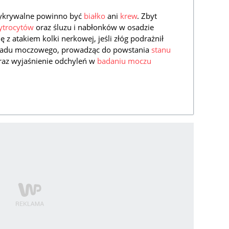
krywalne powinno być
białko
ani
krew
. Zbyt
ytrocytów
oraz śluzu i nabłonków w osadzie
z atakiem kolki nerkowej, jeśli złóg podrażnił
kładu moczowego, prowadząc do powstania
stanu
oraz wyjaśnienie odchyleń w
badaniu moczu