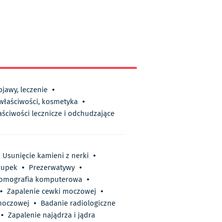
bjawy, leczenie
•
 właściwości, kosmetyka
•
aściwości lecznicze i odchudzające
Usunięcie kamieni z nerki
•
łupek
•
Prezerwatywy
•
omografia komputerowa
•
•
Zapalenie cewki moczowej
•
moczowej
•
Badanie radiologiczne
•
Zapalenie najądrza i jądra