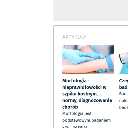
ARTYKUŁY
Morfologia -
Cze
nieprawidłowości w
bad
szpiku kostnym,
Bad
normy, diagnozowanie
nale
chorób
bad
Morfologia jest
podstawowym badaniem
krwi. Regular