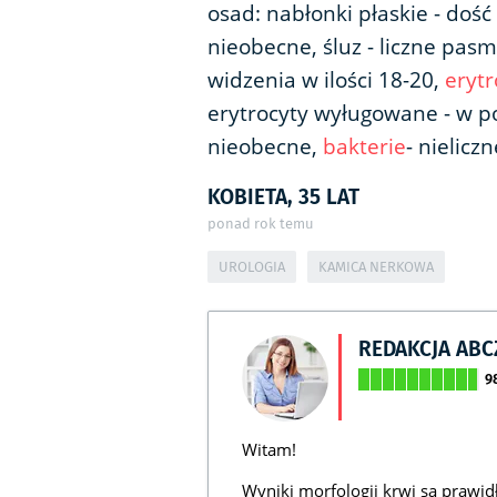
osad: nabłonki płaskie - dość
nieobecne, śluz - liczne pasm
widzenia w ilości 18-20,
erytr
erytrocyty wyługowane - w pol
nieobecne,
bakterie
- nielicz
KOBIETA, 35 LAT
ponad rok temu
UROLOGIA
KAMICA NERKOWA
REDAKCJA AB
9
Witam!
Wyniki morfologii krwi są prawid