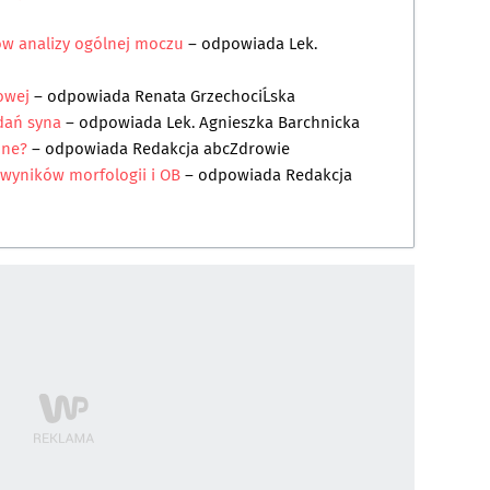
ów analizy ogólnej moczu
– odpowiada
Lek.
owej
– odpowiada
Renata GrzechociĹska
dań syna
– odpowiada
Lek. Agnieszka Barchnicka
one?
– odpowiada
Redakcja abcZdrowie
 wyników morfologii i OB
– odpowiada
Redakcja