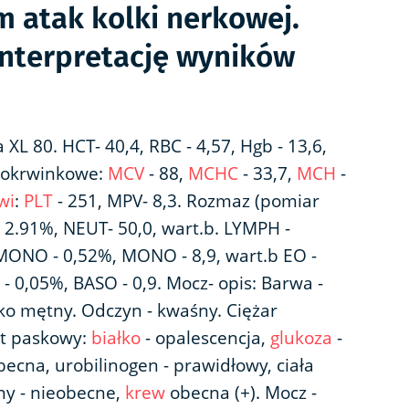
m atak kolki nerkowej.
interpretację wyników
XL 80. HCT- 40,4, RBC - 4,57, Hgb - 13,6,
onokrwinkowe:
MCV
- 88,
MCHC
- 33,7,
MCH
-
wi
:
PLT
- 251, MPV- 8,3. Rozmaz (pomiar
 2.91%, NEUT- 50,0, wart.b. LYMPH -
 MONO - 0,52%, MONO - 8,9, wart.b EO -
 - 0,05%, BASO - 0,9. Mocz- opis: Barwa -
ekko mętny. Odczyn - kwaśny. Ciężar
st paskowy:
białko
- opalescencja,
glukoza
-
obecna, urobilinogen - prawidłowy, ciała
ny - nieobecne,
krew
obecna (+). Mocz -