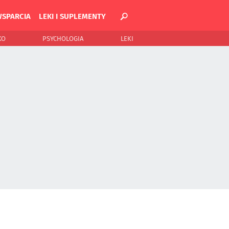
WSPARCIA
LEKI I SUPLEMENTY
KO
PSYCHOLOGIA
LEKI