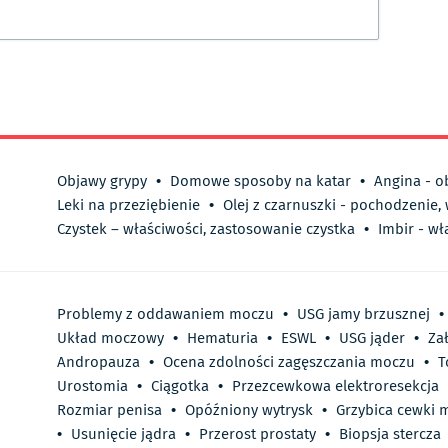
Objawy grypy
•
Domowe sposoby na katar
•
Angina - o
Leki na przeziębienie
•
Olej z czarnuszki - pochodzenie,
Czystek – właściwości, zastosowanie czystka
•
Imbir - wł
Problemy z oddawaniem moczu
•
USG jamy brzusznej
•
Układ moczowy
•
Hematuria
•
ESWL
•
USG jąder
•
Za
Andropauza
•
Ocena zdolności zagęszczania moczu
•
T
Urostomia
•
Ciągotka
•
Przezcewkowa elektroresekcja
Rozmiar penisa
•
Opóźniony wytrysk
•
Grzybica cewki 
•
Usunięcie jądra
•
Przerost prostaty
•
Biopsja stercza