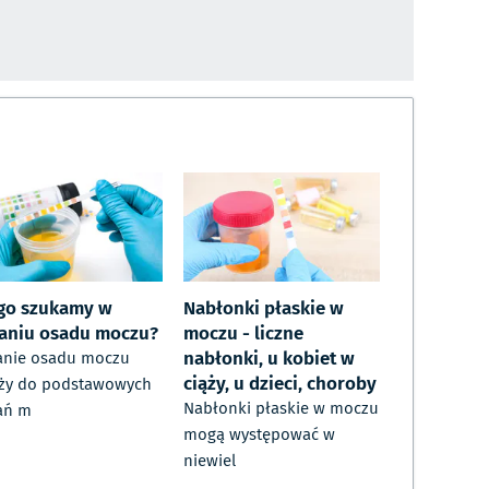
go szukamy w
Nabłonki płaskie w
aniu osadu moczu?
moczu - liczne
nabłonki, u kobiet w
anie osadu moczu
ciąży, u dzieci, choroby
ży do podstawowych
Nabłonki płaskie w moczu
ań m
mogą występować w
niewiel