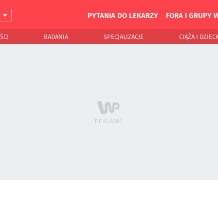
PYTANIA DO LEKARZY
FORA I GRUPY 
J
ŚCI
BADANIA
SPECJALIZACJE
CIĄŻA I DZIEC