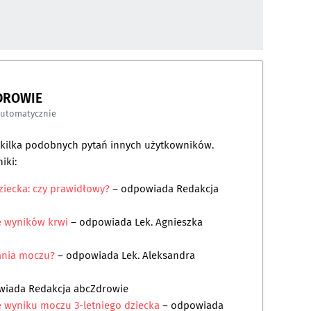
DROWIE
automatycznie
a kilka podobnych pytań innych użytkowników.
iki:
ziecka: czy prawidłowy?
– odpowiada
Redakcja
ę wyników krwi
– odpowiada
Lek. Agnieszka
ania moczu?
– odpowiada
Lek. Aleksandra
wiada
Redakcja abcZdrowie
ę wyniku moczu 3-letniego dziecka
– odpowiada