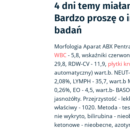
4 dni temy miała
Bardzo proszę o 
badań
Morfologia Aparat ABX Pentra 
WBC
- 5,8, wskaźniki czerw
29,8, RDW-CV - 11,9,
płytki kr
automatyczny) wart.b. NEUT-
2,08%, LYMPH - 35,7, wart.b
0,26%, EO - 4,5, wart.b- BASO
jasnożółty. Przejrzystość - l
właściwy - 1020. Metoda - te
nie wykryto, bilirubina - nie
ketonowe - nieobecne, azoty