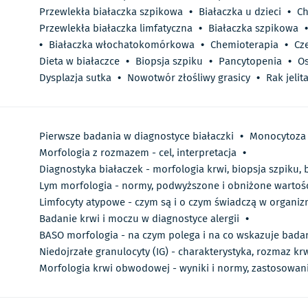
Przewlekła białaczka szpikowa
•
Białaczka u dzieci
•
Ch
Przewlekła białaczka limfatyczna
•
Białaczka szpikowa
•
•
Białaczka włochatokomórkowa
•
Chemioterapia
•
Cz
Dieta w białaczce
•
Biopsja szpiku
•
Pancytopenia
•
Os
Dysplazja sutka
•
Nowotwór złośliwy grasicy
•
Rak jeli
Pierwsze badania w diagnostyce białaczki
•
Monocytoza -
Morfologia z rozmazem - cel, interpretacja
•
Diagnostyka białaczek - morfologia krwi, biopsja szpiku,
Lym morfologia - normy, podwyższone i obniżone wartośc
Limfocyty atypowe - czym są i o czym świadczą w organiz
Badanie krwi i moczu w diagnostyce alergii
•
BASO morfologia - na czym polega i na co wskazuje bada
Niedojrzałe granulocyty (IG) - charakterystyka, rozmaz kr
Morfologia krwi obwodowej - wyniki i normy, zastosowan