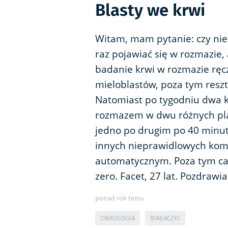
Blasty we krwi
Witam, mam pytanie: czy nie
raz pojawiać się w rozmazie,
badanie krwi w rozmazie ręc
mieloblastów, poza tym resz
Natomiast po tygodniu dwa k
rozmazem w dwu różnych pl
jedno po drugim po 40 minut
innych nieprawidlowych kom
automatycznym. Poza tym ca
zero. Facet, 27 lat. Pozdrawi
ponad rok temu
ONKOLOGIA
BIAŁACZKI