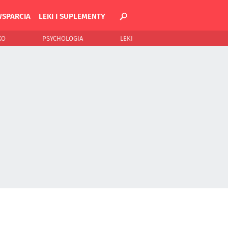
WSPARCIA
LEKI I SUPLEMENTY
KO
PSYCHOLOGIA
LEKI