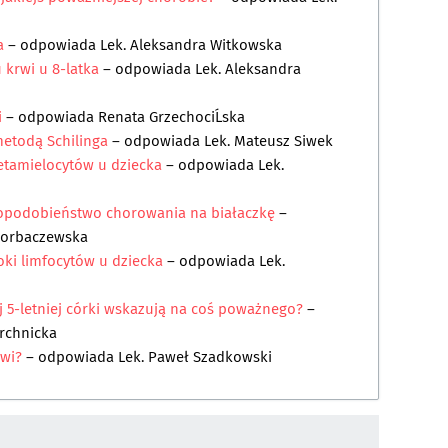
ka
– odpowiada
Lek. Aleksandra Witkowska
 krwi u 8-latka
– odpowiada
Lek. Aleksandra
i
– odpowiada
Renata GrzechociĹska
etodą Schilinga
– odpowiada
Lek. Mateusz Siwek
tamielocytów u dziecka
– odpowiada
Lek.
dopodobieństwo chorowania na białaczkę
–
Horbaczewska
oki limfocytów u dziecka
– odpowiada
Lek.
j 5-letniej córki wskazują na coś poważnego?
–
archnicka
wi?
– odpowiada
Lek. Paweł Szadkowski