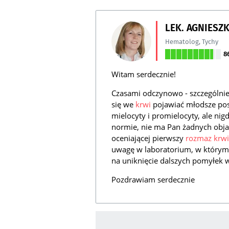
LEK. AGNIESZ
Hematolog
,
Tychy
8
Witam serdecznie!
Czasami odczynowo - szczególnie 
się we
krwi
pojawiać młodsze post
mielocyty i promielocyty, ale nigd
normie, nie ma Pan żadnych obja
oceniającej pierwszy
rozmaz krwi
uwagę w laboratorium, w którym 
na uniknięcie dalszych pomyłek w
Pozdrawiam serdecznie