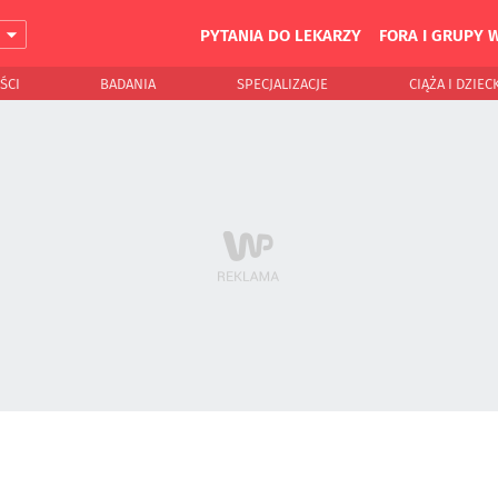
PYTANIA DO LEKARZY
FORA I GRUPY 
J
ŚCI
BADANIA
SPECJALIZACJE
CIĄŻA I DZIEC