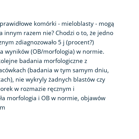
prawidłowe komórki - mieloblasty - mogą
 a innym razem nie? Chodzi o to, że jedno
znym zdiagnozowało 5 j (procent?)
ta wyników (OB/morfologia) w normie.
olejne badania morfologiczne z
acówkach (badania w tym samym dniu,
ach), nie wykryly żadnych blastów czy
orek w rozmazie ręcznym i
ła morfologia i OB w normie, objawów
am