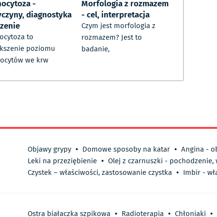
ocytoza -
Morfologia z rozmazem
yczyny, diagnostyka
- cel, interpretacja
czenie
Czym jest morfologia z
cytoza to
rozmazem? Jest to
kszenie poziomu
badanie,
ocytów we krw
Objawy grypy
•
Domowe sposoby na katar
•
Angina - o
Leki na przeziębienie
•
Olej z czarnuszki - pochodzenie,
Czystek – właściwości, zastosowanie czystka
•
Imbir - wł
Ostra białaczka szpikowa
•
Radioterapia
•
Chłoniaki
•