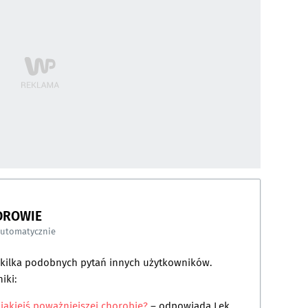
DROWIE
automatycznie
a kilka podobnych pytań innych użytkowników.
iki:
 jakiejś poważniejszej chorobie?
– odpowiada
Lek.