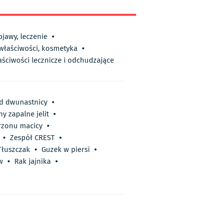
bjawy, leczenie
•
 właściwości, kosmetyka
•
aściwości lecznicze i odchudzające
d dwunastnicy
•
ny zapalne jelit
•
rzonu macicy
•
•
Zespół CREST
•
Tłuszczak
•
Guzek w piersi
•
w
•
Rak jajnika
•