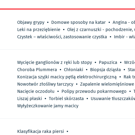
Objawy grypy
•
Domowe sposoby na katar
•
Angina - o
Leki na przeziębienie
•
Olej z czarnuszki - pochodzenie,
Czystek – właściwości, zastosowanie czystka
•
Imbir - wł
Wycięcie ganglionów z ręki lub stopy
•
Papuzica
•
Wrzó
Choroba Plummera
•
Chłoniaki
•
Biopsja dziąsła
•
Sta
Konizacja szyjki macicy pętlą elektrochirurgiczną
•
Rak t
Nowotwór złośliwy tarczycy
•
Zapalenie wielomięśniowe
Nacięcie oczodołu
•
Polipy przewodu pokarmowego
•
Liszaj płaski
•
Torbiel skórzasta
•
Usuwanie tłuszczakó
Wyłyżeczkowanie jamy macicy
Klasyfikacja raka piersi
•