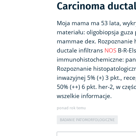
Carcinoma ductale
Moja mama ma 53 lata, wykryt
materiału: oligobiopsja guza 
mammae dex. Rozpoznanie his
ductale infiltrans
NOS
B-R-Els
immunohistochemiczne: panCK
Rozpoznanie histopatologicz
inwazyjnej 5% (+) 3 pkt., re
50% (++) 6 pkt. her-2, w częś
wszelkie informacje.
ponad rok temu
BADANIE PATOMORFOLOGICZNE