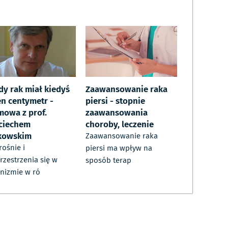
dy rak miał kiedyś
Zaawansowanie raka
en centymetr -
piersi - stopnie
mowa z prof.
zaawansowania
ciechem
choroby, leczenie
kowskim
Zaawansowanie raka
rośnie i
piersi ma wpływ na
rzestrzenia się w
sposób terap
nizmie w ró