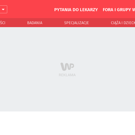
PYTANIA DO LEKARZY
FORA I GRUPY 
J
ŚCI
BADANIA
SPECJALIZACJE
CIĄŻA I DZIEC