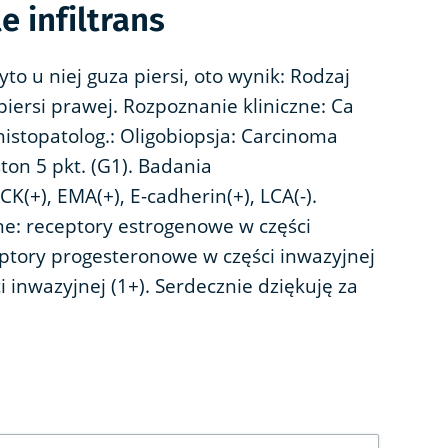
 infiltrans
o u niej guza piersi, oto wynik: Rodzaj
piersi prawej. Rozpoznanie kliniczne: Ca
topatolog.: Oligobiopsja: Carcinoma
ton 5 pkt. (G1). Badania
(+), EMA(+), E-cadherin(+), LCA(-).
ne: receptory estrogenowe w części
ceptory progesteronowe w części inwazyjnej
ci inwazyjnej (1+). Serdecznie dziękuję za