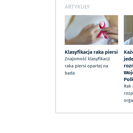
ARTYKUŁY
Klasyfikacja raka piersi
Każ
jed
Znajomość klasyfikacji
roz
raka piersi opartej na
Woj
bada
Pol
Rak 
rozp
orga