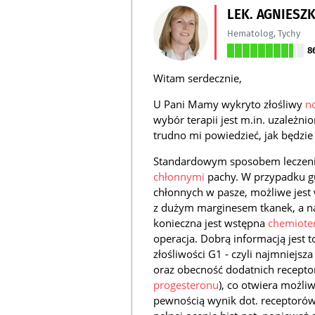
LEK. AGNIESZ
Hematolog
,
Tychy
8
Witam serdecznie,
U Pani Mamy wykryto złośliwy
n
wybór terapii jest m.in. uzależn
trudno mi powiedzieć, jak będzi
Standardowym sposobem leczenia j
chłonnymi
pachy. W przypadku g
chłonnych w pasze, możliwe jest 
z dużym marginesem tkanek, a n
konieczna jest wstępna
chemiote
operacja. Dobrą informacją jest t
złośliwości G1 - czyli najmniejsz
oraz obecność dodatnich recepto
progesteronu
), co otwiera możli
pewnością wynik dot. receptorów