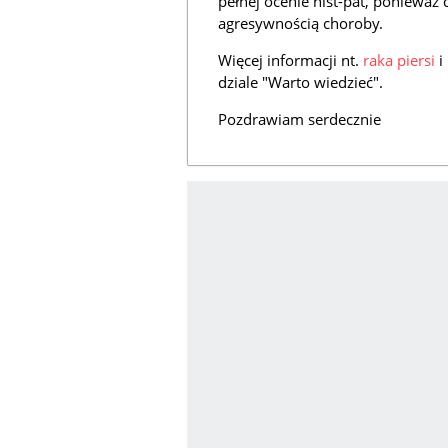
pełnej ocenie hist-pat, ponieważ
agresywnością choroby.
Więcej informacji nt.
raka piersi
i
dziale "Warto wiedzieć".
Pozdrawiam serdecznie