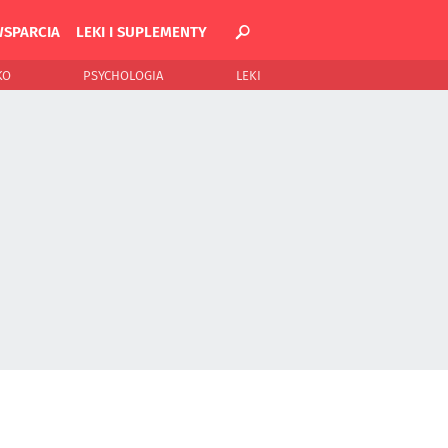
WSPARCIA
LEKI I SUPLEMENTY
KO
PSYCHOLOGIA
LEKI