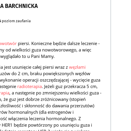
KA BARCHNICKA
6
poziom zaufania
owotwór
piersi. Konieczne będzie dalsze leczenie -
iony od wielkości guza nowotworowego, a więc
e wyglądało to u Pani Mamy.
est usunięcie całej piersi wraz z
węzłami
uzów do 2 cm, braku powiększonych węzłów
wykonanie operacji oszczędzającej - wycięcie guza
astępnie
radioterapia
. Jeżeli guz przekracza 5 cm,
rapia
, a następnie po zmniejszeniu wielkości guza -
o, że guz jest dobrze zróżnicowany (stopień
a złośliwość i skłonność do dawania przerzutów)
rów hormonalnych (dla estrogenów i
wość włączenia leczenia hormonalnego. Z
 HER1 będzie powtórzony po usunięciu guza i