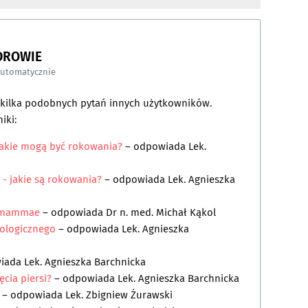
DROWIE
automatycznie
a kilka podobnych pytań innych użytkowników.
iki:
jakie mogą być rokowania?
– odpowiada
Lek.
 - jakie są rokowania?
– odpowiada
Lek. Agnieszka
m mammae
– odpowiada
Dr n. med. Michał Kąkol
tologicznego
– odpowiada
Lek. Agnieszka
wiada
Lek. Agnieszka Barchnicka
ęcia piersi?
– odpowiada
Lek. Agnieszka Barchnicka
a
– odpowiada
Lek. Zbigniew Żurawski