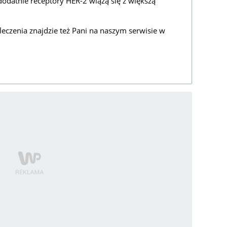
 dodatnie receptory HER-2 wiążą się z większą
 leczenia znajdzie też Pani na naszym serwisie w