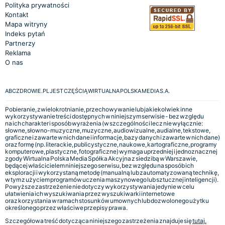
Polityka prywatności
Kontakt
Mapa witryny
Indeks pytań
Partnerzy
Reklama
O nas
ABCZDROWIE.PL JEST CZĘŚCIĄ WIRTUALNA POLSKA MEDIA S.A.
Pobieranie, zwielokrotnianie, przechowywanie lub jakiekolwiek inne
wykorzystywanie treści dostępnych w niniejszym serwisie - bez względu
na ich charakter i sposób wyrażenia (w szczególności lecz nie wyłącznie:
słowne, słowno-muzyczne, muzyczne, audiowizualne, audialne, tekstowe,
graficzne i zawarte w nich dane i informacje, bazy danych i zawarte w nich dane)
oraz formę (np. literackie, publicystyczne, naukowe, kartograficzne, programy
komputerowe, plastyczne, fotograficzne) wymaga uprzedniej i jednoznacznej
zgody Wirtualna Polska Media Spółka Akcyjna z siedzibą w Warszawie,
będącej właścicielem niniejszego serwisu, bez względu na sposób ich
eksploracji i wykorzystaną metodę (manualną lub zautomatyzowaną technikę,
w tym z użyciem programów uczenia maszynowego lub sztucznej inteligencji).
Powyższe zastrzeżenie nie dotyczy wykorzystywania jedynie w celu
ułatwienia ich wyszukiwania przez wyszukiwarki internetowe
oraz korzystania w ramach stosunków umownych lub dozwolonego użytku
określonego przez właściwe przepisy prawa.
Szczegółowa treść dotycząca niniejszego zastrzeżenia znajduje się
tutaj.