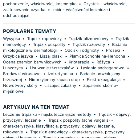
pochodzenie, właściwości, kosmetyka
•
Czystek – właściwości,
zastosowanie czystka
•
Imbir - właściwości lecznicze i
odchudzające
POPULARNE TEMATY
Wysypka
•
Trądzik ropowiczy
•
Trądzik bliznowcowy
•
Trądzik
niemowlęcy
•
Trądzik pospolity
•
Trądzik różowaty
•
Badanie
mikologiczne w dermatologii
•
Odciski i odgnioty
•
Prosaki
•
Grzybica języka
•
Liszaj płaski
•
Plamica Schonleina-Henocha
•
Ocena znamion barwnikowych
•
Krioterapia
•
Różyca
•
Łuszczyca
•
Usuwanie tłuszczaków
•
Łysienie androgenowe
•
Brodawki wirusowe
•
Izotretynoina
•
Badanie powłok jamy
brzusznej
•
Nieprzyjemny zapach stóp
•
Elektrokoagulacja
•
Nowotwory skóry
•
Liszajec zakaźny
•
Zapalenie skórno-
mięśniowe
ARTYKUŁY NA TEN TEMAT
Leczenie trądziku - najskuteczniejsze metody
•
Trądzik - objawy,
przyczyny, leczenie
•
Trądzik pospolity (acne vulgaris) -
charakterystyka, klasyfikacja, przyczyny, objawy, leczenie,
rokowanie
•
Trądzik niemowlęcy - charakterystyka, przyczyny,
objawy i leczenie
•
Trądzik ropowiczy - przyczyny, objawy,