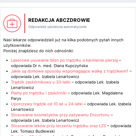
REDAKCJA ABCZDROWIE
Odpowiedź udzielona automatycznie
Nasi lekarze odpowiedzieli już na kilka podobnych pytań innych
użytkowników.
Poniżej znajdziesz do nich odnośniki:
Laserowe usuwanie blizn po trądziku a karmienie piersią
–
odpowiada
Dr n. med. Diana Kupczyńska
Jakie są domowe sposoby wspomagające walkę z trądzikiem?
–
odpowiada
Lek. Izabela Lenartowicz
Trądzik zaskórnikowy u 33-latki
– odpowiada
Lek. Izabela
Lenartowicz
Plamy po trądziku i zaskórniki
– odpowiada
Lek. Magdalena
Parys
Uporczywy trądzik od 10 lat u 24-latki
– odpowiada
Lek. Izabela
Lenartowicz
Stosowanie kosmetyków przy zażywaniu Encortonu
–
odpowiada
Lek. Izabela Lenartowicz
Stosowanie leków przy leczeniu trądziku oraz ŁZS
– odpowiada
Lek. Tomasz Budlewski