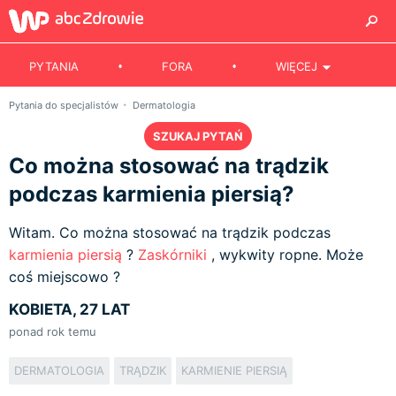
PYTANIA
FORA
WIĘCEJ
Pytania do specjalistów
Dermatologia
SZUKAJ PYTAŃ
Co można stosować na trądzik
podczas karmienia piersią?
Witam. Co można stosować na trądzik podczas
karmienia piersią
?
Zaskórniki
, wykwity ropne. Może
coś miejscowo ?
KOBIETA, 27 LAT
ponad rok temu
DERMATOLOGIA
TRĄDZIK
KARMIENIE PIERSIĄ