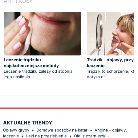
ARTYKUŁY
Leczenie trądziku -
Trądzik - objawy, przyc
najskuteczniejsze metody
leczenie
Leczenie trądziku zależy od stopnia
Trądzik to schorzenie, któ
jego nasilenia
dotyka os
AKTUALNE TRENDY
Objawy grypy
•
Domowe sposoby na katar
•
Angina - objawy,
leczenie
•
Leki na przeziębienie
•
Olej z czarnuszki -