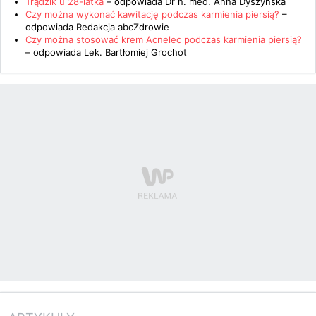
Trądzik u 28-latka
– odpowiada
Dr n. med. Anna Dyszyńska
Czy można wykonać kawitację podczas karmienia piersią?
–
odpowiada
Redakcja abcZdrowie
Czy można stosować krem Acnelec podczas karmienia piersią?
– odpowiada
Lek. Bartłomiej Grochot