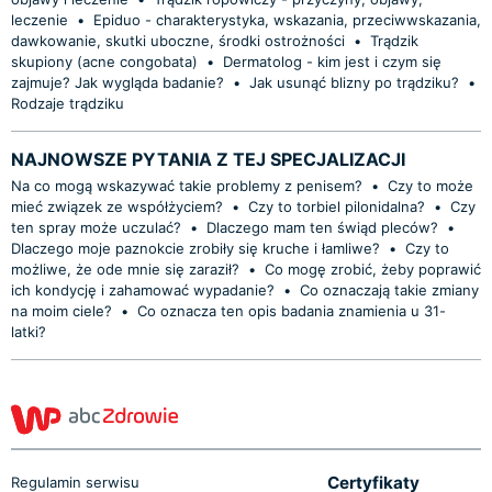
leczenie
•
Epiduo - charakterystyka, wskazania, przeciwwskazania,
dawkowanie, skutki uboczne, środki ostrożności
•
Trądzik
skupiony (acne congobata)
•
Dermatolog - kim jest i czym się
zajmuje? Jak wygląda badanie?
•
Jak usunąć blizny po trądziku?
•
Rodzaje trądziku
NAJNOWSZE PYTANIA Z TEJ SPECJALIZACJI
Na co mogą wskazywać takie problemy z penisem?
•
Czy to może
mieć związek ze współżyciem?
•
Czy to torbiel pilonidalna?
•
Czy
ten spray może uczulać?
•
Dlaczego mam ten świąd pleców?
•
Dlaczego moje paznokcie zrobiły się kruche i łamliwe?
•
Czy to
możliwe, że ode mnie się zaraził?
•
Co mogę zrobić, żeby poprawić
ich kondycję i zahamować wypadanie?
•
Co oznaczają takie zmiany
na moim ciele?
•
Co oznacza ten opis badania znamienia u 31-
latki?
Certyfikaty
Regulamin serwisu