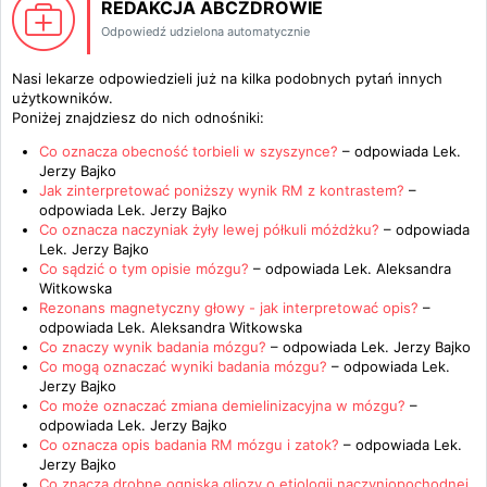
REDAKCJA ABCZDROWIE
Odpowiedź udzielona automatycznie
Nasi lekarze odpowiedzieli już na kilka podobnych pytań innych
użytkowników.
Poniżej znajdziesz do nich odnośniki:
Co oznacza obecność torbieli w szyszynce?
– odpowiada
Lek.
Jerzy Bajko
Jak zinterpretować poniższy wynik RM z kontrastem?
–
odpowiada
Lek. Jerzy Bajko
Co oznacza naczyniak żyły lewej półkuli móżdżku?
– odpowiada
Lek. Jerzy Bajko
Co sądzić o tym opisie mózgu?
– odpowiada
Lek. Aleksandra
Witkowska
Rezonans magnetyczny głowy - jak interpretować opis?
–
odpowiada
Lek. Aleksandra Witkowska
Co znaczy wynik badania mózgu?
– odpowiada
Lek. Jerzy Bajko
Co mogą oznaczać wyniki badania mózgu?
– odpowiada
Lek.
Jerzy Bajko
Co może oznaczać zmiana demielinizacyjna w mózgu?
–
odpowiada
Lek. Jerzy Bajko
Co oznacza opis badania RM mózgu i zatok?
– odpowiada
Lek.
Jerzy Bajko
Co znaczą drobne ogniska gliozy o etiologii naczyniopochodnej,