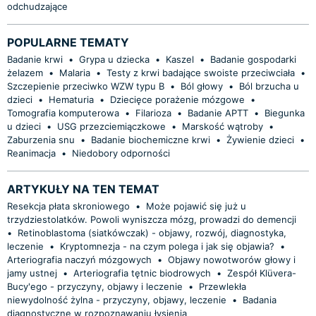
odchudzające
POPULARNE TEMATY
Badanie krwi
•
Grypa u dziecka
•
Kaszel
•
Badanie gospodarki
żelazem
•
Malaria
•
Testy z krwi badające swoiste przeciwciała
•
Szczepienie przeciwko WZW typu B
•
Ból głowy
•
Ból brzucha u
dzieci
•
Hematuria
•
Dziecięce porażenie mózgowe
•
Tomografia komputerowa
•
Filarioza
•
Badanie APTT
•
Biegunka
u dzieci
•
USG przezciemiączkowe
•
Marskość wątroby
•
Zaburzenia snu
•
Badanie biochemiczne krwi
•
Żywienie dzieci
•
Reanimacja
•
Niedobory odporności
ARTYKUŁY NA TEN TEMAT
Resekcja płata skroniowego
•
Może pojawić się już u
trzydziestolatków. Powoli wyniszcza mózg, prowadzi do demencji
•
Retinoblastoma (siatkówczak) - objawy, rozwój, diagnostyka,
leczenie
•
Kryptomnezja - na czym polega i jak się objawia?
•
Arteriografia naczyń mózgowych
•
Objawy nowotworów głowy i
jamy ustnej
•
Arteriografia tętnic biodrowych
•
Zespół Klüvera-
Bucy'ego - przyczyny, objawy i leczenie
•
Przewlekła
niewydolność żylna - przyczyny, objawy, leczenie
•
Badania
diagnostyczne w rozpoznawaniu łysienia