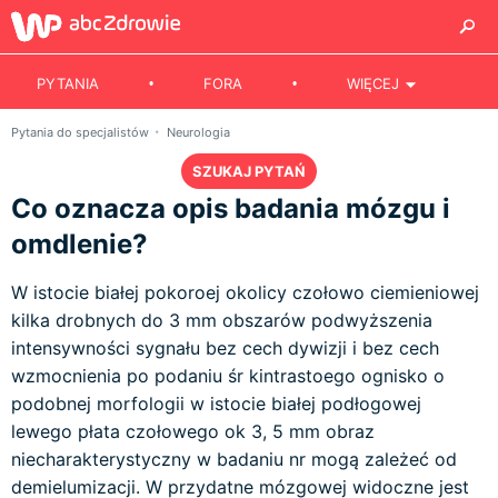
PYTANIA
FORA
WIĘCEJ
Pytania do specjalistów
Neurologia
SZUKAJ PYTAŃ
Co oznacza opis badania mózgu i
omdlenie?
W istocie białej pokoroej okolicy czołowo ciemieniowej
kilka drobnych do 3 mm obszarów podwyższenia
intensywności sygnału bez cech dywizji i bez cech
wzmocnienia po podaniu śr kintrastoego ognisko o
podobnej morfologii w istocie białej podłogowej
lewego płata czołowego ok 3, 5 mm obraz
niecharakterystyczny w badaniu nr mogą zależeć od
demielumizacji. W przydatne mózgowej widoczne jest