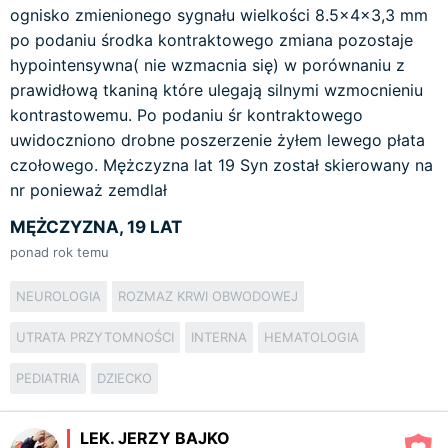
ognisko zmienionego sygnału wielkości 8.5×4×3,3 mm
po podaniu środka kontraktowego zmiana pozostaje
hypointensywna( nie wzmacnia się) w porównaniu z
prawidłową tkaniną które ulegają silnymi wzmocnieniu
kontrastowemu. Po podaniu śr kontraktowego
uwidoczniono drobne poszerzenie żyłem lewego płata
czołowego. Mężczyzna lat 19 Syn został skierowany na
nr ponieważ zemdlał
MĘŻCZYZNA, 19 LAT
ponad rok temu
NEUROLOGIA
ROZMAZ KRWI OBWODOWEJ
UTRATA PRZYTOMNOŚCI
INTERNA
HEMATOLOGIA
PEDIATRIA
DZIECKO
LEK. JERZY BAJKO