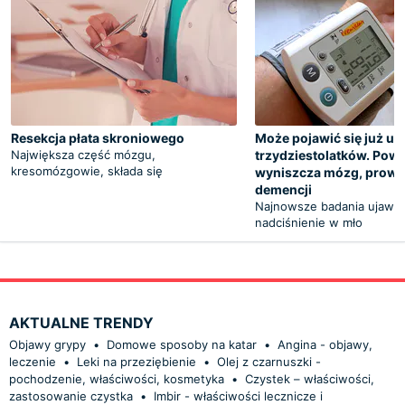
Resekcja płata skroniowego
Może pojawić się już u
Największa część mózgu,
trzydziestolatków. Powo
kresomózgowie, składa się
wyniszcza mózg, prowa
demencji
Najnowsze badania ujawnia
nadciśnienie w mło
AKTUALNE TRENDY
Objawy grypy
•
Domowe sposoby na katar
•
Angina - objawy,
leczenie
•
Leki na przeziębienie
•
Olej z czarnuszki -
pochodzenie, właściwości, kosmetyka
•
Czystek – właściwości,
zastosowanie czystka
•
Imbir - właściwości lecznicze i