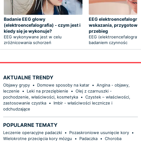
Badanie EEG głowy
EEG elektroencefalograf
(elektroencefalografia) - czym jest i
wskazania, przygotowan
kiedy się je wykonuje?
przebieg
EEG wykonywane jest w celu
EEG (elektroencefalografia
zróżnicowania schorzeń
badaniem czynnośc
AKTUALNE TRENDY
Objawy grypy
•
Domowe sposoby na katar
•
Angina - objawy,
leczenie
•
Leki na przeziębienie
•
Olej z czarnuszki -
pochodzenie, właściwości, kosmetyka
•
Czystek – właściwości,
zastosowanie czystka
•
Imbir - właściwości lecznicze i
odchudzające
POPULARNE TEMATY
Leczenie operacyjne padaczki
•
Pozaskroniowe usunięcie kory
•
Wielokrotne przecięcia kory mózgu
•
Padaczka
•
Choroba