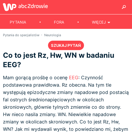
PYTANIA
FORA
WIĘCEJ
Pytania do specjalistów
Neurologia
SZUKAJ PYTAŃ
Co to jest Rz, Hw, WN w badaniu
EEG?
Mam gorącą prośbę o ocenę
EEG
: Czynność
podstawowa prawidłowa. Rz obecna. Na tym tle
występują epizodyczne zmiany napadowe pod postacią
fal ostrych średnionapięciowych w okolicach
skroniowych, głównie tylnych zmiennie co do strony.
Hw nieco nasila zmiany. WN. Niewielkie napadowe
zmiany w okolicach skroniowych. Co to jest Rz, Hw,
WN? Jak mi wydawali wynik, to powiedziano mi, żebym