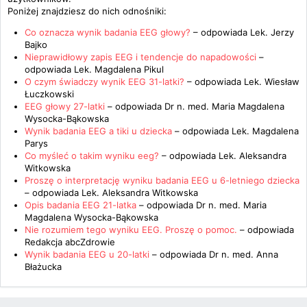
Poniżej znajdziesz do nich odnośniki:
Co oznacza wynik badania EEG głowy?
– odpowiada
Lek. Jerzy
Bajko
Nieprawidłowy zapis EEG i tendencje do napadowości
–
odpowiada
Lek. Magdalena Pikul
O czym świadczy wynik EEG 31-latki?
– odpowiada
Lek. Wiesław
Łuczkowski
EEG głowy 27-latki
– odpowiada
Dr n. med. Maria Magdalena
Wysocka-Bąkowska
Wynik badania EEG a tiki u dziecka
– odpowiada
Lek. Magdalena
Parys
Co myśleć o takim wyniku eeg?
– odpowiada
Lek. Aleksandra
Witkowska
Proszę o interpretację wyniku badania EEG u 6-letniego dziecka
– odpowiada
Lek. Aleksandra Witkowska
Opis badania EEG 21-latka
– odpowiada
Dr n. med. Maria
Magdalena Wysocka-Bąkowska
Nie rozumiem tego wyniku EEG. Proszę o pomoc.
– odpowiada
Redakcja abcZdrowie
Wynik badania EEG u 20-latki
– odpowiada
Dr n. med. Anna
Błażucka