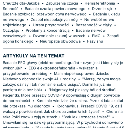
Creutzfeldta-Jakoba
•
Zaburzenia czucia
•
Hemisferektomia
•
Senność
•
Badanie czucia powierzchownego
•
Drżenie rąk
•
Badanie szybkości przewodnictwa nerwowego
•
Badanie układu
nerwowego
•
Zespół niespokojnych nóg
•
Nerwoból nerwu
trójdzielnego
•
Utrata przytomności
•
Bezsenność w ciąży
•
Oczopląs
•
Problemy z koncentracją
•
Badanie nerwów
czaszkowych
•
Dzwonienie (szum) w uszach
•
EMG
•
Zespół
ogona końskiego
•
Neuropatia obwodowa
•
Fazy snu
ARTYKUŁY NA TEN TEMAT
Badanie EEG głowy (elektroencefalografia) - czym jest i kiedy się je
wykonuje?
•
EEG elektroencefalografia - wskazania,
przygotowanie, przebieg
•
Mam niepełnosprawne dziecko.
Niedawno obchodziło swoje 41. urodziny
•
"Marzę, żebym mogła
założyć dżinsy i tak normalnie sobie usiąść". Dominika już nie
pamięta dnia bez bólu
•
"Najgorszy był piekący ból od środka".
Pacjentki, które przeszły COVID-19 opowiadają o długim powrocie
do normalności
•
Karol nie wiedział, że umiera. Przez 4 lata szpital
nie przekazał mu diagnozy
•
Koronawirus. Przeszli COVID-19, dziś
walczą z powikłaniami. Jak choroba zmieniła ich życie?
•
Chore na
raka Polki znowu żyją w strachu. "Brak leku oznacza śmierć"
•
Umówiłam się na dawkę przypominającą. W przychodni odmówiono
mi szczepienia
•
''Szkoda by było teraz umierać''. Magda Swat od 9