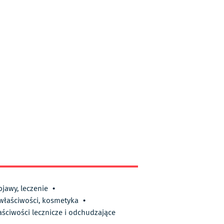
bjawy, leczenie
•
 właściwości, kosmetyka
•
aściwości lecznicze i odchudzające