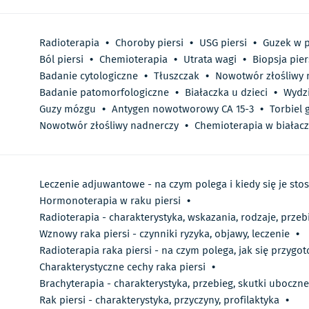
Radioterapia
•
Choroby piersi
•
USG piersi
•
Guzek w p
Ból piersi
•
Chemioterapia
•
Utrata wagi
•
Biopsja pier
Badanie cytologiczne
•
Tłuszczak
•
Nowotwór złośliwy
Badanie patomorfologiczne
•
Białaczka u dzieci
•
Wydzi
Guzy mózgu
•
Antygen nowotworowy CA 15-3
•
Torbiel 
Nowotwór złośliwy nadnerczy
•
Chemioterapia w białac
Leczenie adjuwantowe - na czym polega i kiedy się je sto
Hormonoterapia w raku piersi
•
Radioterapia - charakterystyka, wskazania, rodzaje, przeb
Wznowy raka piersi - czynniki ryzyka, objawy, leczenie
•
Radioterapia raka piersi - na czym polega, jak się przygo
Charakterystyczne cechy raka piersi
•
Brachyterapia - charakterystyka, przebieg, skutki uboczne,
Rak piersi - charakterystyka, przyczyny, profilaktyka
•