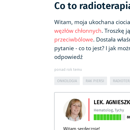
Co to radioterap
Witam, moja ukochana ciocia 
węzłów chłonnych
. Troszkę j
przeciwbólowe
. Dostała wła
pytanie - co to jest? I jak m
odpowiedź
ponad rok temu
ONKOLOGIA
RAK PIERSI
RADIOTER
LEK. AGNIESZ
Hematolog
,
Tychy
8
Witam serdecznie!