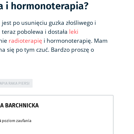
ia i hormonoterapia?
jest po usunięciu guzka złośliwego i
ą teraz pobolewa i dostała
leki
śnie
radioterapię
i hormonoterapię. Mam
ożna się po tym czuć. Bardzo proszę o
APIA RAKA PIERSI
KA BARCHNICKA
6
poziom zaufania