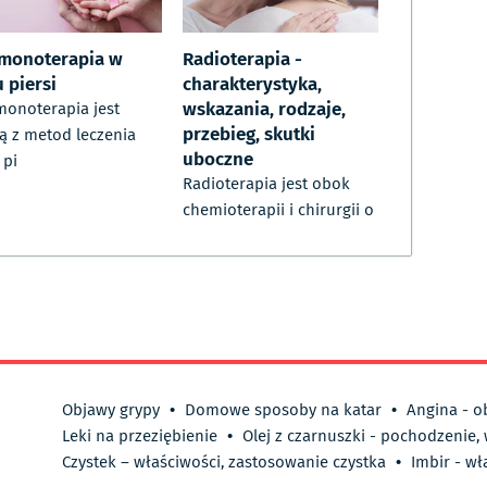
monoterapia w
Radioterapia -
 piersi
charakterystyka,
wskazania, rodzaje,
onoterapia jest
przebieg, skutki
ą z metod leczenia
uboczne
 pi
Radioterapia jest obok
chemioterapii i chirurgii o
Objawy grypy
•
Domowe sposoby na katar
•
Angina - o
Leki na przeziębienie
•
Olej z czarnuszki - pochodzenie,
Czystek – właściwości, zastosowanie czystka
•
Imbir - wł