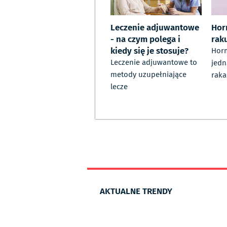
Leczenie adjuwantowe
Hor
- na czym polega i
raku
kiedy się je stosuje?
Horm
Leczenie adjuwantowe to
jedn
metody uzupełniające
raka
lecze
AKTUALNE TRENDY