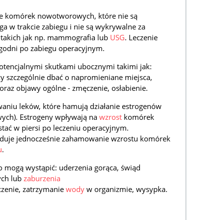
nie komórek nowotworowych, które nie są
a w trakcie zabiegu i nie są wykrywalne za
takich jak np. mammografia lub
USG
. Leczenie
ygodni po zabiegu operacyjnym.
otencjalnymi skutkami ubocznymi takimi jak:
zy szczególnie dbać o napromieniane miejsca,
 oraz objawy ogólne - zmęczenie, osłabienie.
aniu leków, które hamują działanie estrogenów
ych). Estrogeny wpływają na
wzrost
komórek
ać w piersi po leczeniu operacyjnym.
oduje jednocześnie zahamowanie wzrostu komórek
u
.
to mogą wystąpić: uderzenia gorąca, świąd
ych lub
zaburzenia
czenie, zatrzymanie
wody
w organizmie, wysypka.