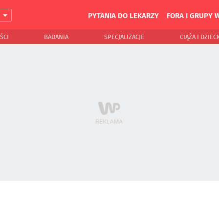
PYTANIA DO LEKARZY
FORA I GRUPY 
J
ŚCI
BADANIA
SPECJALIZACJE
CIĄŻA I DZIEC