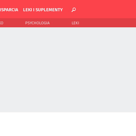
WSPARCIA
LEKI I SUPLEMENTY
KO
PSYCHOLOGIA
LEKI