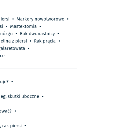
iersi
•
Markery nowotworowe
•
si
•
Mastektomia
•
 mózgu
•
Rak dwunastnicy
•
elina z piersi
•
Rak prącia
•
galaretowata
•
zce
suje?
•
ieg, skutki uboczne
•
tować?
•
 rak piersi
•