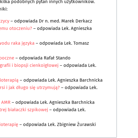
a kilka podobnych pytań innych użytkowników.
iki:
czycy
– odpowiada
Dr n. med. Marek Derkacz
jemu otoczeniu?
– odpowiada
Lek. Agnieszka
owodu raka języka
– odpowiada
Lek. Tomasz
 uboczne
– odpowiada
Rafał Stando
afii i biopsji cienkoigłowej
– odpowiada
Lek.
ioterapią
– odpowiada
Lek. Agnieszka Barchnicka
rsi i jak długo się utrzymują?
– odpowiada
Lek.
z AMR
– odpowiada
Lek. Agnieszka Barchnicka
rej białaczki szpikowej
– odpowiada
Lek.
ioterapię
– odpowiada
Lek. Zbigniew Żurawski