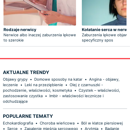
Rodzaje nerwicy
Kołatanie serca w nerwi
Nerwice albo inaczej zaburzenia lękowe
Zaburzenia lękowe objawia
to szerokie
specyficzny spos
AKTUALNE TRENDY
Objawy grypy
•
Domowe sposoby na katar
•
Angina - objawy,
leczenie
•
Leki na przeziębienie
•
Olej z czarnuszki -
pochodzenie, właściwości, kosmetyka
•
Czystek – właściwości,
zastosowanie czystka
•
Imbir - właściwości lecznicze i
odchudzające
POPULARNE TEMATY
Echokardiografia
•
Choroba wieńcowa
•
Ból w klatce piersiowej
•
Serce
•
Zapalenie mięśnia sercowego
•
Arytmia
•
Badanie