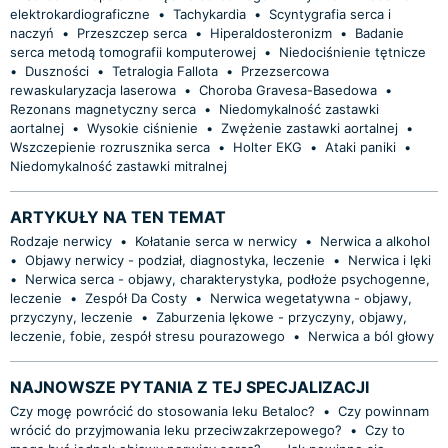
elektrokardiograficzne
•
Tachykardia
•
Scyntygrafia serca i
naczyń
•
Przeszczep serca
•
Hiperaldosteronizm
•
Badanie
serca metodą tomografii komputerowej
•
Niedociśnienie tętnicze
•
Duszności
•
Tetralogia Fallota
•
Przezsercowa
rewaskularyzacja laserowa
•
Choroba Gravesa-Basedowa
•
Rezonans magnetyczny serca
•
Niedomykalność zastawki
aortalnej
•
Wysokie ciśnienie
•
Zwężenie zastawki aortalnej
•
Wszczepienie rozrusznika serca
•
Holter EKG
•
Ataki paniki
•
Niedomykalność zastawki mitralnej
ARTYKUŁY NA TEN TEMAT
Rodzaje nerwicy
•
Kołatanie serca w nerwicy
•
Nerwica a alkohol
•
Objawy nerwicy - podział, diagnostyka, leczenie
•
Nerwica i lęki
•
Nerwica serca - objawy, charakterystyka, podłoże psychogenne,
leczenie
•
Zespół Da Costy
•
Nerwica wegetatywna - objawy,
przyczyny, leczenie
•
Zaburzenia lękowe - przyczyny, objawy,
leczenie, fobie, zespół stresu pourazowego
•
Nerwica a ból głowy
NAJNOWSZE PYTANIA Z TEJ SPECJALIZACJI
Czy mogę powrócić do stosowania leku Betaloc?
•
Czy powinnam
wrócić do przyjmowania leku przeciwzakrzepowego?
•
Czy to