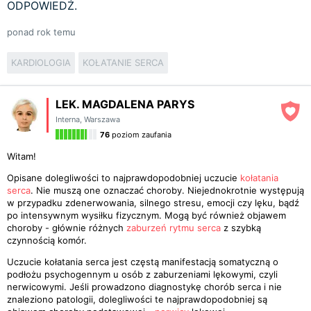
ODPOWIEDŹ.
ponad rok temu
KARDIOLOGIA
KOŁATANIE SERCA
LEK. MAGDALENA PARYS
Interna
,
Warszawa
76
poziom zaufania
Witam!
Opisane dolegliwości to najprawdopodobniej uczucie
kołatania
serca
. Nie muszą one oznaczać choroby. Niejednokrotnie występują
w przypadku zdenerwowania, silnego stresu, emocji czy lęku, bądź
po intensywnym wysiłku fizycznym. Mogą być również objawem
choroby - głównie różnych
zaburzeń rytmu serca
z szybką
czynnością komór.
Uczucie kołatania serca jest częstą manifestacją somatyczną o
podłożu psychogennym u osób z zaburzeniami lękowymi, czyli
nerwicowymi. Jeśli prowadzono diagnostykę chorób serca i nie
znaleziono patologii, dolegliwości te najprawdopodobniej są