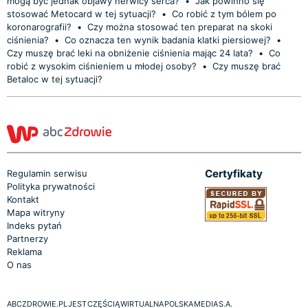
mogą być jednak objawy nerwicy serca?
•
Jak powinno się
stosować Metocard w tej sytuacji?
•
Co robić z tym bólem po
koronarografii?
•
Czy można stosować ten preparat na skoki
ciśnienia?
•
Co oznacza ten wynik badania klatki piersiowej?
•
Czy muszę brać leki na obniżenie ciśnienia mając 24 lata?
•
Co
robić z wysokim ciśnieniem u młodej osoby?
•
Czy muszę brać
Betaloc w tej sytuacji?
Certyfikaty
Regulamin serwisu
Polityka prywatności
Kontakt
Mapa witryny
Indeks pytań
Partnerzy
Reklama
O nas
ABCZDROWIE.PL JEST CZĘŚCIĄ WIRTUALNA POLSKA MEDIA S.A.