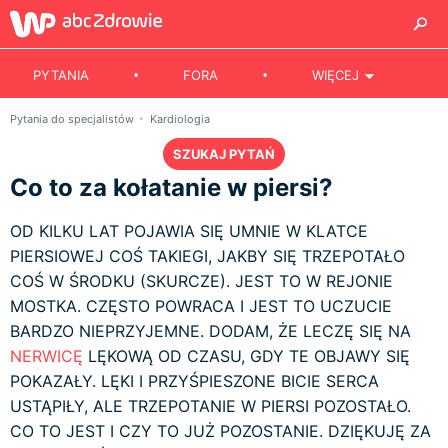
PYTANIA
FORA
WIĘCEJ
Pytania do specjalistów
Kardiologia
SZUKAJ PYTAŃ
Co to za kołatanie w piersi?
OD KILKU LAT POJAWIA SIĘ UMNIE W KLATCE
PIERSIOWEJ COŚ TAKIEGI, JAKBY SIĘ TRZEPOTAŁO
COŚ W ŚRODKU (SKURCZE). JEST TO W REJONIE
MOSTKA. CZĘSTO POWRACA I JEST TO UCZUCIE
BARDZO NIEPRZYJEMNE. DODAM, ŻE LECZĘ SIĘ NA
NERWICĘ
LĘKOWĄ OD CZASU, GDY TE OBJAWY SIĘ
POKAZAŁY. LĘKI I PRZYŚPIESZONE BICIE SERCA
USTĄPIŁY, ALE TRZEPOTANIE W PIERSI POZOSTAŁO.
CO TO JEST I CZY TO JUŻ POZOSTANIE. DZIĘKUJĘ ZA