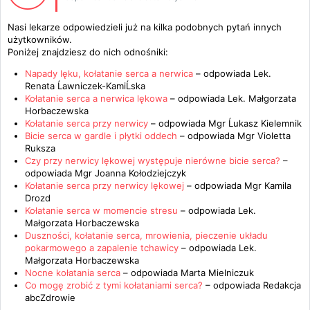
Nasi lekarze odpowiedzieli już na kilka podobnych pytań innych
użytkowników.
Poniżej znajdziesz do nich odnośniki:
Napady lęku, kołatanie serca a nerwica
– odpowiada
Lek.
Renata Ĺawniczek-KamiĹska
Kołatanie serca a nerwica lękowa
– odpowiada
Lek. Małgorzata
Horbaczewska
Kołatanie serca przy nerwicy
– odpowiada
Mgr Ĺukasz Kielemnik
Bicie serca w gardle i płytki oddech
– odpowiada
Mgr Violetta
Ruksza
Czy przy nerwicy lękowej występuje nierówne bicie serca?
–
odpowiada
Mgr Joanna Kołodziejczyk
Kołatanie serca przy nerwicy lękowej
– odpowiada
Mgr Kamila
Drozd
Kołatanie serca w momencie stresu
– odpowiada
Lek.
Małgorzata Horbaczewska
Duszności, kołatanie serca, mrowienia, pieczenie układu
pokarmowego a zapalenie tchawicy
– odpowiada
Lek.
Małgorzata Horbaczewska
Nocne kołatania serca
– odpowiada
Marta Mielniczuk
Co mogę zrobić z tymi kołataniami serca?
– odpowiada
Redakcja
abcZdrowie