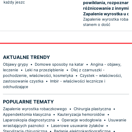
każdy jeszc
powikłania, rozpoznanie
różnicowanie z innymi 
Zapalenie wyrostka u dz
Zapalenie wyrostka robac
stanem o dość
AKTUALNE TRENDY
Objawy grypy
•
Domowe sposoby na katar
•
Angina - objawy,
leczenie
•
Leki na przeziębienie
•
Olej z czarnuszki -
pochodzenie, właściwości, kosmetyka
•
Czystek – właściwości,
zastosowanie czystka
•
Imbir - właściwości lecznicze i
odchudzające
POPULARNE TEMATY
Zapalenie wyrostka robaczkowego
•
Chirurgia plastyczna
•
Appendektomia klasyczna
•
Kauteryzacja hemoroidów
•
Laparoskopia diagnostyczna
•
Operacje wodogłowia
•
Usuwanie
wrastających paznokci
•
Laserowe usuwanie żylaków
•
Sterylizacja chirurgiczna
•
Badanie elektrokardiograficzne
•