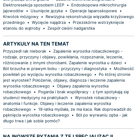
Elektroresekcja sposobem LEEP
•
Endoskopowa mikrochirurgia
jajowodów
•
Usunięcie języka
•
Operacje laparoskopowe
•
Krwotok mózgowy
•
Rewizyjna rekonstrukcja więzadła krzyżowego
przedniego
•
Wycięcie najądrza
•
Przezskórne wstrzyknięcie
etanolu do wątroby
•
Zespół cieśni nadgarstka
ARTYKUŁY NA TEN TEMAT
Przyszedł rak nieborak
•
Zapalenie wyrostka robaczkowego -
rodzaje, przyczyny i objawy, powikłania, rozpoznanie, leczenie,
różnicowanie z innymi chorobami. Zapalenie wyrostka u dzieci
•
Ból brzucha w prawym boku - przyczyny i diagnostyka
•
Możliwość
powikłań po wycięciu wyrostka robaczkowego
•
Po której stronie
jest wyrostek? Położenie, objawy, diagnoza i leczenie zapalenia
wyrostka robaczkowego
•
Objawy zapalenia wyrostka
robaczkowego
•
Pogarda i brak współpracy - z tym spotykają się
studenci medycyny na praktykach
•
Wyrostek robaczkowy -
anatomia i funkcje. Objawy i leczenie zapalenia wyrostka
robaczkowego
•
19-latka myślała, że ma kaca. Rak doprowadził do
pęknięcia wyrostka robaczkowego
•
Ból po wyrwaniu zęba - jak
długo trwa i jak sobie pomóc?
NAJNOWSZE PYTANIA Z TEJ SPECJALIZACJI