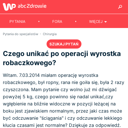
PYTANIA
FORA
WIĘCEJ
Pytania do specjalistów
Chirurgia
SZUKAJ PYTAŃ
Czego unikać po operacji wyrostka
robaczkowego?
Witam. 7.03.2014 miałam operację wyrostka
robaczkowego, był ropny, rana nie goiła się, była 2 razy
czyszczona. Mam pytanie czy wolno już mi dźwigać
powyżej 5 kg, czego powinno się nadal unikać,czy
wgłębienie na bliźnie widoczne w pozycji leżącej na
boku jest zjawiskiem normalnym, przez jaki czas może
być odczuwanie "ściągania" i czy odczuwanie lekkiego
kłucia czasami jest normalne? Dziękuje za odpowiedź.