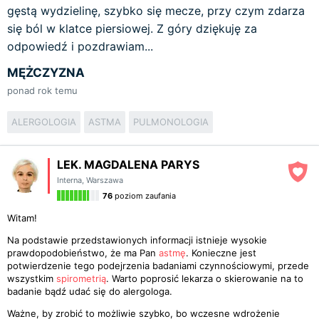
gęstą wydzielinę, szybko się mecze, przy czym zdarza
się ból w klatce piersiowej. Z góry dziękuję za
odpowiedź i pozdrawiam...
MĘŻCZYZNA
ponad rok temu
ALERGOLOGIA
ASTMA
PULMONOLOGIA
LEK. MAGDALENA PARYS
Interna
,
Warszawa
76
poziom zaufania
Witam!
Na podstawie przedstawionych informacji istnieje wysokie
prawdopodobieństwo, że ma Pan
astmę
. Konieczne jest
potwierdzenie tego podejrzenia badaniami czynnościowymi, przede
wszystkim
spirometrią
. Warto poprosić lekarza o skierowanie na to
badanie bądź udać się do alergologa.
Ważne, by zrobić to możliwie szybko, bo wczesne wdrożenie