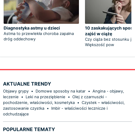
Diagnostyka astmy u dzieci
10 zaskakujących spos
Astma to przewlekła choroba zapalna
zajść w ciążę
dróg oddechowy
Czy ciąża bez stosunku je
Większość pow
AKTUALNE TRENDY
Objawy grypy
•
Domowe sposoby na katar
•
Angina - objawy,
leczenie
•
Leki na przeziębienie
•
Olej z czarnuszki -
pochodzenie, właściwości, kosmetyka
•
Czystek – właściwości,
zastosowanie czystka
•
Imbir - właściwości lecznicze i
odchudzające
POPULARNE TEMATY