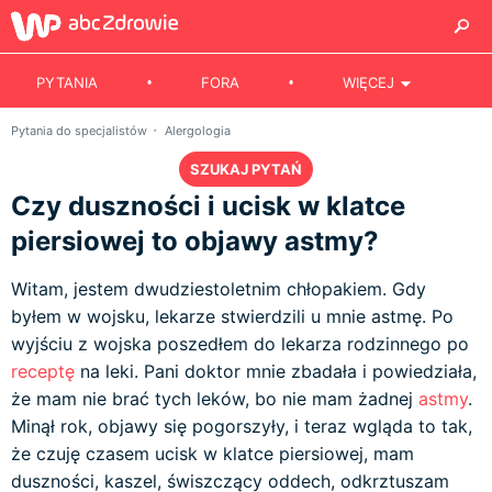
PYTANIA
FORA
WIĘCEJ
Pytania do specjalistów
Alergologia
SZUKAJ PYTAŃ
Czy duszności i ucisk w klatce
piersiowej to objawy astmy?
Witam, jestem dwudziestoletnim chłopakiem. Gdy
byłem w wojsku, lekarze stwierdzili u mnie astmę. Po
wyjściu z wojska poszedłem do lekarza rodzinnego po
receptę
na leki. Pani doktor mnie zbadała i powiedziała,
że mam nie brać tych leków, bo nie mam żadnej
astmy
.
Minął rok, objawy się pogorszyły, i teraz wgląda to tak,
że czuję czasem ucisk w klatce piersiowej, mam
duszności, kaszel, świszczący oddech, odkrztuszam