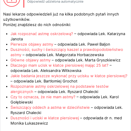
Odpowiedź udzielona automatycznie
Nasi lekarze odpowiedzieli już na kilka podobnych pytań innych
użytkowników.
Poniżej znajdziesz do nich odnośniki:
Jak rozpoznać astmę oskrzelową?
– odpowiada
Lek. Katarzyna
Janota
Pierwsze objawy astmy
– odpowiada
Lek. Paweł Baljon
Duszności, suchy i świszczący kaszel a prawdopodobieństwo
astmy
– odpowiada
Lek. Małgorzata Horbaczewska
Główne objawy astmy
– odpowiada
Lek. Marta Gryszkiewicz
Dlaczego mam ucisk w klatce piersiowej mając 25 lat?
–
odpowiada
Lek. Aleksandra Witkowska
Jakie badania jeszcze wykonać przy ucisku w klatce piersiowej?
– odpowiada
Lek. Bartłomiej Grochot
Rozpoznanie astmy oskrzelowej na podstawie testów
alergicznych
– odpowiada
Lek. Ryszard Chalecki
Czy to oznacza, że nie mam astmy?
– odpowiada
Lek. Karol
Gołębiewski
Świszczący oddech a astma w dzieciństwie
– odpowiada
Lek.
Ryszard Chalecki
Duszności i uciski w klatce piersiowej
– odpowiada
dr n. med
Monika Łukaszewicz