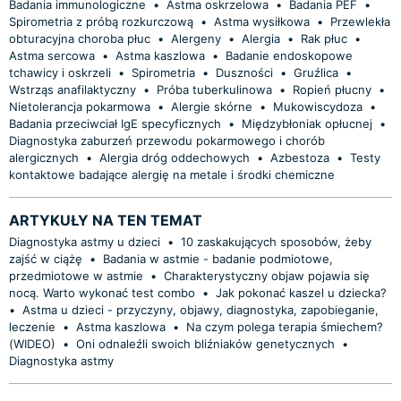
Badania immunologiczne
•
Astma oskrzelowa
•
Badania PEF
•
Spirometria z próbą rozkurczową
•
Astma wysiłkowa
•
Przewlekła
obturacyjna choroba płuc
•
Alergeny
•
Alergia
•
Rak płuc
•
Astma sercowa
•
Astma kaszlowa
•
Badanie endoskopowe
tchawicy i oskrzeli
•
Spirometria
•
Duszności
•
Gruźlica
•
Wstrząs anafilaktyczny
•
Próba tuberkulinowa
•
Ropień płucny
•
Nietolerancja pokarmowa
•
Alergie skórne
•
Mukowiscydoza
•
Badania przeciwciał IgE specyficznych
•
Międzybłoniak opłucnej
•
Diagnostyka zaburzeń przewodu pokarmowego i chorób
alergicznych
•
Alergia dróg oddechowych
•
Azbestoza
•
Testy
kontaktowe badające alergię na metale i środki chemiczne
ARTYKUŁY NA TEN TEMAT
Diagnostyka astmy u dzieci
•
10 zaskakujących sposobów, żeby
zajść w ciążę
•
Badania w astmie - badanie podmiotowe,
przedmiotowe w astmie
•
Charakterystyczny objaw pojawia się
nocą. Warto wykonać test combo
•
Jak pokonać kaszel u dziecka?
•
Astma u dzieci - przyczyny, objawy, diagnostyka, zapobieganie,
leczenie
•
Astma kaszlowa
•
Na czym polega terapia śmiechem?
(WIDEO)
•
Oni odnaleźli swoich bliźniaków genetycznych
•
Diagnostyka astmy