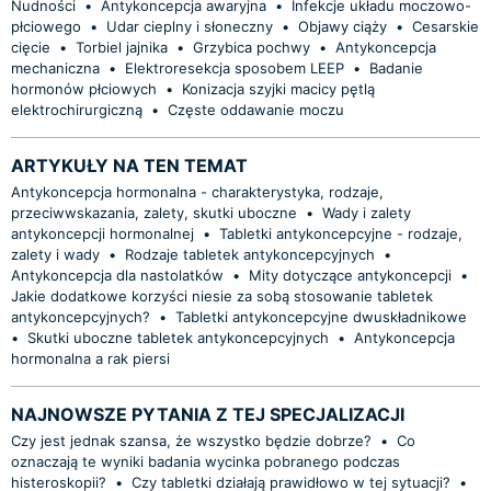
Nudności
•
Antykoncepcja awaryjna
•
Infekcje układu moczowo-
płciowego
•
Udar cieplny i słoneczny
•
Objawy ciąży
•
Cesarskie
cięcie
•
Torbiel jajnika
•
Grzybica pochwy
•
Antykoncepcja
mechaniczna
•
Elektroresekcja sposobem LEEP
•
Badanie
hormonów płciowych
•
Konizacja szyjki macicy pętlą
elektrochirurgiczną
•
Częste oddawanie moczu
ARTYKUŁY NA TEN TEMAT
Antykoncepcja hormonalna - charakterystyka, rodzaje,
przeciwwskazania, zalety, skutki uboczne
•
Wady i zalety
antykoncepcji hormonalnej
•
Tabletki antykoncepcyjne - rodzaje,
zalety i wady
•
Rodzaje tabletek antykoncepcyjnych
•
Antykoncepcja dla nastolatków
•
Mity dotyczące antykoncepcji
•
Jakie dodatkowe korzyści niesie za sobą stosowanie tabletek
antykoncepcyjnych?
•
Tabletki antykoncepcyjne dwuskładnikowe
•
Skutki uboczne tabletek antykoncepcyjnych
•
Antykoncepcja
hormonalna a rak piersi
NAJNOWSZE PYTANIA Z TEJ SPECJALIZACJI
Czy jest jednak szansa, że wszystko będzie dobrze?
•
Co
oznaczają te wyniki badania wycinka pobranego podczas
histeroskopii?
•
Czy tabletki działają prawidłowo w tej sytuacji?
•