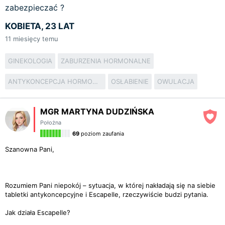
zabezpieczać ?
KOBIETA, 23 LAT
11
miesięcy temu
GINEKOLOGIA
ZABURZENIA HORMONALNE
ANTYKONCEPCJA HORMONALNA
OSŁABIENIE
OWULACJA
MGR MARTYNA DUDZIŃSKA
Położna
69
poziom zaufania
Szanowna Pani,
Rozumiem Pani niepokój – sytuacja, w której nakładają się na siebie
tabletki antykoncepcyjne i Escapelle, rzeczywiście budzi pytania.
Jak działa Escapelle?