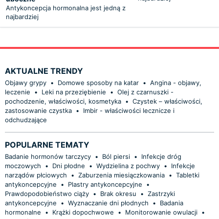
Antykoncepcja hormonalna jest jedną z
najbardziej
AKTUALNE TRENDY
Objawy grypy
•
Domowe sposoby na katar
•
Angina - objawy,
leczenie
•
Leki na przeziębienie
•
Olej z czarnuszki -
pochodzenie, właściwości, kosmetyka
•
Czystek – właściwości,
zastosowanie czystka
•
Imbir - właściwości lecznicze i
odchudzające
POPULARNE TEMATY
Badanie hormonów tarczycy
•
Ból piersi
•
Infekcje dróg
moczowych
•
Dni płodne
•
Wydzielina z pochwy
•
Infekcje
narządów płciowych
•
Zaburzenia miesiączkowania
•
Tabletki
antykoncepcyjne
•
Plastry antykoncepcyjne
•
Prawdopodobieństwo ciąży
•
Brak okresu
•
Zastrzyki
antykoncepcyjne
•
Wyznaczanie dni płodnych
•
Badania
hormonalne
•
Krążki dopochwowe
•
Monitorowanie owulacji
•