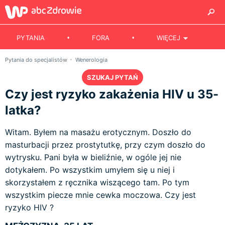
PYTANIA
FORA
WIĘCEJ
Pytania do specjalistów
Wenerologia
SZUKAJ PYTAŃ
Czy jest ryzyko zakażenia HIV u 35-
latka?
Witam. Byłem na masażu erotycznym. Doszło do
masturbacji przez prostytutkę, przy czym doszło do
wytrysku. Pani była w bieliźnie, w ogóle jej nie
dotykałem. Po wszystkim umyłem się u niej i
skorzystałem z ręcznika wiszącego tam. Po tym
wszystkim piecze mnie cewka moczowa. Czy jest
ryzyko HIV ?