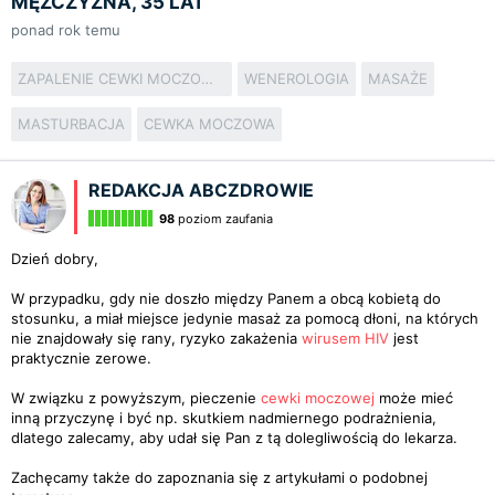
MĘŻCZYZNA, 35 LAT
ponad rok temu
ZAPALENIE CEWKI MOCZOWEJ
WENEROLOGIA
MASAŻE
MASTURBACJA
CEWKA MOCZOWA
REDAKCJA ABCZDROWIE
98
poziom zaufania
Dzień dobry,
W przypadku, gdy nie doszło między Panem a obcą kobietą do
stosunku, a miał miejsce jedynie masaż za pomocą dłoni, na których
nie znajdowały się rany, ryzyko zakażenia
wirusem HIV
jest
praktycznie zerowe.
W związku z powyższym, pieczenie
cewki moczowej
może mieć
inną przyczynę i być np. skutkiem nadmiernego podrażnienia,
dlatego zalecamy, aby udał się Pan z tą dolegliwością do lekarza.
Zachęcamy także do zapoznania się z artykułami o podobnej