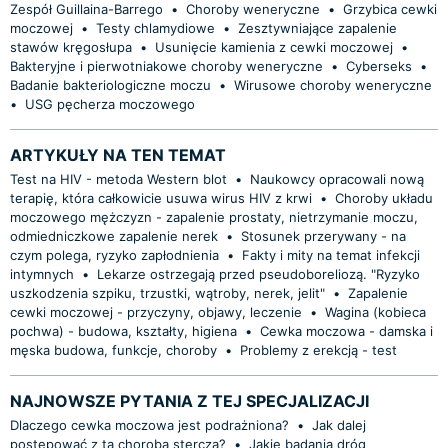
Zespół Guillaina-Barrego
•
Choroby weneryczne
•
Grzybica cewki
moczowej
•
Testy chlamydiowe
•
Zesztywniające zapalenie
stawów kręgosłupa
•
Usunięcie kamienia z cewki moczowej
•
Bakteryjne i pierwotniakowe choroby weneryczne
•
Cyberseks
•
Badanie bakteriologiczne moczu
•
Wirusowe choroby weneryczne
•
USG pęcherza moczowego
ARTYKUŁY NA TEN TEMAT
Test na HIV - metoda Western blot
•
Naukowcy opracowali nową
terapię, która całkowicie usuwa wirus HIV z krwi
•
Choroby układu
moczowego mężczyzn - zapalenie prostaty, nietrzymanie moczu,
odmiedniczkowe zapalenie nerek
•
Stosunek przerywany - na
czym polega, ryzyko zapłodnienia
•
Fakty i mity na temat infekcji
intymnych
•
Lekarze ostrzegają przed pseudoboreliozą. "Ryzyko
uszkodzenia szpiku, trzustki, wątroby, nerek, jelit"
•
Zapalenie
cewki moczowej - przyczyny, objawy, leczenie
•
Wagina (kobieca
pochwa) - budowa, kształty, higiena
•
Cewka moczowa - damska i
męska budowa, funkcje, choroby
•
Problemy z erekcją - test
NAJNOWSZE PYTANIA Z TEJ SPECJALIZACJI
Dlaczego cewka moczowa jest podrażniona?
•
Jak dalej
postępować z tą chorobą stercza?
•
Jakie badania dróg