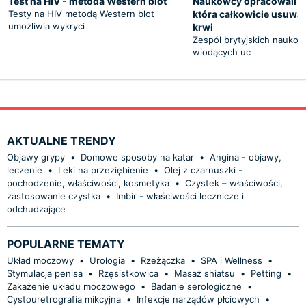
Test na HIV - metoda Western blot
Naukowcy opracowali no
Testy na HIV metodą Western blot
która całkowicie usuwa 
umożliwia wykryci
krwi
Zespół brytyjskich naukow
wiodących uc
AKTUALNE TRENDY
Objawy grypy
•
Domowe sposoby na katar
•
Angina - objawy,
leczenie
•
Leki na przeziębienie
•
Olej z czarnuszki -
pochodzenie, właściwości, kosmetyka
•
Czystek – właściwości,
zastosowanie czystka
•
Imbir - właściwości lecznicze i
odchudzające
POPULARNE TEMATY
Układ moczowy
•
Urologia
•
Rzeżączka
•
SPA i Wellness
•
Stymulacja penisa
•
Rzęsistkowica
•
Masaż shiatsu
•
Petting
•
Zakażenie układu moczowego
•
Badanie serologiczne
•
Cystouretrografia mikcyjna
•
Infekcje narządów płciowych
•