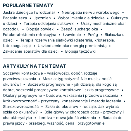
POPULARNE TEMATY
Jaskra dziecięca (wrodzona)
•
Neuropatia nerwu wzrokowego
•
Badanie zeza
•
Jęczmień
•
Wybór imienia dla dziecka
•
Cukrzyca
u dzieci
•
Terapia odklejania siatkówki
•
Urazy mechaniczne oka i
oczodołu
•
Biopsja powieki
•
Zespół suchego oka
•
Fotokeratektomia refrakcyjna
•
Łzawienie
•
Połóg
•
Białaczka u
dzieci
•
Terapia rozerwania siatkówki (diatermia, krioterapia,
fotokoagulacja)
•
Uszkodzenie oka energią promienistą
•
Zakładanie aparatów dla dzieci
•
Biopsja tęczówki
ARTYKUŁY NA TEN TEMAT
Soczewki kontaktowe - właściwości, dobór, rodzaje,
przeciwwskazania
•
Masz astygmatyzm? Nie musisz nosić
okularów!
•
Soczewki progresywne - jak działają, dla kogo są
dobre, soczewki progresywne kontaktowe i szkła progresywne
•
Okulary progresywne - budowa, wskazania i przeciwwskazania
•
Krótkowzroczność - przyczyny, konsekwencje i metody leczenia
•
Starczowzroczność
•
Szkła do okularów - rodzaje. Jak wybrać
szkła do okularów?
•
Bóle głowy w chorobach oczu - przyczyny i
charakterystyka
•
Lentivu - nowa jakość widzenia
•
Badania do
prawa jazdy - przebieg, ważność, cena i przygotowanie