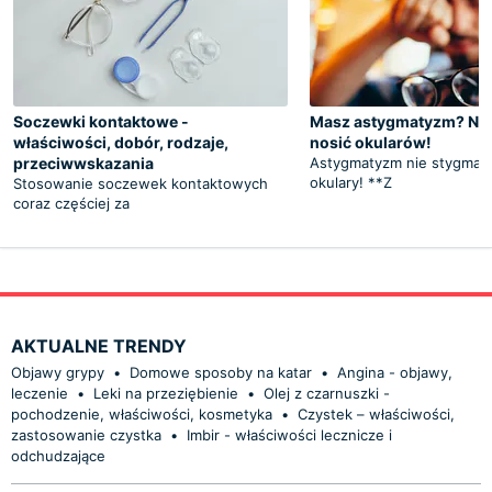
Soczewki kontaktowe -
Masz astygmatyzm? Nie
właściwości, dobór, rodzaje,
nosić okularów!
przeciwwskazania
Astygmatyzm nie stygmat
okulary! **Z
Stosowanie soczewek kontaktowych
coraz częściej za
AKTUALNE TRENDY
Objawy grypy
•
Domowe sposoby na katar
•
Angina - objawy,
leczenie
•
Leki na przeziębienie
•
Olej z czarnuszki -
pochodzenie, właściwości, kosmetyka
•
Czystek – właściwości,
zastosowanie czystka
•
Imbir - właściwości lecznicze i
odchudzające