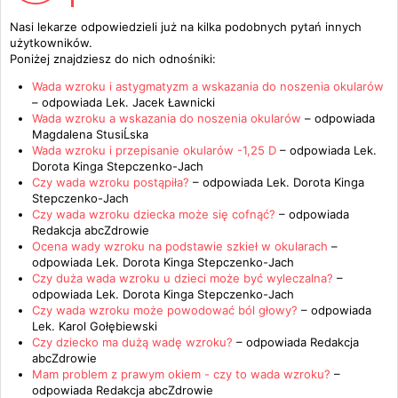
Nasi lekarze odpowiedzieli już na kilka podobnych pytań innych
użytkowników.
Poniżej znajdziesz do nich odnośniki:
Wada wzroku i astygmatyzm a wskazania do noszenia okularów
– odpowiada
Lek. Jacek Ławnicki
Wada wzroku a wskazania do noszenia okularów
– odpowiada
Magdalena StusiĹska
Wada wzroku i przepisanie okularów -1,25 D
– odpowiada
Lek.
Dorota Kinga Stepczenko-Jach
Czy wada wzroku postąpiła?
– odpowiada
Lek. Dorota Kinga
Stepczenko-Jach
Czy wada wzroku dziecka może się cofnąć?
– odpowiada
Redakcja abcZdrowie
Ocena wady wzroku na podstawie szkieł w okularach
–
odpowiada
Lek. Dorota Kinga Stepczenko-Jach
Czy duża wada wzroku u dzieci może być wyleczalna?
–
odpowiada
Lek. Dorota Kinga Stepczenko-Jach
Czy wada wzroku może powodować ból głowy?
– odpowiada
Lek. Karol Gołębiewski
Czy dziecko ma dużą wadę wzroku?
– odpowiada
Redakcja
abcZdrowie
Mam problem z prawym okiem - czy to wada wzroku?
–
odpowiada
Redakcja abcZdrowie