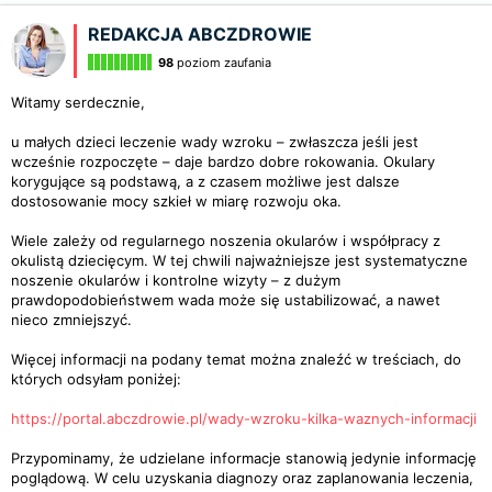
REDAKCJA ABCZDROWIE
98
poziom zaufania
Witamy serdecznie,
u małych dzieci leczenie wady wzroku – zwłaszcza jeśli jest
wcześnie rozpoczęte – daje bardzo dobre rokowania. Okulary
korygujące są podstawą, a z czasem możliwe jest dalsze
dostosowanie mocy szkieł w miarę rozwoju oka.
Wiele zależy od regularnego noszenia okularów i współpracy z
okulistą dziecięcym. W tej chwili najważniejsze jest systematyczne
noszenie okularów i kontrolne wizyty – z dużym
prawdopodobieństwem wada może się ustabilizować, a nawet
nieco zmniejszyć.
Więcej informacji na podany temat można znaleźć w treściach, do
których odsyłam poniżej:
https://portal.abczdrowie.pl/wady-wzroku-kilka-waznych-informacji
Przypominamy, że udzielane informacje stanowią jedynie informację
poglądową. W celu uzyskania diagnozy oraz zaplanowania leczenia,