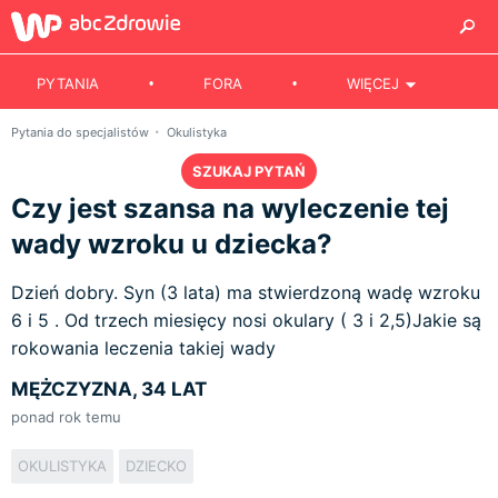
PYTANIA
FORA
WIĘCEJ
Pytania do specjalistów
Okulistyka
SZUKAJ PYTAŃ
Czy jest szansa na wyleczenie tej
wady wzroku u dziecka?
Dzień dobry. Syn (3 lata) ma stwierdzoną wadę wzroku
6 i 5 . Od trzech miesięcy nosi okulary ( 3 i 2,5)Jakie są
rokowania leczenia takiej wady
MĘŻCZYZNA, 34 LAT
ponad rok temu
OKULISTYKA
DZIECKO