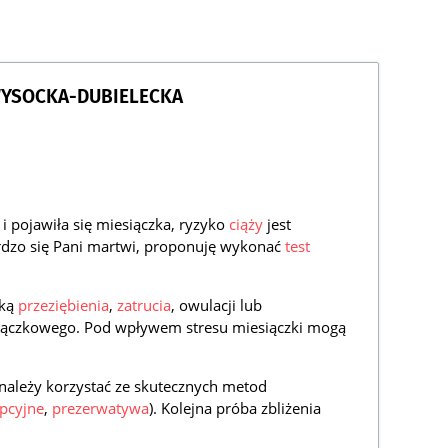
WYSOCKA-DUBIELECKA
i pojawiła się miesiączka, ryzyko
ciąży
jest
ardzo się Pani martwi, proponuję wykonać
test
aką
przeziębienia
,
zatrucia
, owulacji lub
siączkowego. Pod wpływem stresu miesiączki mogą
ę, należy korzystać ze skutecznych metod
epcyjne
,
prezerwatywa
). Kolejna próba zbliżenia