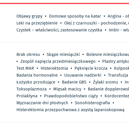
Objawy grypy
•
Domowe sposoby na katar
•
Angina - o
Leki na przeziębienie
•
Olej z czarnuszki - pochodzenie,
Czystek – właściwości, zastosowanie czystka
•
Imbir - wł
Brak okresu
•
Skąpe miesiączki
•
Bolesne miesiączkow
•
Zespół napięcia przedmiesiączkowego
•
Plastry antyk
Test MAR
•
Histerektomia
•
Pęknięcie krocza
•
Kolpos
Badania hormonalne
•
Usuwanie nadżerki
•
Transfuzj
Łożysko przodujące
•
Badanie GBS
•
Żylaki sromu
•
I
Toksoplazmoza
•
Mięsak macicy
•
Badanie dopplerowsk
Prolaktyna
•
Prawdopodobieństwo ciąży
•
Kordocente
Wyznaczanie dni płodnych
•
Sonohisterografia
•
Histerektomia przezpochwowa z asystą laparoskopową