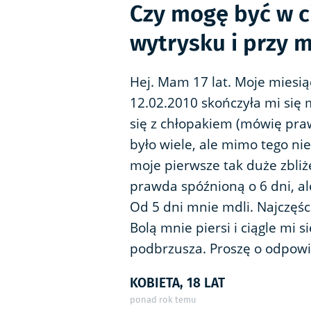
Czy mogę być w c
wytrysku i przy 
Hej. Mam 17 lat. Moje miesią
12.02.2010 skończyła mi się 
się z chłopakiem (mówię praw
było wiele, ale mimo tego ni
moje pierwsze tak duże zbliż
prawda spóźnioną o 6 dni, a
Od 5 dni mnie mdli. Najczęśc
Bolą mnie piersi i ciągle mi 
podbrzusza. Proszę o odpowied
KOBIETA, 18 LAT
ponad rok temu