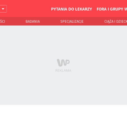
PYTANIA DO LEKARZY
FORA I GRUPY 
J
ŚCI
BADANIA
SPECJALIZACJE
CIĄŻA I DZIEC