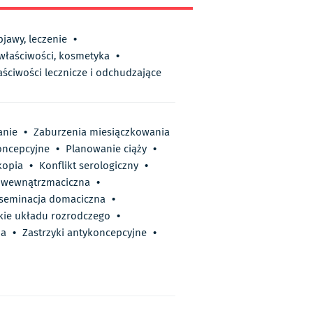
bjawy, leczenie
•
 właściwości, kosmetyka
•
aściwości lecznicze i odchudzające
anie
•
Zaburzenia miesiączkowania
oncepcyjne
•
Planowanie ciąży
•
kopia
•
Konflikt serologiczny
•
a wewnątrzmaciczna
•
nseminacja domaciczna
•
ie układu rozrodczego
•
za
•
Zastrzyki antykoncepcyjne
•