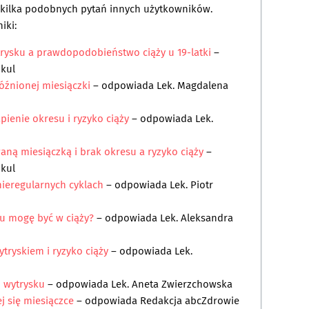
a kilka podobnych pytań innych użytkowników.
iki:
rysku a prawdopodobieństwo ciąży u 19-latki
–
ikul
óźnionej miesiączki
– odpowiada
Lek. Magdalena
pienie okresu i ryzyko ciąży
– odpowiada
Lek.
ną miesiączką i brak okresu a ryzyko ciąży
–
ikul
ieregularnych cyklach
– odpowiada
Lek. Piotr
u mogę być w ciąży?
– odpowiada
Lek. Aleksandra
ytryskiem i ryzyko ciąży
– odpowiada
Lek.
z wytrysku
– odpowiada
Lek. Aneta Zwierzchowska
j się miesiączce
– odpowiada
Redakcja abcZdrowie