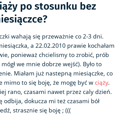
iąży po stosunku bez
miesiączce?
czki wahają się przeważnie co 2-3 dni.
miesiączka, a 22.02.2010 prawie kochałam
ie, ponieważ chcielismy to zrobić, prób
e mógł we mnie dobrze wejść). Było to
enie. Miałam już nastepną miesiączke, co
le mimo to się boję, że mogę być w
ciąży
.
iej rano, czasami nawet przez caly dzień.
się odbija, dokucza mi też czasami bół
ź, strasznie się boję ; (((