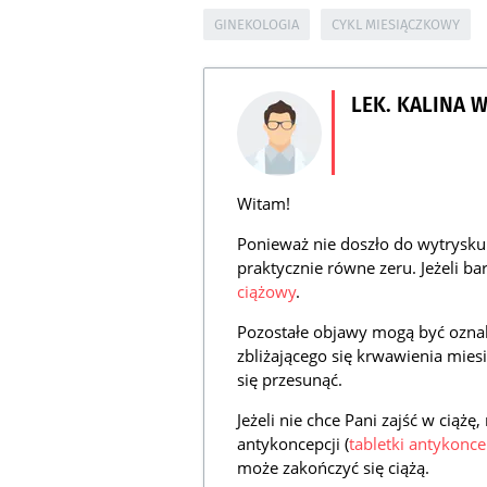
GINEKOLOGIA
CYKL MIESIĄCZKOWY
LEK. KALINA 
Witam!
Ponieważ nie doszło do wytrysku 
praktycznie równe zeru. Jeżeli b
ciążowy
.
Pozostałe objawy mogą być ozn
zbliżającego się krwawienia mie
się przesunąć.
Jeżeli nie chce Pani zajść w ciąż
antykoncepcji (
tabletki antykonc
może zakończyć się ciążą.