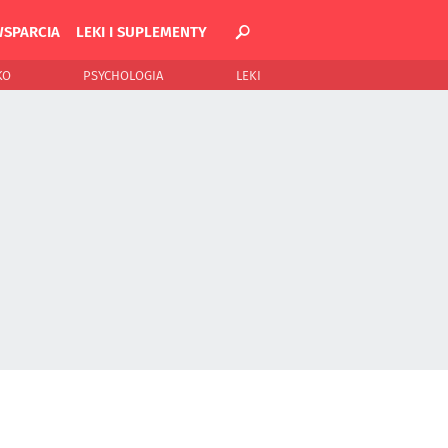
WSPARCIA
LEKI I SUPLEMENTY
KO
PSYCHOLOGIA
LEKI