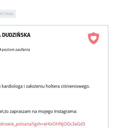
INTERNA
 DUDZIŃSKA
9
poziom zaufania
kardiologa i założeniu holtera ciśnieniowego.
ytań,to zapraszam na mojego Instagrama:
czdrowie_polozna?igsh=eHIxOHNjOGc3aGd3