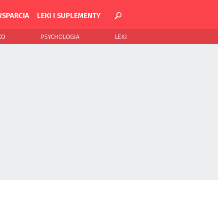
WSPARCIA
LEKI I SUPLEMENTY
KO
PSYCHOLOGIA
LEKI