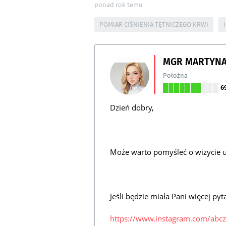
ponad rok temu
POMIAR CIŚNIENIA TĘTNICZEGO KRWI
MGR MARTYNA
Położna
6
Dzień dobry,
Może warto pomyśleć o wizycie u 
Jeśli będzie miała Pani więcej p
https://www.instagram.com/ab