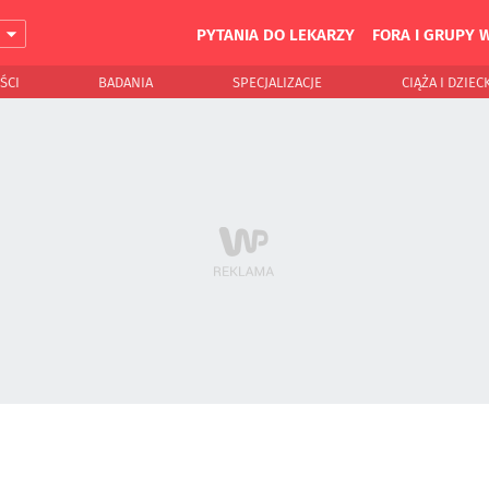
PYTANIA DO LEKARZY
FORA I GRUPY 
J
ŚCI
BADANIA
SPECJALIZACJE
CIĄŻA I DZIEC