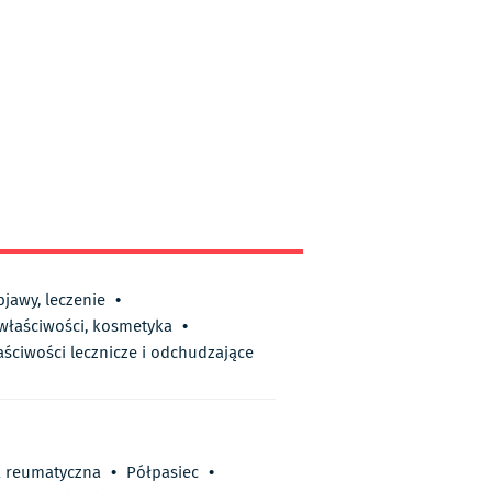
bjawy, leczenie
•
 właściwości, kosmetyka
•
aściwości lecznicze i odchudzające
a reumatyczna
•
Półpasiec
•