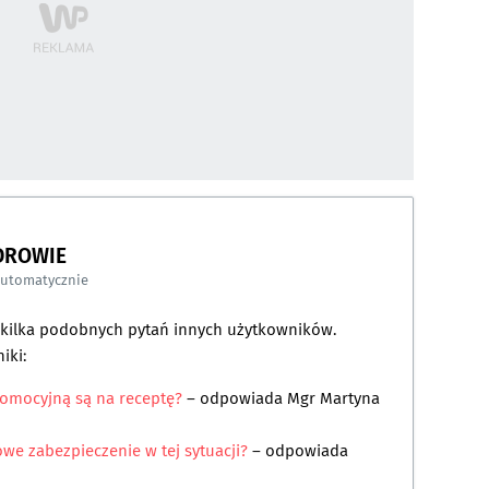
DROWIE
automatycznie
a kilka podobnych pytań innych użytkowników.
iki:
komocyjną są na receptę?
– odpowiada
Mgr Martyna
e zabezpieczenie w tej sytuacji?
– odpowiada