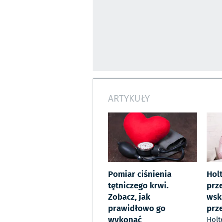
ARTYKUŁY
Pomiar ciśnienia
Holt
tętniczego krwi.
prze
Zobacz, jak
wsk
prawidłowo go
prz
wykonać
Holt