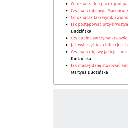
Co oznacza ten guzek pod pa
Czy mam odstawić Macmiror w
Co oznacza taki wynik awidno
Jak postępować przy krwistym
Dudzińska
Czy luteina zatrzyma krwawi
Jak wyleczyć taką infekcję z 
Czy mam objawy jakiejś chor
Dudzińska
Jak muszę dalej stosować an
Martyna Dudzińska