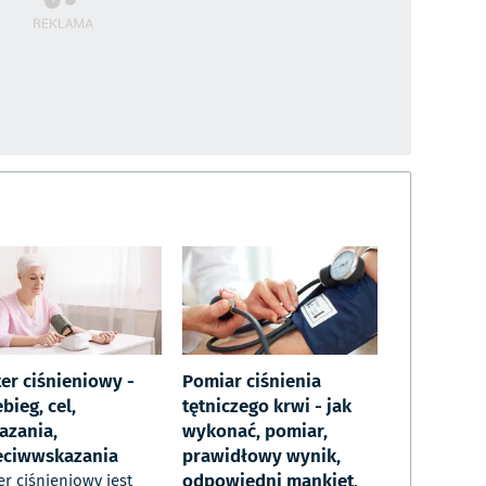
er ciśnieniowy -
Pomiar ciśnienia
bieg, cel,
tętniczego krwi - jak
azania,
wykonać, pomiar,
eciwwskazania
prawidłowy wynik,
odpowiedni mankiet,
er ciśnieniowy jest