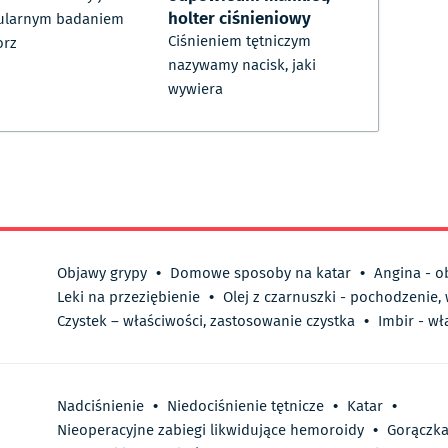
holter ciśnieniowy
ularnym badaniem
Ciśnieniem tętniczym
orz
nazywamy nacisk, jaki
wywiera
Objawy grypy
•
Domowe sposoby na katar
•
Angina - o
Leki na przeziębienie
•
Olej z czarnuszki - pochodzenie,
Czystek – właściwości, zastosowanie czystka
•
Imbir - wł
Nadciśnienie
•
Niedociśnienie tętnicze
•
Katar
•
Nieoperacyjne zabiegi likwidujące hemoroidy
•
Gorączk