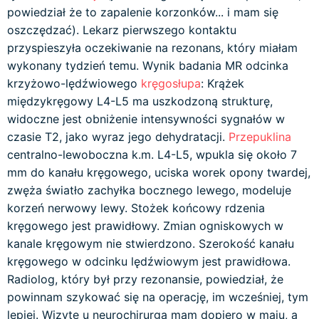
powiedział że to zapalenie korzonków... i mam się
oszczędzać). Lekarz pierwszego kontaktu
przyspieszyła oczekiwanie na rezonans, który miałam
wykonany tydzień temu. Wynik badania MR odcinka
krzyżowo-lędźwiowego
kręgosłupa
: Krążek
międzykręgowy L4-L5 ma uszkodzoną strukturę,
widoczne jest obniżenie intensywności sygnałów w
czasie T2, jako wyraz jego dehydratacji.
Przepuklina
centralno-lewoboczna k.m. L4-L5, wpukla się około 7
mm do kanału kręgowego, uciska worek opony twardej,
zwęża światło zachyłka bocznego lewego, modeluje
korzeń nerwowy lewy. Stożek końcowy rdzenia
kręgowego jest prawidłowy. Zmian ogniskowych w
kanale kręgowym nie stwierdzono. Szerokość kanału
kręgowego w odcinku lędźwiowym jest prawidłowa.
Radiolog, który był przy rezonansie, powiedział, że
powinnam szykować się na operację, im wcześniej, tym
lepiej. Wizytę u neurochirurga mam dopiero w maju, a