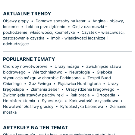
AKTUALNE TRENDY
Objawy grypy
•
Domowe sposoby na katar
•
Angina - objawy,
leczenie
•
Leki na przeziębienie
•
Olej z czarnuszki -
pochodzenie, właściwości, kosmetyka
•
Czystek – właściwości,
zastosowanie czystka
•
Imbir - właściwości lecznicze i
odchudzające
POPULARNE TEMATY
Choroby nowotworowe
•
Urazy mózgu
•
Zwichnięcie stawu
biodrowego
•
Wierzchniactwo
•
Neurologia
•
Głęboka
stymulacja mózgu w chorobie Parkinsona
•
Zespół Budd-
Chiari'ego
•
Guz Ewinga
•
Pląsawica Huntingtona
•
Urazy
kręgosłupa
•
Złamania żeber
•
Urazy rdzenia kręgowego
•
Zwichnięcia stawów palców ręki
•
Rak prącia
•
Ortopedia
•
Hemisferektomia
•
Synestezja
•
Karłowatość przysadkowa
•
Nowotwór złośliwy grasicy
•
Kyfoplastyka balonowa
•
Złamanie
mostka
ARTYKUŁY NA TEN TEMAT
Objaw Lasegue'a - co to jest, o czym świadczy dodatni test