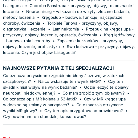
Lasegue'a
•
Choroba Baastrupa - przyczyny, objawy, rozpoznanie i
leczenie
•
Neurochirurg - wskazania do wizyty, zlecane badania,
metody leczenia
•
Kręgosłup - budowa, funkcje, najczęstsze
choroby, ćwiczenia
•
Torbiele Tarlova - przyczyny, objawy,
diagnostyka i leczenie
•
Laminektomia
•
Przepuklina kręgosłupa -
przyczyny, objawy, leczenie, operacja, ćwiczenia
•
Kręg lędźwiowy
- budowa, rola i choroby
•
Zapalenie korzonków - przyczyny,
objawy, leczenie, profilaktyka
•
Rwa kulszowa - przyczyny, objawy,
leczenie. Czym jest objaw Lasegue'a?
NAJNOWSZE PYTANIA Z TEJ SPECJALIZACJI
Co oznacza przyścienne zgrubienie błony śluzowej w zatokach
szczękowych?
•
Na co wskazuje ten wynik EMG?
•
Czy ten
składnik miał wpływ na wynik badania?
•
Gdzie leczyć te objawy
neuropatii niedokrwiennej?
•
Co mam zrobić z tymi objawami?
•
Co oznacza opis MR kolana u 53-latki?
•
Czy w MR kręgosłupa
widoczne są zmiany w narządach?
•
Co oznaczają otrzymane
wyniki MR głowy?
•
Czy ten opis przygotowano prawidłowo?
•
Czy powinnam ten stan dalej konsultować?