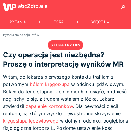
PYTANIA
FORA
WIĘCEJ
Pytania do specjalistów
SZUKAJ PYTAŃ
Czy operacja jest niezbędna?
Proszę o interpretację wyników MR
Witam, do lekarza pierwszego kontaktu trafiłam z
potwornym
bólem kręgosłupa
w odcinku lędźwiowym.
Bolało do tego stopnia, że nie mogłam usiąść, podnieść
nóg, schylić się, z trudem wstałam z łóżka. Lekarz
stwierdził
zapalenie korzonków
. Dla pewności zlecił
rentgen, na którym wyszło: Lewostronne skrzywienie
kręgosłupa lędźwiowego
w dolnym odcinku, pogłębiona
fizjologiczna lordoza L. Poziome ustawienie kości