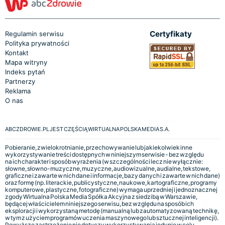
Certyfikaty
Regulamin serwisu
Polityka prywatności
Kontakt
Mapa witryny
Indeks pytań
Partnerzy
Reklama
O nas
ABCZDROWIE.PL JEST CZĘŚCIĄ WIRTUALNA POLSKA MEDIA S.A.
Pobieranie, zwielokrotnianie, przechowywanie lub jakiekolwiek inne
wykorzystywanie treści dostępnych w niniejszym serwisie - bez względu
na ich charakter i sposób wyrażenia (w szczególności lecz nie wyłącznie:
słowne, słowno-muzyczne, muzyczne, audiowizualne, audialne, tekstowe,
graficzne i zawarte w nich dane i informacje, bazy danych i zawarte w nich dane)
oraz formę (np. literackie, publicystyczne, naukowe, kartograficzne, programy
komputerowe, plastyczne, fotograficzne) wymaga uprzedniej i jednoznacznej
zgody Wirtualna Polska Media Spółka Akcyjna z siedzibą w Warszawie,
będącej właścicielem niniejszego serwisu, bez względu na sposób ich
eksploracji i wykorzystaną metodę (manualną lub zautomatyzowaną technikę,
w tym z użyciem programów uczenia maszynowego lub sztucznej inteligencji).
Powyższe zastrzeżenie nie dotyczy wykorzystywania jedynie w celu