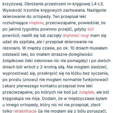
krzyżowej. Obniżenie przestrzeni m-kręgowej L4-L5.
Wysokość trzonów kręgowych zachowana. Następnie
skierowanie do ortopedy. Ten przepisał leki
rozluźniające
mięśnie
, przeciwzapalne, powiedział, że
po jakimś tygodniu powinno przejść, gdyby
ból
powrócił, nasilił się lub zaczęły
drętwieć nogi
mam się
udać do szpitala, ale i przepisał skierowanie na
rezonans. W między czasie, po ok. 10 dniach musiałam
odstawić leki, bo miałam straszne dolegliwości
żołądkowe (leki osłonowe nic nie pomagały) i po dwóch
dniach ból wrócił z 2-krotną siłą. Nie mogłam siedzieć,
wyprostować się, przekręcić się na łóżku bez syczenia,
po prostu (znowu) nie mogłam normalnie funkjonować!
Lekarz pierwszego kontaktu przepisał inne leki
przeciwzapalne, po których nie boli już
żołądek
, ale ból
kręgosłupa nie mija. Dodam, że w międzyczasie byłam
u innego ortopedy, który nic mi nie przepisał, zlecił
tylko
rehabilitacje
(ja nie mogłam się z bólu poruszać!,