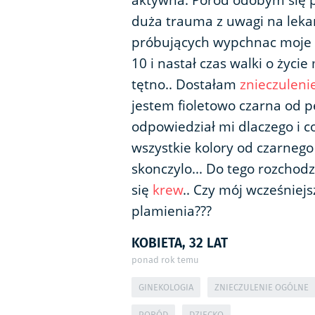
aktywna. Poród odobym się 
duża trauma z uwagi na lekar
próbujących wypchnac moje dz
10 i nastał czas walki o życi
tętno.. Dostałam
znieczuleni
jestem fioletowo czarna od pę
odpowiedział mi dlaczego i co
wszystkie kolory od czarnego i
skonczylo... Do tego rozchodz
się
krew
.. Czy mój wcześnie
plamienia???
KOBIETA, 32 LAT
ponad rok temu
GINEKOLOGIA
ZNIECZULENIE OGÓLNE
PORÓD
DZIECKO