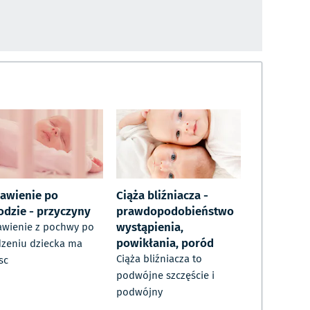
awienie po
Ciąża bliźniacza -
odzie - przyczyny
prawdopodobieństwo
wystąpienia,
wienie z pochwy po
powikłania, poród
zeniu dziecka ma
Ciąża bliźniacza to
sc
podwójne szczęście i
podwójny