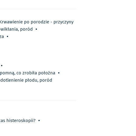
Krwawienie po porodzie - przyczyny
owikłania, poród
•
za
•
•
apomną, co zrobiła położna
•
dotlenienie płodu, poród
as histeroskopii?
•