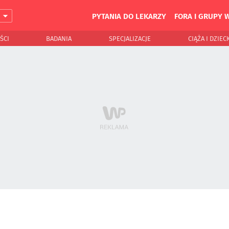
PYTANIA DO LEKARZY
FORA I GRUPY 
J
ŚCI
BADANIA
SPECJALIZACJE
CIĄŻA I DZIEC