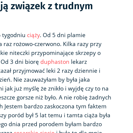
ją związek z trudnym
6 tygodniu
ciąży
. Od 5 dni plamie
 raz rożowo-czerwono. Kilka razy przy
kie niteczki przypominające skrzepy o
 Od 3 dni biorę
duphaston
lekarz
kazał przyjmować leki 2 razy dziennie i
dzień. Nie zauważyłam by była jaka
jak już myślę że znikło i wyjdę czy to na
szcze gorsze niż było. A nie robię żadnych
ch Jestem bardzo zaskoczona tym faktem
szy poród był 5 lat temu i tamta ciąża była
ego dnia przed porodem byłam bardzo