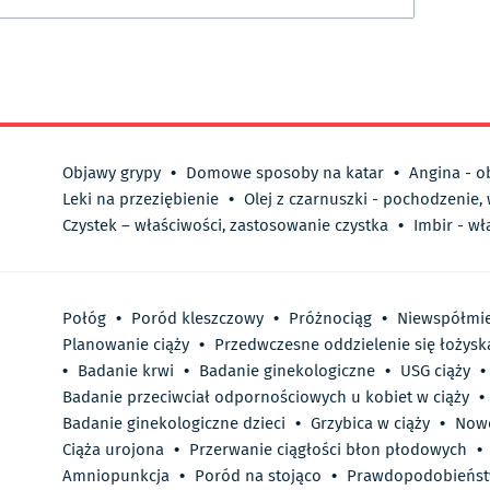
Objawy grypy
•
Domowe sposoby na katar
•
Angina - o
Leki na przeziębienie
•
Olej z czarnuszki - pochodzenie,
Czystek – właściwości, zastosowanie czystka
•
Imbir - wł
Połóg
•
Poród kleszczowy
•
Próżnociąg
•
Niewspółmi
Planowanie ciąży
•
Przedwczesne oddzielenie się łożysk
•
Badanie krwi
•
Badanie ginekologiczne
•
USG ciąży
•
Badanie przeciwciał odpornościowych u kobiet w ciąży
•
Badanie ginekologiczne dzieci
•
Grzybica w ciąży
•
Now
Ciąża urojona
•
Przerwanie ciągłości błon płodowych
•
Amniopunkcja
•
Poród na stojąco
•
Prawdopodobieńst