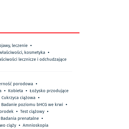
bjawy, leczenie
•
 właściwości, kosmetyka
•
aściwości lecznicze i odchudzające
erność porodowa
•
a
•
Kobieta
•
Łożysko przodujące
Cukrzyca ciążowa
•
Badanie poziomu bHCG we krwi
•
orodek
•
Test ciążowy
•
Badania prenatalne
•
wo ciąży
•
Amnioskopia