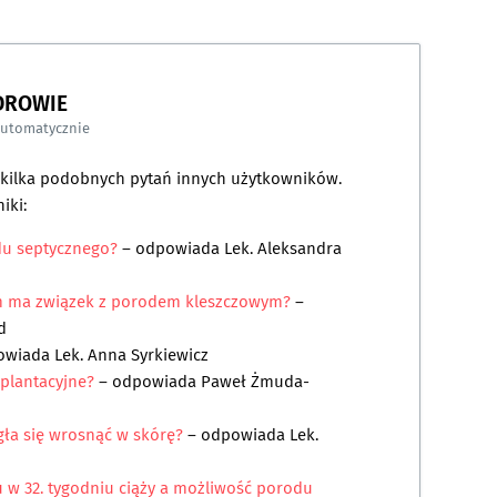
DROWIE
automatycznie
a kilka podobnych pytań innych użytkowników.
iki:
du septycznego?
– odpowiada
Lek. Aleksandra
m ma związek z porodem kleszczowym?
–
d
owiada
Lek. Anna Syrkiewicz
plantacyjne?
– odpowiada
Paweł Żmuda-
ogła się wrosnąć w skórę?
– odpowiada
Lek.
 w 32. tygodniu ciąży a możliwość porodu