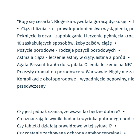
"Boję się cesarki". Blogerka wywołała gorącą dyskusję
•
•
Ciąża bliźniacza - prawdopodobieństwo wystąpienia, p
Pęknięcie krocza - zapobieganie i leczenie pęknięcia kroc
10 zaskakujących sposobów, żeby zajść w ciążę
•
Pozycje porodowe - rodzaje pozycji porodowych
•
Astma a ciąża - leczenie astmy w ciąży, astma a poród
•
Agata Passent trafiła do szpitala. Oceniła leczenie na NFZ
Przeżyły dramat na porodówce w Warszawie. Nigdy nie z
Komplikacje okołoporodowe - wypadnięcie pępowiny, nie
przedwczesny
Czy jest jednak szansa, że wszystko będzie dobrze?
•
Co oznaczają te wyniki badania wycinka pobranego podcz
Czy tabletki działają prawidłowo w tej sytuacji?
•
Czy zostanie zachowana ochrona antykoncepcyjna?
•