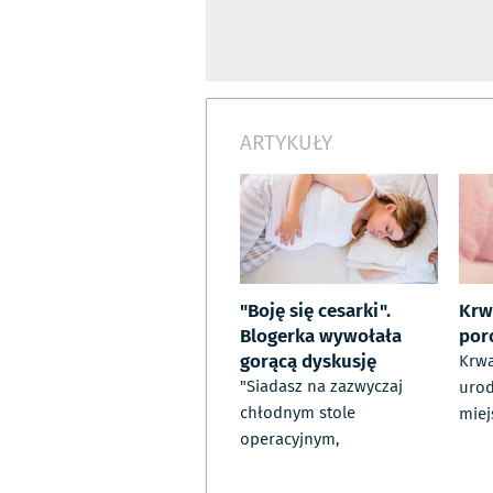
ARTYKUŁY
"Boję się cesarki".
Krw
Blogerka wywołała
por
gorącą dyskusję
Krwa
"Siadasz na zazwyczaj
urod
chłodnym stole
miej
operacyjnym,