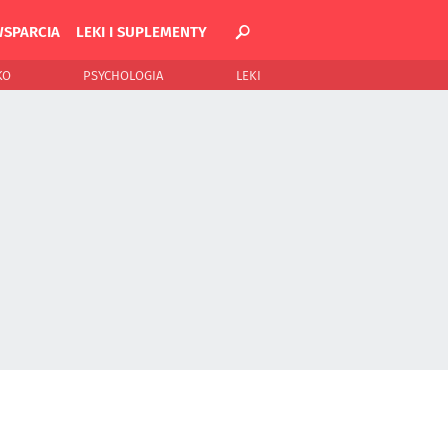
WSPARCIA
LEKI I SUPLEMENTY
KO
PSYCHOLOGIA
LEKI