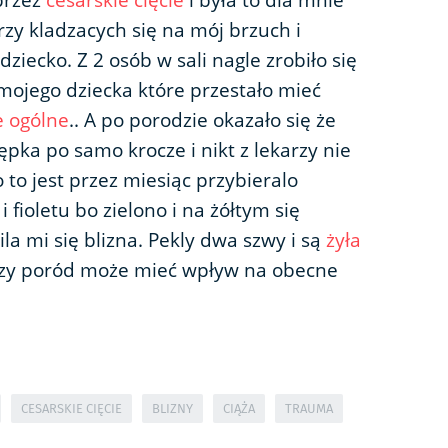
przez
cesarskie cięcie
i była to dla mnie
zy kladzacych się na mój brzuch i
iecko. Z 2 osób w sali nagle zrobiło się
e mojego dziecka które przestało mieć
e ogólne
.. A po porodzie okazało się że
pka po samo krocze i nikt z lekarzy nie
 to jest przez miesiąc przybieralo
 fioletu bo zielono i na żółtym się
ila mi się blizna. Pekly dwa szwy i są
żyła
jszy poród może mieć wpływ na obecne
CESARSKIE CIĘCIE
BLIZNY
CIĄŻA
TRAUMA