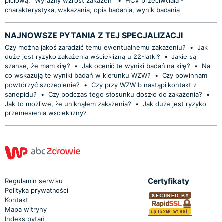
płciową. "Wyraźny wzrost zakażeń"
•
HCV przeciwciała -
charakterystyka, wskazania, opis badania, wynik badania
NAJNOWSZE PYTANIA Z TEJ SPECJALIZACJI
Czy można jakoś zaradzić temu ewentualnemu zakażeniu?
•
Jak
duże jest ryzyko zakażenia wścieklizną u 22-latki?
•
Jakie są
szanse, że mam kiłę?
•
Jak ocenić te wyniki badań na kiłę?
•
Na
co wskazują te wyniki badań w kierunku WZW?
•
Czy powinnam
powtórzyć szczepienie?
•
Czy przy WZW b nastąpi kontakt z
sanepidu?
•
Czy podczas tego stosunku doszło do zakażenia?
•
Jak to możliwe, że uniknąłem zakażenia?
•
Jak duże jest ryzyko
przeniesienia wścieklizny?
Certyfikaty
Regulamin serwisu
Polityka prywatności
Kontakt
Mapa witryny
Indeks pytań