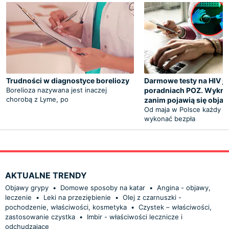
Trudności w diagnostyce boreliozy
Darmowe testy na HIV j
Borelioza nazywana jest inaczej
poradniach POZ. Wykryj
chorobą z Lyme, po
zanim pojawią się obja
Od maja w Polsce każdy p
wykonać bezpła
AKTUALNE TRENDY
Objawy grypy
•
Domowe sposoby na katar
•
Angina - objawy,
leczenie
•
Leki na przeziębienie
•
Olej z czarnuszki -
pochodzenie, właściwości, kosmetyka
•
Czystek – właściwości,
zastosowanie czystka
•
Imbir - właściwości lecznicze i
odchudzające