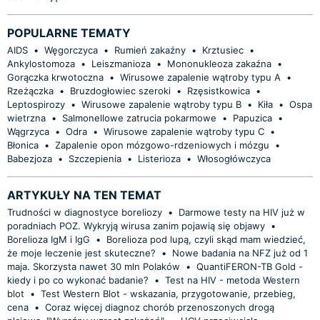
POPULARNE TEMATY
AIDS
•
Węgorczyca
•
Rumień zakaźny
•
Krztusiec
•
Ankylostomoza
•
Leiszmanioza
•
Mononukleoza zakaźna
•
Gorączka krwotoczna
•
Wirusowe zapalenie wątroby typu A
•
Rzeżączka
•
Bruzdogłowiec szeroki
•
Rzęsistkowica
•
Leptospirozy
•
Wirusowe zapalenie wątroby typu B
•
Kiła
•
Ospa
wietrzna
•
Salmonellowe zatrucia pokarmowe
•
Papuzica
•
Wągrzyca
•
Odra
•
Wirusowe zapalenie wątroby typu C
•
Błonica
•
Zapalenie opon mózgowo-rdzeniowych i mózgu
•
Babezjoza
•
Szczepienia
•
Listerioza
•
Włosogłówczyca
ARTYKUŁY NA TEN TEMAT
Trudności w diagnostyce boreliozy
•
Darmowe testy na HIV już w
poradniach POZ. Wykryją wirusa zanim pojawią się objawy
•
Borelioza IgM i IgG
•
Borelioza pod lupą, czyli skąd mam wiedzieć,
że moje leczenie jest skuteczne?
•
Nowe badania na NFZ już od 1
maja. Skorzysta nawet 30 mln Polaków
•
QuantiFERON-TB Gold -
kiedy i po co wykonać badanie?
•
Test na HIV - metoda Western
blot
•
Test Western Blot - wskazania, przygotowanie, przebieg,
cena
•
Coraz więcej diagnoz chorób przenoszonych drogą