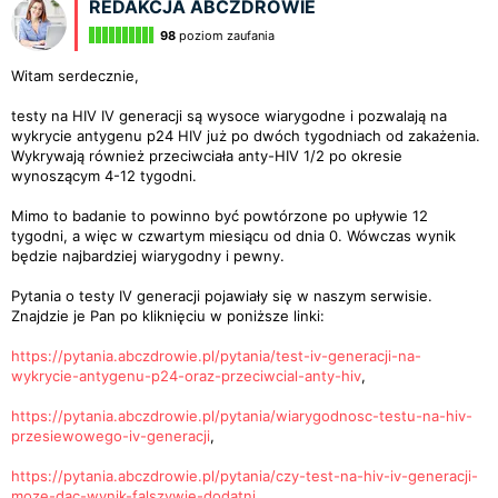
REDAKCJA ABCZDROWIE
98
poziom zaufania
Witam serdecznie,
testy na HIV IV generacji są wysoce wiarygodne i pozwalają na
wykrycie antygenu p24 HIV już po dwóch tygodniach od zakażenia.
Wykrywają również przeciwciała anty-HIV 1/2 po okresie
wynoszącym 4-12 tygodni.
Mimo to badanie to powinno być powtórzone po upływie 12
tygodni, a więc w czwartym miesiącu od dnia 0. Wówczas wynik
będzie najbardziej wiarygodny i pewny.
Pytania o testy IV generacji pojawiały się w naszym serwisie.
Znajdzie je Pan po kliknięciu w poniższe linki:
https://pytania.abczdrowie.pl/pytania/test-iv-generacji-na-
wykrycie-antygenu-p24-oraz-przeciwcial-anty-hiv
,
https://pytania.abczdrowie.pl/pytania/wiarygodnosc-testu-na-hiv-
przesiewowego-iv-generacji
,
https://pytania.abczdrowie.pl/pytania/czy-test-na-hiv-iv-generacji-
moze-dac-wynik-falszywie-dodatni
.