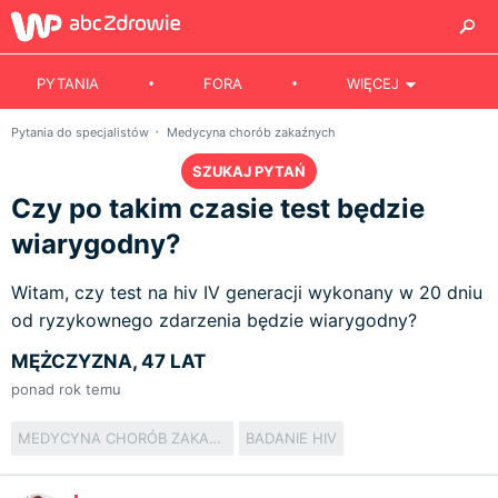
PYTANIA
FORA
WIĘCEJ
Pytania do specjalistów
Medycyna chorób zakaźnych
SZUKAJ PYTAŃ
Czy po takim czasie test będzie
wiarygodny?
Witam, czy test na hiv IV generacji wykonany w 20 dniu
od ryzykownego zdarzenia będzie wiarygodny?
MĘŻCZYZNA, 47 LAT
ponad rok temu
MEDYCYNA CHORÓB ZAKAŹNYCH
BADANIE HIV