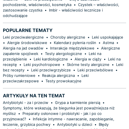
pochodzenie, właściwości, kosmetyka
•
Czystek – właściwości,
zastosowanie czystka
•
Imbir - właściwości lecznicze i
odchudzające
POPULARNE TEMATY
Leki przeciwalergiczne
•
Choroby alergiczne
•
Leki uspokajające
•
Alergie środowiskowe
•
Kalendarz pylenia roślin
•
Astma
•
Alergia na jad owadów
•
Interakcje międzylekowe
•
Alergiczne
zapalenie spojówek
•
Testy alergologiczne
•
Leki na
przeziębienie
•
Leki kardiologiczne
•
Alergia w ciąży
•
Leki na
receptę
•
Leki psychotropowe
•
Skórne testy alergiczne
•
Leki
bez recepty
•
Leki przeciwgrzybicze
•
Leki przeciwbólowe
•
Próby rumieniowe
•
Reakcja alergiczna
•
Leki
przeciwzakrzepowe
•
Testy prowokacyjne
ARTYKUŁY NA TEN TEMAT
Antybiotyki - za i przeciw
•
Grypa a karmienie piersią
•
Symptomy, które wskazują, że biegunka jest poważniejsza niż
myślisz
•
Preparaty osłonowe i probiotyki - jak i po co
przyjmować?
•
Infekcje intymne - nawracanie, zapobieganie,
leczenie, grzybica pochwy
•
Antybiotyki u dzieci
•
Błędy