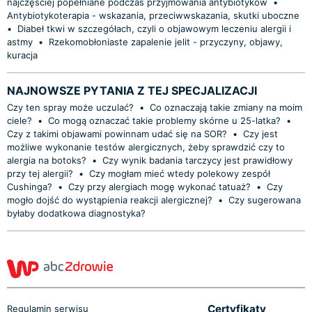
najczęściej popełniane podczas przyjmowania antybiotyków
•
Antybiotykoterapia - wskazania, przeciwwskazania, skutki uboczne
•
Diabeł tkwi w szczegółach, czyli o objawowym leczeniu alergii i
astmy
•
Rzekomobłoniaste zapalenie jelit - przyczyny, objawy,
kuracja
NAJNOWSZE PYTANIA Z TEJ SPECJALIZACJI
Czy ten spray może uczulać?
•
Co oznaczają takie zmiany na moim
ciele?
•
Co mogą oznaczać takie problemy skórne u 25-latka?
•
Czy z takimi objawami powinnam udać się na SOR?
•
Czy jest
możliwe wykonanie testów alergicznych, żeby sprawdzić czy to
alergia na botoks?
•
Czy wynik badania tarczycy jest prawidłowy
przy tej alergii?
•
Czy mogłam mieć wtedy polekowy zespół
Cushinga?
•
Czy przy alergiach mogę wykonać tatuaż?
•
Czy
mogło dojść do wystąpienia reakcji alergicznej?
•
Czy sugerowana
byłaby dodatkowa diagnostyka?
Certyfikaty
Regulamin serwisu