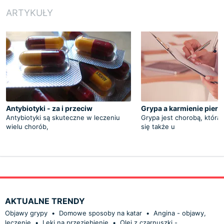
ARTYKUŁY
Antybiotyki - za i przeciw
Grypa a karmienie piers
Antybiotyki są skuteczne w leczeniu
Grypa jest chorobą, która
wielu chorób,
się także u
AKTUALNE TRENDY
Objawy grypy
•
Domowe sposoby na katar
•
Angina - objawy,
leczenie
•
Leki na przeziębienie
•
Olej z czarnuszki -