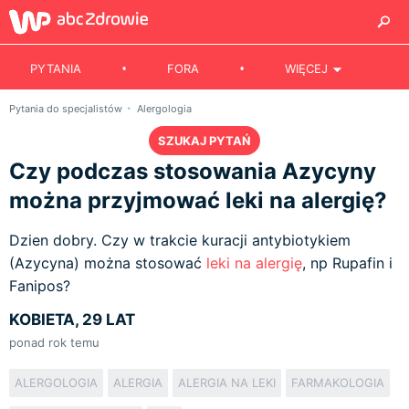
PYTANIA
FORA
WIĘCEJ
Pytania do specjalistów
Alergologia
SZUKAJ PYTAŃ
Czy podczas stosowania Azycyny
można przyjmować leki na alergię?
Dzien dobry. Czy w trakcie kuracji antybiotykiem
(Azycyna) można stosować
leki na alergię
, np Rupafin i
Fanipos?
KOBIETA, 29 LAT
ponad rok temu
ALERGOLOGIA
ALERGIA
ALERGIA NA LEKI
FARMAKOLOGIA