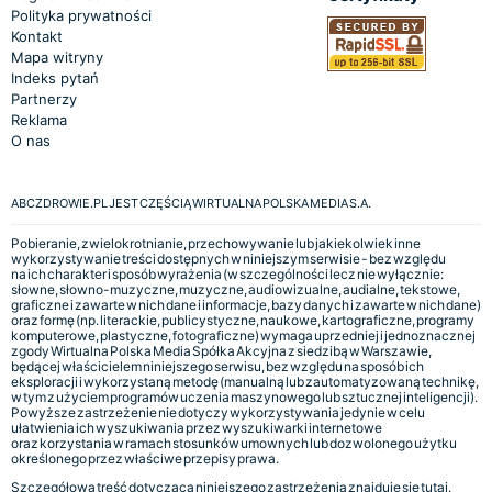
Polityka prywatności
Kontakt
Mapa witryny
Indeks pytań
Partnerzy
Reklama
O nas
ABCZDROWIE.PL JEST CZĘŚCIĄ WIRTUALNA POLSKA MEDIA S.A.
Pobieranie, zwielokrotnianie, przechowywanie lub jakiekolwiek inne
wykorzystywanie treści dostępnych w niniejszym serwisie - bez względu
na ich charakter i sposób wyrażenia (w szczególności lecz nie wyłącznie:
słowne, słowno-muzyczne, muzyczne, audiowizualne, audialne, tekstowe,
graficzne i zawarte w nich dane i informacje, bazy danych i zawarte w nich dane)
oraz formę (np. literackie, publicystyczne, naukowe, kartograficzne, programy
komputerowe, plastyczne, fotograficzne) wymaga uprzedniej i jednoznacznej
zgody Wirtualna Polska Media Spółka Akcyjna z siedzibą w Warszawie,
będącej właścicielem niniejszego serwisu, bez względu na sposób ich
eksploracji i wykorzystaną metodę (manualną lub zautomatyzowaną technikę,
w tym z użyciem programów uczenia maszynowego lub sztucznej inteligencji).
Powyższe zastrzeżenie nie dotyczy wykorzystywania jedynie w celu
ułatwienia ich wyszukiwania przez wyszukiwarki internetowe
oraz korzystania w ramach stosunków umownych lub dozwolonego użytku
określonego przez właściwe przepisy prawa.
Szczegółowa treść dotycząca niniejszego zastrzeżenia znajduje się
tutaj.