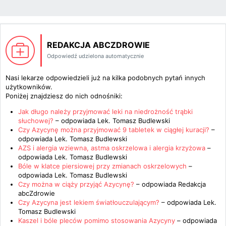
REDAKCJA ABCZDROWIE
Odpowiedź udzielona automatycznie
Nasi lekarze odpowiedzieli już na kilka podobnych pytań innych
użytkowników.
Poniżej znajdziesz do nich odnośniki:
Jak długo należy przyjmować leki na niedrożność trąbki
słuchowej?
– odpowiada
Lek. Tomasz Budlewski
Czy Azycynę można przyjmować 9 tabletek w ciągłej kuracji?
–
odpowiada
Lek. Tomasz Budlewski
AZS i alergia wziewna, astma oskrzelowa i alergia krzyżowa
–
odpowiada
Lek. Tomasz Budlewski
Bóle w klatce piersiowej przy zmianach oskrzelowych
–
odpowiada
Lek. Tomasz Budlewski
Czy można w ciąży przyjąć Azycynę?
– odpowiada
Redakcja
abcZdrowie
Czy Azycyna jest lekiem światłouczulającym?
– odpowiada
Lek.
Tomasz Budlewski
Kaszel i bóle pleców pomimo stosowania Azycyny
– odpowiada