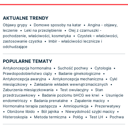
AKTUALNE TRENDY
Objawy grypy
•
Domowe sposoby na katar
•
Angina - objawy,
leczenie
•
Leki na przeziębienie
•
Olej z czarnuszki -
pochodzenie, właściwości, kosmetyka
•
Czystek – właściwości,
zastosowanie czystka
•
Imbir - właściwości lecznicze i
odchudzające
POPULARNE TEMATY
Antykoncepcja hormonalna
•
Suchość pochwy
•
Cytologia
•
Prawdopodobieństwo ciąży
•
Badanie ginekologiczne
•
Antykoncepcja awaryjna
•
Antykoncepcja mechaniczna
•
Cykl
miesiączkowy
•
Zakładanie wkładek wewnątrzmacicznych
•
Zaburzenia miesiączkowania
•
Test owulacyjny
•
Stan
przedrzucawkowy
•
Badanie poziomu bHCG we krwi
•
Usunięcie
endometriozy
•
Badania prenatalne
•
Zapalenie macicy
•
Hormonalna terapia zastępcza
•
Amniopunkcja
•
Prezerwatywy
•
Obniżone libido
•
Ból jajnika
•
Niewydolność szyjki macicy
•
Histeroskopia
•
Metoda termiczna
•
Połóg
•
Test LH
•
Pochwa