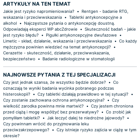
ARTYKUŁY NA TEN TEMAT
Jakie jest ryzyko napromieniowania?
•
Rentgen - badanie RTG,
wskazania i przeciwwskazania
•
Tabletki antykoncepcyjne a
alkohol
•
Najczęstsze pytania o antykoncepcję doustną.
Odpowiadają eksperci WP abcZdrowie
•
Skuteczność badań - jakie
jest ryzyko błędu?
•
Pigułki antykoncepcyjne dwufazowe
•
Limetic - skład, działanie, wskazania i przeciwwskazania
•
Co każdy
mężczyzna powinien wiedzieć na temat antykoncepcji?
•
Cerazette - skuteczność, działanie, przeciwwskazania,
bezpieczeństwo
•
Badanie radiologiczne w stomatologii
NAJNOWSZE PYTANIA Z TEJ SPECJALIZACJI
Czy jest jednak szansa, że wszystko będzie dobrze?
•
Co
oznaczają te wyniki badania wycinka pobranego podczas
histeroskopii?
•
Czy tabletki działają prawidłowo w tej sytuacji?
•
Czy zostanie zachowana ochrona antykoncepcyjna?
•
Czy
wielkość zarodka powinna mnie martwić?
•
Czy jestem chroniona
przed ciążą i mogę współżyć bez prezerwatywy?
•
Co zrobić jak
pomyliłam tabletki?
•
Jak leczyć dalej te niedrożne jajowody?
•
Czy powinnam wrócić do przyjmowania leku
przeciwzakrzepowego?
•
Czy istnieje ryzyko zajścia w ciążę w tym
okresie?