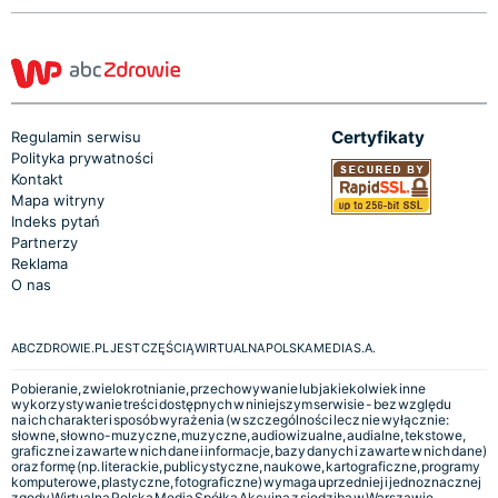
Certyfikaty
Regulamin serwisu
Polityka prywatności
Kontakt
Mapa witryny
Indeks pytań
Partnerzy
Reklama
O nas
ABCZDROWIE.PL JEST CZĘŚCIĄ WIRTUALNA POLSKA MEDIA S.A.
Pobieranie, zwielokrotnianie, przechowywanie lub jakiekolwiek inne
wykorzystywanie treści dostępnych w niniejszym serwisie - bez względu
na ich charakter i sposób wyrażenia (w szczególności lecz nie wyłącznie:
słowne, słowno-muzyczne, muzyczne, audiowizualne, audialne, tekstowe,
graficzne i zawarte w nich dane i informacje, bazy danych i zawarte w nich dane)
oraz formę (np. literackie, publicystyczne, naukowe, kartograficzne, programy
komputerowe, plastyczne, fotograficzne) wymaga uprzedniej i jednoznacznej
zgody Wirtualna Polska Media Spółka Akcyjna z siedzibą w Warszawie,