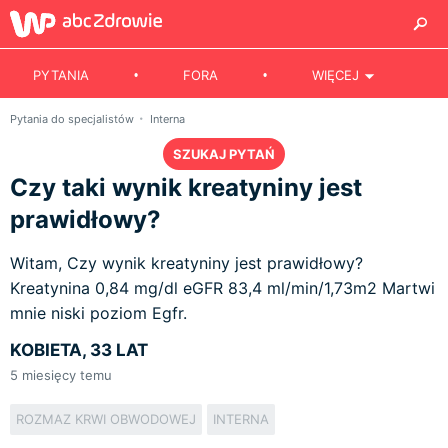
PYTANIA
FORA
WIĘCEJ
Pytania do specjalistów
Interna
SZUKAJ PYTAŃ
Czy taki wynik kreatyniny jest
prawidłowy?
Witam, Czy wynik kreatyniny jest prawidłowy?
Kreatynina 0,84 mg/dl eGFR 83,4 ml/min/1,73m2 Martwi
mnie niski poziom Egfr.
KOBIETA, 33 LAT
5
miesięcy temu
ROZMAZ KRWI OBWODOWEJ
INTERNA