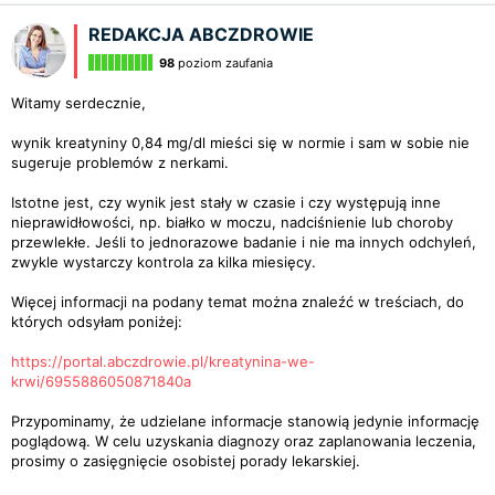
REDAKCJA ABCZDROWIE
98
poziom zaufania
Witamy serdecznie,
wynik kreatyniny 0,84 mg/dl mieści się w normie i sam w sobie nie
sugeruje problemów z nerkami.
Istotne jest, czy wynik jest stały w czasie i czy występują inne
nieprawidłowości, np. białko w moczu, nadciśnienie lub choroby
przewlekłe. Jeśli to jednorazowe badanie i nie ma innych odchyleń,
zwykle wystarczy kontrola za kilka miesięcy.
Więcej informacji na podany temat można znaleźć w treściach, do
których odsyłam poniżej:
https://portal.abczdrowie.pl/kreatynina-we-
krwi/6955886050871840a
Przypominamy, że udzielane informacje stanowią jedynie informację
poglądową. W celu uzyskania diagnozy oraz zaplanowania leczenia,
prosimy o zasięgnięcie osobistej porady lekarskiej.