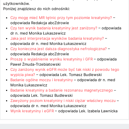
użytkowników.
Poniżej znajdziesz do nich odnośniki:
Czy mogę mieć MR tętnic przy tym poziomie kreatyniny?
–
odpowiada
Redakcja abcZdrowie
Czy ten wynik badania kreatyniny jest zaniżony?
– odpowiada
dr n. med Monika Łukaszewicz
Jaka jest interpretacja wyników badania kreatyniny?
–
odpowiada
dr n. med Monika Łukaszewicz
Czy konieczna jest dalsza diagnostyka nefrologiczna?
–
odpowiada
Redakcja abcZdrowie
Proszę o wyjaśnienie wyniku kreatyniny i GFR
– odpowiada
Paweł Żmuda-Trzebiatowski
Czy zaniżony wynik eGFR może być tak niski z powodu tego
wypicia piwa?
– odpowiada
Lek. Tomasz Budlewski
Badanie ogólne moczu i kreatyniny
– odpowiada
dr n. med
Monika Łukaszewicz
Badanie kreatyniny a badanie rezonansu magnetycznego
–
odpowiada
Lek. Tomasz Budlewski
Zawyżony poziom kreatyniny i niski ciężar właściwy moczu
–
odpowiada
dr n. med Monika Łukaszewicz
Wynik kreatyniny i eGFR
– odpowiada
Lek. Izabela Ławnicka