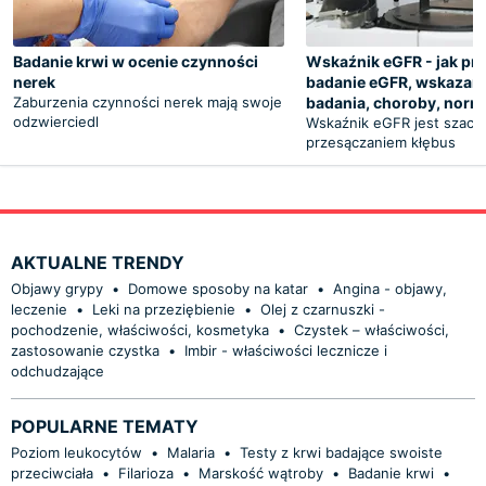
Badanie krwi w ocenie czynności
Wskaźnik eGFR - jak pr
nerek
badanie eGFR, wskazani
Zaburzenia czynności nerek mają swoje
badania, choroby, norm
odzwierciedl
Wskaźnik eGFR jest szac
przesączaniem kłębus
AKTUALNE TRENDY
Objawy grypy
•
Domowe sposoby na katar
•
Angina - objawy,
leczenie
•
Leki na przeziębienie
•
Olej z czarnuszki -
pochodzenie, właściwości, kosmetyka
•
Czystek – właściwości,
zastosowanie czystka
•
Imbir - właściwości lecznicze i
odchudzające
POPULARNE TEMATY
Poziom leukocytów
•
Malaria
•
Testy z krwi badające swoiste
przeciwciała
•
Filarioza
•
Marskość wątroby
•
Badanie krwi
•