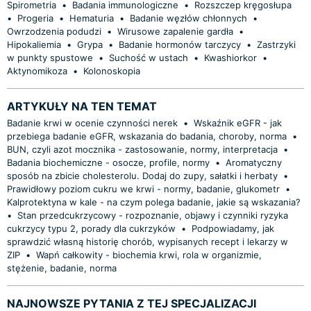
Spirometria
•
Badania immunologiczne
•
Rozszczep kręgosłupa
•
Progeria
•
Hematuria
•
Badanie węzłów chłonnych
•
Owrzodzenia podudzi
•
Wirusowe zapalenie gardła
•
Hipokaliemia
•
Grypa
•
Badanie hormonów tarczycy
•
Zastrzyki
w punkty spustowe
•
Suchość w ustach
•
Kwashiorkor
•
Aktynomikoza
•
Kolonoskopia
ARTYKUŁY NA TEN TEMAT
Badanie krwi w ocenie czynności nerek
•
Wskaźnik eGFR - jak
przebiega badanie eGFR, wskazania do badania, choroby, norma
•
BUN, czyli azot mocznika - zastosowanie, normy, interpretacja
•
Badania biochemiczne - osocze, profile, normy
•
Aromatyczny
sposób na zbicie cholesterolu. Dodaj do zupy, sałatki i herbaty
•
Prawidłowy poziom cukru we krwi - normy, badanie, glukometr
•
Kalprotektyna w kale - na czym polega badanie, jakie są wskazania?
•
Stan przedcukrzycowy - rozpoznanie, objawy i czynniki ryzyka
cukrzycy typu 2, porady dla cukrzyków
•
Podpowiadamy, jak
sprawdzić własną historię chorób, wypisanych recept i lekarzy w
ZIP
•
Wapń całkowity - biochemia krwi, rola w organizmie,
stężenie, badanie, norma
NAJNOWSZE PYTANIA Z TEJ SPECJALIZACJI