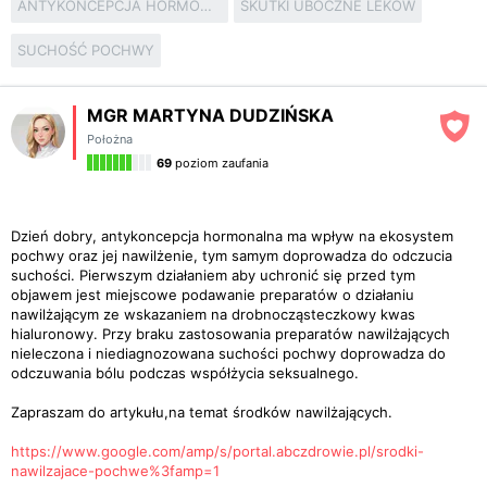
ANTYKONCEPCJA HORMONALNA
SKUTKI UBOCZNE LEKÓW
SUCHOŚĆ POCHWY
MGR MARTYNA DUDZIŃSKA
Położna
69
poziom zaufania
Dzień dobry, antykoncepcja hormonalna ma wpływ na ekosystem
pochwy oraz jej nawilżenie, tym samym doprowadza do odczucia
suchości. Pierwszym działaniem aby uchronić się przed tym
objawem jest miejscowe podawanie preparatów o działaniu
nawilżającym ze wskazaniem na drobnocząsteczkowy kwas
hialuronowy. Przy braku zastosowania preparatów nawilżających
nieleczona i niediagnozowana suchości pochwy doprowadza do
odczuwania bólu podczas współżycia seksualnego.
Zapraszam do artykułu,na temat środków nawilżających.
https://www.google.com/amp/s/portal.abczdrowie.pl/srodki-
nawilzajace-pochwe%3famp=1