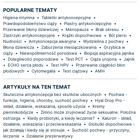
POPULARNE TEMATY
Higiena intymna
•
Tabletki antykoncepcyjne
•
Prawdopodobieństwo ciąży
•
Plastry antykoncepcyjne
•
Przerwanie błony dziewiczej
•
Menopauza
•
Brak okresu
•
Zastrzyki antykoncepcyjne
•
Krążki dopochwowe
•
Ból piersi
•
Nudności
•
Antykoncepcja awaryjna
•
Wydzielina z pochwy
•
Błona dziewicza
•
Zaburzenia miesiączkowania
•
Grzybica w
ciąży
•
Niewspółmierność porodowa
•
Biopsja aspiracyjna jajnika
•
Dolegliwości poporodowe
•
Test PCT
•
Ciąża urojona
•
Jajnik
•
ECHO serca płodu
•
Test HPV
•
Przerwanie ciągłości błon
płodowych
•
Cytomegalia
•
Test ciążowy
•
AMH
ARTYKUŁY NA TEN TEMAT
Skuteczna antykoncepcja bez skutków ubocznych
•
Pochwa -
funkcje, higiena, choroby, suchość pochwy
•
Hyal Drop Pro -
skład, działanie, wskazania, sposób użycia
•
Kremy
plemnikobójcze
•
Zimno może zrujnować życie seksualne. Położna
ostrzega
•
Kiedy probiotyki, a kiedy leczenie?
•
Xaluron - skład,
działanie, wskazania i przeciwwskazania
•
Globulki dopochwowe -
jak działają i kiedy się je stosuje
•
Suchość pochwy - przyczyny,
leczenie
•
Działanie prezerwatywy