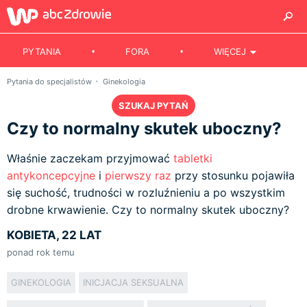
PYTANIA
FORA
WIĘCEJ
Pytania do specjalistów
Ginekologia
SZUKAJ PYTAŃ
Czy to normalny skutek uboczny?
Właśnie zaczekam przyjmować
tabletki
antykoncepcyjne
i
pierwszy raz
przy stosunku pojawiła
się suchość, trudności w rozluźnieniu a po wszystkim
drobne krwawienie. Czy to normalny skutek uboczny?
KOBIETA, 22 LAT
ponad rok temu
GINEKOLOGIA
INICJACJA SEKSUALNA