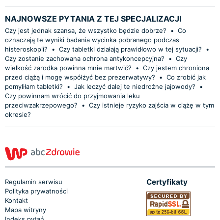
NAJNOWSZE PYTANIA Z TEJ SPECJALIZACJI
Czy jest jednak szansa, że wszystko będzie dobrze?
•
Co
oznaczają te wyniki badania wycinka pobranego podczas
histeroskopii?
•
Czy tabletki działają prawidłowo w tej sytuacji?
•
Czy zostanie zachowana ochrona antykoncepcyjna?
•
Czy
wielkość zarodka powinna mnie martwić?
•
Czy jestem chroniona
przed ciążą i mogę współżyć bez prezerwatywy?
•
Co zrobić jak
pomyliłam tabletki?
•
Jak leczyć dalej te niedrożne jajowody?
•
Czy powinnam wrócić do przyjmowania leku
przeciwzakrzepowego?
•
Czy istnieje ryzyko zajścia w ciążę w tym
okresie?
Certyfikaty
Regulamin serwisu
Polityka prywatności
Kontakt
Mapa witryny
Indeks pytań