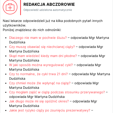
REDAKCJA ABCZDROWIE
Odpowiedź udzielona automatycznie
Nasi lekarze odpowiedzieli już na kilka podobnych pytań innych
użytkowników.
Poniżej znajdziesz do nich odnośniki:
Dlaczego nie mam w pochwie śluzu?
– odpowiada
Mgr Martyna
Dudzińska
Czy muszę obawiać się niechcianej ciąży?
– odpowiada
Mgr
Martyna Dudzińska
Skąd mam wiedzieć kiedy mam dni płodne?
– odpowiada
Mgr
Martyna Dudzińska
W jaki sposób można wyregulować cykl?
– odpowiada
Mgr
Martyna Dudzińska
Czy to normalne, że cykl trwa 21 dni?
– odpowiada
Mgr Martyna
Dudzińska
Czy chmiel może źle wpłynąć na ciążę?
– odpowiada
Mgr
Martyna Dudzińska
Czy mogłam zajść w ciążę podczas stosunku przerywanego?
–
odpowiada
Mgr Martyna Dudzińska
Jak długo może mi się opóźnić okres?
– odpowiada
Mgr
Martyna Dudzińska
Jakie jest ryzyko ciąży po zsunięciu prezerwatywy?
–