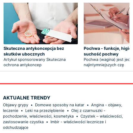
Skuteczna antykoncepcja bez
Pochwa - funkcje, higie
skutków ubocznych
suchość pochwy
Artykuł sponsorowany Skuteczna
Pochwa (wagina) jest jedn
ochrona antykoncep
najintymniejszych czę
AKTUALNE TRENDY
Objawy grypy
•
Domowe sposoby na katar
•
Angina - objawy,
leczenie
•
Leki na przeziębienie
•
Olej z czarnuszki -
pochodzenie, właściwości, kosmetyka
•
Czystek – właściwości,
zastosowanie czystka
•
Imbir - właściwości lecznicze i
odchudzające