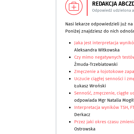
REDAKCJA ABCZ
Odpowiedź udzielona 
Nasi lekarze odpowiedzieli już n
Poniżej znajdziesz do nich odnośn
Jaka jest interpretacja wynik
Aleksandra Witkowska
Czy mimo negatywnych testó
Żmuda-Trzebiatowski
Zmęczenie a łojotokowe zapa
Uczucie ciągłej senności i zm
Łukasz Wroński
Senność, zmęczenie, ciągłe u
odpowiada
Mgr Natalia Mogi
Interpretacja wyników TSH, FT3
Derkacz
Przez jaki okres czasu zmien
Ostrowska