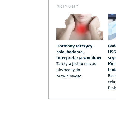
ARTYKUŁY
Hormony tarczycy -
Bad
rola, badania,
USG
interpretacja wyników
scyn
Kie
Tarczyca jest to narząd
bad
niezbędny do
Bada
prawidłowego
celu
funk