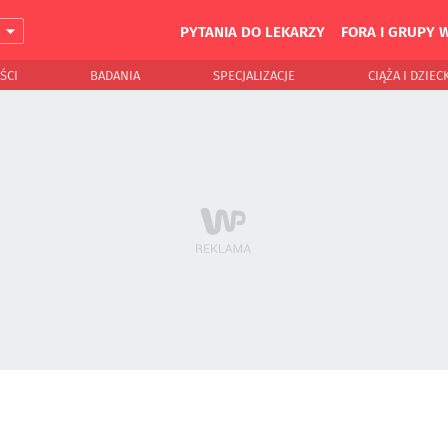
PYTANIA DO LEKARZY
FORA I GRUPY 
J
ŚCI
BADANIA
SPECJALIZACJE
CIĄŻA I DZIEC