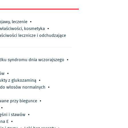
bjawy, leczenie
•
 właściwości, kosmetyka
•
aściwości lecznicze i odchudzające
dku syndromu dnia wczorajszego
•
sów
•
ukty z glukozaminą
•
do włosów normalnych
•
wane przy biegunce
•
•
ęśni i stawów
•
na E
•