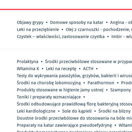
Objawy grypy
•
Domowe sposoby na katar
•
Angina - o
Leki na przeziębienie
•
Olej z czarnuszki - pochodzenie,
Czystek – właściwości, zastosowanie czystka
•
Imbir - wł
Prolaktyna
•
Środki przeciwbólowe stosowane w przypa
Witamina K
•
Leki na receptę
•
ACTH
•
Testy do wykrywania pasożytów, grzybów, bakterii i wiru
Środki na chorobę lokomocyjną
•
Parathormon
•
Prod
Produkty stosowane w higienie jamy ustnej
•
Szampony 
Toniki i preparaty wzmacniające
•
Środki odbudowujące prawidłową florę bakteryjną stoso
Leki kardiologiczne
•
Sole do kąpieli
•
Środki na blizny
Doustne środki przeciwbólowe do stosowania na bóle mi
Preparaty na katar zawierające pseudoefydrynę
•
Witami