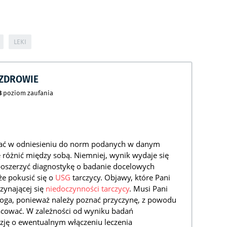
LEKI
CZDROWIE
8
poziom zaufania
wać w odniesieniu do norm podanych w danym
 różnić między sobą. Niemniej, wynik wydaje się
poszerzyć diagnostykę o badanie docelowych
kże pokusić się o
USG
tarczycy. Objawy, które Pani
zynającej się
niedoczynności tarczycy
. Musi Pani
oga, ponieważ należy poznać przyczynę, z powodu
racować. W zależności od wyniku badań
zję o ewentualnym włączeniu leczenia