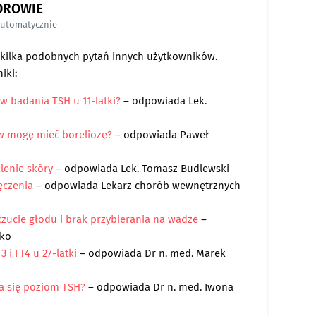
DROWIE
automatycznie
a kilka podobnych pytań innych użytkowników.
iki:
ów badania TSH u 11-latki?
– odpowiada
Lek.
w mogę mieć boreliozę?
– odpowiada
Paweł
lenie skóry
– odpowiada
Lek. Tomasz Budlewski
ęczenia
– odpowiada
Lekarz chorób wewnętrznych
czucie głodu i brak przybierania na wadze
–
łko
 i FT4 u 27-latki
– odpowiada
Dr n. med. Marek
ia się poziom TSH?
– odpowiada
Dr n. med. Iwona