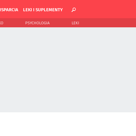
WSPARCIA
LEKI I SUPLEMENTY
KO
PSYCHOLOGIA
LEKI