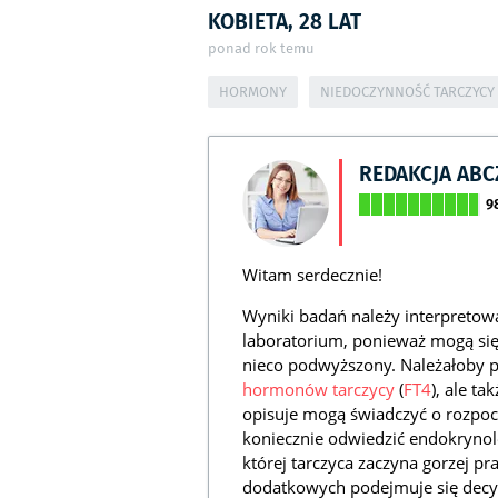
KOBIETA, 28 LAT
ponad rok temu
HORMONY
NIEDOCZYNNOŚĆ TARCZYCY
REDAKCJA AB
9
Witam serdecznie!
Wyniki badań należy interpreto
laboratorium, ponieważ mogą się
nieco podwyższony. Należałoby 
hormonów
tarczycy
(
FT4
), ale ta
opisuje mogą świadczyć o rozpoc
koniecznie odwiedzić endokrynol
której tarczyca zaczyna gorzej p
dodatkowych podejmuje się decy