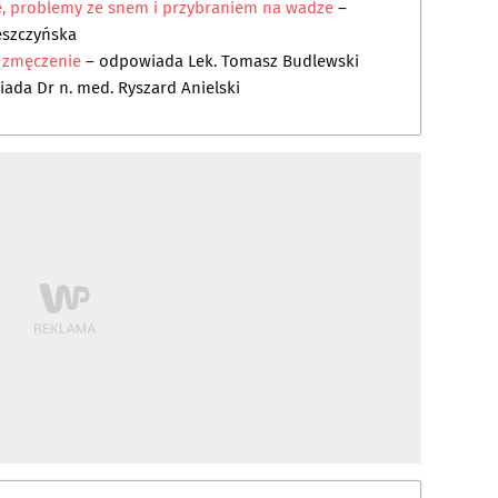
e, problemy ze snem i przybraniem na wadze
–
eszczyńska
e zmęczenie
– odpowiada
Lek. Tomasz Budlewski
iada
Dr n. med. Ryszard Anielski