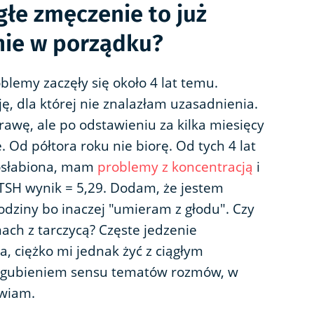
ągłe zmęczenie to już
 nie w porządku?
lemy zaczęły się około 4 lat temu.
 dla której nie znalazłam uzasadnienia.
rawę, ale po odstawieniu za kilka miesięcy
 Od półtora roku nie biorę. Od tych 4 lat
 osłabiona, mam
problemy z koncentracją
i
TSH wynik = 5,29. Dodam, że jestem
godziny bo inaczej "umieram z głodu". Czy
ach z tarczycą? Częste jedzenie
a, ciężko mi jednak żyć z ciągłym
 gubieniem sensu tematów rozmów, w
awiam.