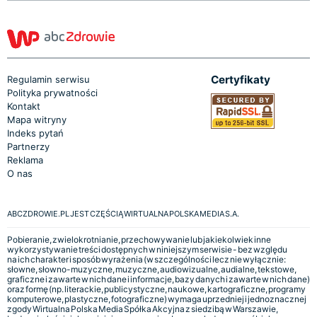
Certyfikaty
Regulamin serwisu
Polityka prywatności
Kontakt
Mapa witryny
Indeks pytań
Partnerzy
Reklama
O nas
ABCZDROWIE.PL JEST CZĘŚCIĄ WIRTUALNA POLSKA MEDIA S.A.
Pobieranie, zwielokrotnianie, przechowywanie lub jakiekolwiek inne
wykorzystywanie treści dostępnych w niniejszym serwisie - bez względu
na ich charakter i sposób wyrażenia (w szczególności lecz nie wyłącznie:
słowne, słowno-muzyczne, muzyczne, audiowizualne, audialne, tekstowe,
graficzne i zawarte w nich dane i informacje, bazy danych i zawarte w nich dane)
oraz formę (np. literackie, publicystyczne, naukowe, kartograficzne, programy
komputerowe, plastyczne, fotograficzne) wymaga uprzedniej i jednoznacznej
zgody Wirtualna Polska Media Spółka Akcyjna z siedzibą w Warszawie,