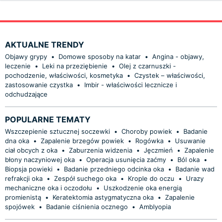
AKTUALNE TRENDY
Objawy grypy
•
Domowe sposoby na katar
•
Angina - objawy,
leczenie
•
Leki na przeziębienie
•
Olej z czarnuszki -
pochodzenie, właściwości, kosmetyka
•
Czystek – właściwości,
zastosowanie czystka
•
Imbir - właściwości lecznicze i
odchudzające
POPULARNE TEMATY
Wszczepienie sztucznej soczewki
•
Choroby powiek
•
Badanie
dna oka
•
Zapalenie brzegów powiek
•
Rogówka
•
Usuwanie
ciał obcych z oka
•
Zaburzenia widzenia
•
Jęczmień
•
Zapalenie
błony naczyniowej oka
•
Operacja usunięcia zaćmy
•
Ból oka
•
Biopsja powieki
•
Badanie przedniego odcinka oka
•
Badanie wad
refrakcji oka
•
Zespół suchego oka
•
Krople do oczu
•
Urazy
mechaniczne oka i oczodołu
•
Uszkodzenie oka energią
promienistą
•
Keratektomia astygmatyczna oka
•
Zapalenie
spojówek
•
Badanie ciśnienia ocznego
•
Amblyopia