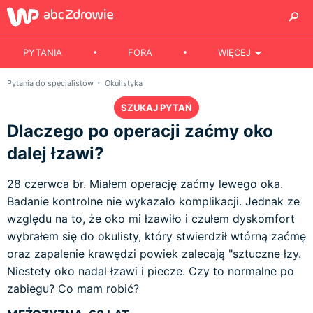
PYTANIA
FORA
WIĘCEJ
Pytania do specjalistów
Okulistyka
SZUKAJ PYTAŃ
Dlaczego po operacji zaćmy oko
dalej łzawi?
28 czerwca br. Miałem operację zaćmy lewego oka.
Badanie kontrolne nie wykazało komplikacji. Jednak ze
względu na to, że oko mi łzawiło i czułem dyskomfort
wybrałem się do okulisty, który stwierdził wtórną zaćmę
oraz zapalenie krawędzi powiek zalecają "sztuczne łzy.
Niestety oko nadal łzawi i piecze. Czy to normalne po
zabiegu? Co mam robić?