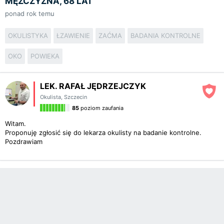
MĘŻCZYZNA, 68 LAT
ponad rok temu
OKULISTYKA
ŁZAWIENIE
ZAĆMA
BADANIA KONTROLNE
OKO
POWIEKA
LEK. RAFAŁ JĘDRZEJCZYK
Okulista
,
Szczecin
85
poziom zaufania
Witam.
Proponuję zgłosić się do lekarza okulisty na badanie kontrolne.
Pozdrawiam