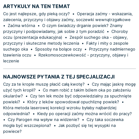
ARTYKUŁY NA TEN TEMAT
Co jest najlepsze, gdy pieką oczy?
•
Operacja zaćmy - wskazania,
zalecenia, przyczyny i objawy zaćmy, soczewki wewnątrzgałkowe
•
Zaćma wtórna
•
O czym świadczy drganie powiek? Znamy
przyczyny i podpowiadamy, jak sobie z tym poradzić
•
Choroby
oczu (prezentacja edukacyjna)
•
Zespół suchego oka - objawy,
przyczyny i skuteczne metody leczenia
•
Fakty i mity o zespole
suchego oka
•
Sposoby na bolące oczy
•
Przyczyny nadmiernego
łzawienia oczu
•
Rzekomosoczewkowość - przyczyny, objawy i
leczenie
NAJNOWSZE PYTANIA Z TEJ SPECJALIZACJI
Czy za te krople muszę płacić całą kwotę?
•
Czy mając jaskrę mogę
użyć tych kropli?
•
Co mam robić z takim bólem oka po założeniu
okularów?
•
Czy ten lek może być odpowiedzialny za spuchnięte
powieki?
•
Który z leków spowodował opuchliznę powiek?
•
Która metoda laserowej korekcji wzroku byłaby najbardziej
odpowiednia?
•
Kiedy po operacji zaćmy można wrócić do pracy?
•
Czy Parogen ma wpływ na widzenie?
•
Czy taka soczewka
mogła być wszczepiona?
•
Jak pozbyć się tej wysypki na
powiece?