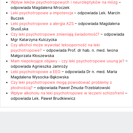
Wpływ leków psychotropowych i neuroleptyków na mózg
–
odpowiada
Magdalena Mroczek
Leki psychotropowe a impotencja
– odpowiada
Lek. Marcin
Buczek
Leki psychotropowe a alergia AZS
– odpowiada
Magdalena
StusiĹska
Czy leki psychotropowe zmieniają świadomość?
– odpowiada
Mgr Katarzyna Kulczycka
Czy alkohol może wywołać lekooporność na leki
psychotropowe?
– odpowiada
Prof. dr hab. n. med. Iwona
Małgorzata Kłoszewska
Mam niepokojące objawy - czy leki psychotropowe usuną je?
–
odpowiada
Agnieszka Jamroży
Leki psychotropowe a EEG
– odpowiada
Dr n. med. Maria
Magdalena Wysocka-Bąkowska
Czy leki psychotropowe mogą powodować problemy z
płodnością?
– odpowiada
Paweł Żmuda-Trzebiatowski
Wpływ alkoholu na leki psychotropowe w leczeni schizofrenii
–
odpowiada
Lek. Paweł Brudkiewicz