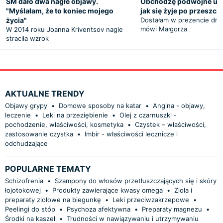
SM dało dwa nagłe objawy.
Obchodzę podwójne urod
"Myślałam, że to koniec mojego
jak się żyje po przeszcz
życia"
Dostałam w prezencie drug
mówi Małgorza
W 2014 roku Joanna Kriventsov nagle
straciła wzrok
AKTUALNE TRENDY
Objawy grypy
•
Domowe sposoby na katar
•
Angina - objawy,
leczenie
•
Leki na przeziębienie
•
Olej z czarnuszki -
pochodzenie, właściwości, kosmetyka
•
Czystek – właściwości,
zastosowanie czystka
•
Imbir - właściwości lecznicze i
odchudzające
POPULARNE TEMATY
Schizofrenia
•
Szampony do włosów przetłuszczających się i skóry
łojotokowej
•
Produkty zawierające kwasy omega
•
Zioła i
preparaty ziołowe na biegunkę
•
Leki przeciwzakrzepowe
•
Peelingi do stóp
•
Psychoza afektywna
•
Preparaty magnezu
•
Środki na kaszel
•
Trudności w nawiązywaniu i utrzymywaniu