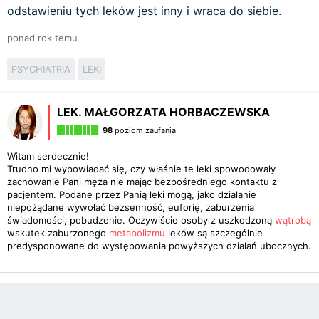
odstawieniu tych leków jest inny i wraca do siebie.
ponad rok temu
PSYCHIATRIA
LEKI
LEK. MAŁGORZATA HORBACZEWSKA
98
poziom zaufania
Witam serdecznie!
Trudno mi wypowiadać się, czy właśnie te leki spowodowały
zachowanie Pani męża nie mając bezpośredniego kontaktu z
pacjentem. Podane przez Panią leki mogą, jako działanie
niepożądane wywołać bezsenność, euforię, zaburzenia
świadomości, pobudzenie. Oczywiście osoby z uszkodzoną
wątrobą
wskutek zaburzonego
metabolizmu
leków są szczególnie
predysponowane do występowania powyższych działań ubocznych.