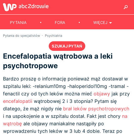
PYTANIA
FORA
WIĘCEJ
Pytania do specjalistów
Psychiatria
SZUKAJ PYTAŃ
Encefalopatia wątrobowa a leki
psychotropowe
Bardzo proszę o informację ponieważ mąż dostawał w
szpitalu leki: -relanium10mg -haloperidol10mg -tramal -
fenactil czy od tych leków można mieć
objawy
jak przy
encefalopatii
wątrobowej 2 i 3 stopnia? Pytam się
dlatego, że mąż nigdy nie
brał
leków psychotropowych
i na uspokojenie a w szpitalu dostał. Fakt jest chory
na
wątrobę
ale objawy maniakalne nastąpiły po
wprowadzeniu tych leków w 3 lub 4 dobie. Teraz po