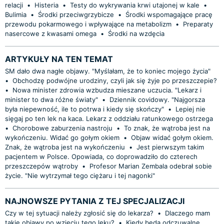
relacji
•
Histeria
•
Testy do wykrywania krwi utajonej w kale
•
Bulimia
•
Środki przeciwgrzybicze
•
Środki wspomagające pracę
przewodu pokarmowego i wpływające na metabolizm
•
Preparaty
nasercowe z kwasami omega
•
Środki na wzdęcia
ARTYKUŁY NA TEN TEMAT
SM dało dwa nagłe objawy. "Myślałam, że to koniec mojego życia"
•
Obchodzę podwójne urodziny, czyli jak się żyje po przeszczepie?
•
Nowa minister zdrowia wzbudza mieszane uczucia. "Lekarz i
minister to dwa różne światy"
•
Dziennik covidowy. "Najgorsza
była niepewność, ile to potrwa i kiedy się skończy"
•
Lepiej nie
sięgaj po ten lek na kaca. Lekarz z oddziału ratunkowego ostrzega
•
Chorobowe zaburzenia nastroju
•
To znak, że wątroba jest na
wykończeniu. Widać go gołym okiem
•
Objaw widać gołym okiem.
Znak, że wątroba jest na wykończeniu
•
Jest pierwszym takim
pacjentem w Polsce. Opowiada, co doprowadziło do czterech
przeszczepów wątroby
•
Profesor Marian Zembala odebrał sobie
życie. "Nie wytrzymał tego ciężaru i tej nagonki"
NAJNOWSZE PYTANIA Z TEJ SPECJALIZACJI
Czy w tej sytuacji należy zgłosić się do lekarza?
•
Dlaczego mam
takie objawy po wzięciu tego leku?
•
Kiedy będą odczuwalne