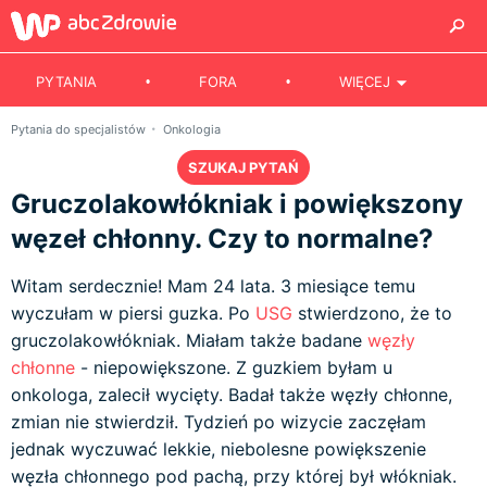
PYTANIA
FORA
WIĘCEJ
Pytania do specjalistów
Onkologia
SZUKAJ PYTAŃ
Gruczolakowłókniak i powiększony
węzeł chłonny. Czy to normalne?
Witam serdecznie! Mam 24 lata. 3 miesiące temu
wyczułam w piersi guzka. Po
USG
stwierdzono, że to
gruczolakowłókniak. Miałam także badane
węzły
chłonne
- niepowiększone. Z guzkiem byłam u
onkologa, zalecił wycięty. Badał także węzły chłonne,
zmian nie stwierdził. Tydzień po wizycie zaczęłam
jednak wyczuwać lekkie, niebolesne powiększenie
węzła chłonnego pod pachą, przy której był włókniak.