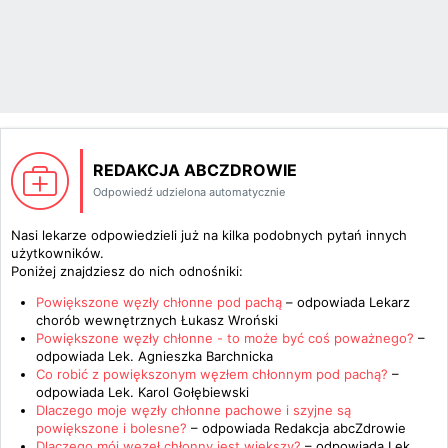
REDAKCJA ABCZDROWIE
Odpowiedź udzielona automatycznie
Nasi lekarze odpowiedzieli już na kilka podobnych pytań innych
użytkowników.
Poniżej znajdziesz do nich odnośniki:
Powiększone węzły chłonne pod pachą
– odpowiada
Lekarz
chorób wewnętrznych Łukasz Wroński
Powiększone węzły chłonne - to może być coś poważnego?
–
odpowiada
Lek. Agnieszka Barchnicka
Co robić z powiększonym węzłem chłonnym pod pachą?
–
odpowiada
Lek. Karol Gołębiewski
Dlaczego moje węzły chłonne pachowe i szyjne są
powiększone i bolesne?
– odpowiada
Redakcja abcZdrowie
Dlaczego mój węzeł chłonny jest większy?
– odpowiada
Lek.