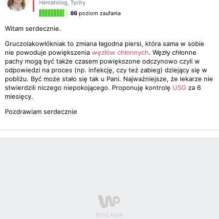
Hematolog
,
Tychy
86
poziom zaufania
Witam serdecznie.
Gruczolakowłókniak to zmiana łagodna piersi, która sama w sobie
nie powoduje powiększenia
węzłów chłonnych
. Węzły chłonne
pachy mogą być także czasem powiększone odczynowo czyli w
odpowiedzi na proces (np. infekcję, czy też zabieg) dziejący się w
pobliżu. Być może stało się tak u Pani. Najważniejsze, że lekarze nie
stwierdzili niczego niepokojącego. Proponuję kontrolę
USG
za 6
miesięcy.
Pozdrawiam serdecznie