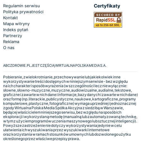
Certyfikaty
Regulamin serwisu
Polityka prywatności
Kontakt
Mapa witryny
Indeks pytań
Partnerzy
Reklama
O nas
ABCZDROWIE.PL JEST CZĘŚCIĄ WIRTUALNA POLSKA MEDIA S.A.
Pobieranie, zwielokrotnianie, przechowywanie lub jakiekolwiek inne
wykorzystywanie treści dostępnych w niniejszym serwisie - bez względu
na ich charakter i sposób wyrażenia (w szczególności lecz nie wyłącznie:
słowne, słowno-muzyczne, muzyczne, audiowizualne, audialne, tekstowe,
graficzne i zawarte w nich dane i informacje, bazy danych i zawarte w nich dane)
oraz formę (np. literackie, publicystyczne, naukowe, kartograficzne, programy
komputerowe, plastyczne, fotograficzne) wymaga uprzedniej i jednoznacznej
zgody Wirtualna Polska Media Spółka Akcyjna z siedzibą w Warszawie,
będącej właścicielem niniejszego serwisu, bez względu na sposób ich
eksploracji i wykorzystaną metodę (manualną lub zautomatyzowaną technikę,
w tym z użyciem programów uczenia maszynowego lub sztucznej inteligencji).
Powyższe zastrzeżenie nie dotyczy wykorzystywania jedynie w celu
ułatwienia ich wyszukiwania przez wyszukiwarki internetowe
oraz korzystania w ramach stosunków umownych lub dozwolonego użytku
określonego przez właściwe przepisy prawa.