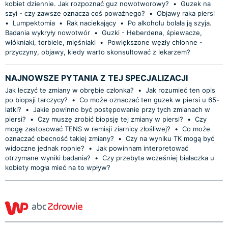
kobiet dziennie. Jak rozpoznać guz nowotworowy?
•
Guzek na
szyi - czy zawsze oznacza coś poważnego?
•
Objawy raka piersi
•
Lumpektomia
•
Rak naciekający
•
Po alkoholu bolała ją szyja.
Badania wykryły nowotwór
•
Guzki - Heberdena, śpiewacze,
włókniaki, torbiele, mięśniaki
•
Powiększone węzły chłonne -
przyczyny, objawy, kiedy warto skonsultować z lekarzem?
NAJNOWSZE PYTANIA Z TEJ SPECJALIZACJI
Jak leczyć te zmiany w obrębie członka?
•
Jak rozumieć ten opis
po biopsji tarczycy?
•
Co może oznaczać ten guzek w piersi u 65-
latki?
•
Jakie powinno być postępowanie przy tych zmianach w
piersi?
•
Czy muszę zrobić biopsję tej zmiany w piersi?
•
Czy
mogę zastosować TENS w remisji ziarnicy złośliwej?
•
Co może
oznaczać obecność takiej zmiany?
•
Czy na wyniku TK mogą być
widoczne jednak ropnie?
•
Jak powinnam interpretować
otrzymane wyniki badania?
•
Czy przebyta wcześniej białaczka u
kobiety mogła mieć na to wpływ?