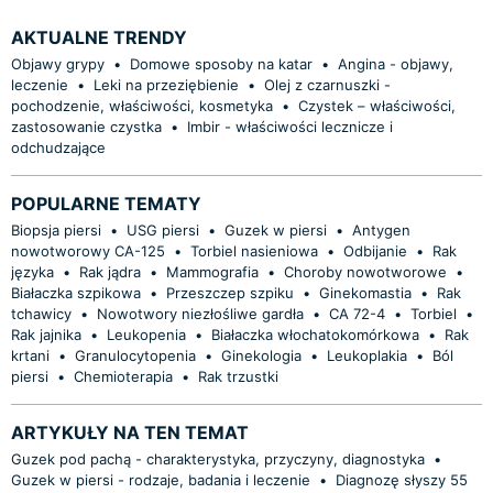
AKTUALNE TRENDY
Objawy grypy
•
Domowe sposoby na katar
•
Angina - objawy,
leczenie
•
Leki na przeziębienie
•
Olej z czarnuszki -
pochodzenie, właściwości, kosmetyka
•
Czystek – właściwości,
zastosowanie czystka
•
Imbir - właściwości lecznicze i
odchudzające
POPULARNE TEMATY
Biopsja piersi
•
USG piersi
•
Guzek w piersi
•
Antygen
nowotworowy CA-125
•
Torbiel nasieniowa
•
Odbijanie
•
Rak
języka
•
Rak jądra
•
Mammografia
•
Choroby nowotworowe
•
Białaczka szpikowa
•
Przeszczep szpiku
•
Ginekomastia
•
Rak
tchawicy
•
Nowotwory niezłośliwe gardła
•
CA 72-4
•
Torbiel
•
Rak jajnika
•
Leukopenia
•
Białaczka włochatokomórkowa
•
Rak
krtani
•
Granulocytopenia
•
Ginekologia
•
Leukoplakia
•
Ból
piersi
•
Chemioterapia
•
Rak trzustki
ARTYKUŁY NA TEN TEMAT
Guzek pod pachą - charakterystyka, przyczyny, diagnostyka
•
Guzek w piersi - rodzaje, badania i leczenie
•
Diagnozę słyszy 55