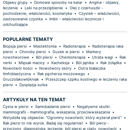
Objawy grypy
•
Domowe sposoby na katar
•
Angina - objawy,
leczenie
•
Leki na przeziębienie
•
Olej z czarnuszki -
pochodzenie, właściwości, kosmetyka
•
Czystek – właściwości,
zastosowanie czystka
•
Imbir - właściwości lecznicze i
odchudzające
POPULARNE TEMATY
Biopsja piersi
•
Mastektomia
•
Radioterapia
•
Radioterapia raka
piersi
•
Choroby piersi
•
Guzek w piersi
•
Markery
nowotworowe
•
Ból piersi
•
Chemioterapia
•
Utrata wagi
•
Rak
nerki
•
Mięsak macicy
•
Kacheksja
•
Ból jajnika
•
Rak żołądka
•
Nowotwór kości
•
Nowotwory skóry
•
Ostra białaczka
limfoblastyczna
•
Rak pęcherza moczowego
•
Gruczolakowłókniak
•
Przeszczep szpiku kostnego w leczeniu raka
piersi
•
Dysplazja sutka
ARTYKUŁY NA TEN TEMAT
Cysta w piersi
•
Samobadanie piersi
•
Negatywne skutki
mammografii - mammografia, wskazania, przeciwwskazania
•
Wstydziła się objawów. "Ogromny nowotwór, który wyżerał pierś"
•
Rak piersi to nie wyrok. Badaj się regularnie!
•
Ból piersi -
przyczyny, diagnostyka, leczenie, ból piersi w ciąży, nowotwór
•