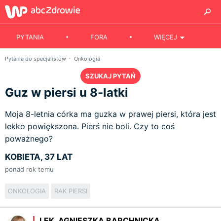
PYTANIA
FORA
WIĘCEJ
Pytania do specjalistów
Onkologia
SZUKAJ PYTAŃ
Guz w piersi u 8-latki
Moja 8-letnia córka ma guzka w prawej piersi, która jest
lekko powiększona. Pierś nie boli. Czy to coś
poważnego?
KOBIETA, 37 LAT
ponad rok temu
ONKOLOGIA
RAK PIERSI
LEK. AGNIESZKA BARCHNICKA