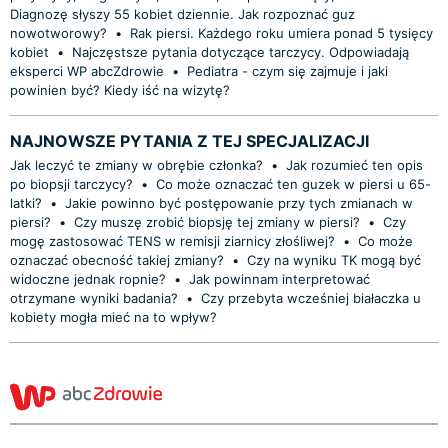
Diagnozę słyszy 55 kobiet dziennie. Jak rozpoznać guz
nowotworowy?
•
Rak piersi. Każdego roku umiera ponad 5 tysięcy
kobiet
•
Najczęstsze pytania dotyczące tarczycy. Odpowiadają
eksperci WP abcZdrowie
•
Pediatra - czym się zajmuje i jaki
powinien być? Kiedy iść na wizytę?
NAJNOWSZE PYTANIA Z TEJ SPECJALIZACJI
Jak leczyć te zmiany w obrębie członka?
•
Jak rozumieć ten opis
po biopsji tarczycy?
•
Co może oznaczać ten guzek w piersi u 65-
latki?
•
Jakie powinno być postępowanie przy tych zmianach w
piersi?
•
Czy muszę zrobić biopsję tej zmiany w piersi?
•
Czy
mogę zastosować TENS w remisji ziarnicy złośliwej?
•
Co może
oznaczać obecność takiej zmiany?
•
Czy na wyniku TK mogą być
widoczne jednak ropnie?
•
Jak powinnam interpretować
otrzymane wyniki badania?
•
Czy przebyta wcześniej białaczka u
kobiety mogła mieć na to wpływ?