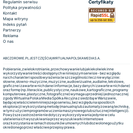
Certyfikaty
Regulamin serwisu
Polityka prywatności
Kontakt
Mapa witryny
Indeks pytań
Partnerzy
Reklama
O nas
ABCZDROWIE.PL JEST CZĘŚCIĄ WIRTUALNA POLSKA MEDIA S.A.
Pobieranie, zwielokrotnianie, przechowywanie lub jakiekolwiek inne
wykorzystywanie treści dostępnych w niniejszym serwisie - bez względu
na ich charakter i sposób wyrażenia (w szczególności lecz nie wyłącznie:
słowne, słowno-muzyczne, muzyczne, audiowizualne, audialne, tekstowe,
graficzne i zawarte w nich dane i informacje, bazy danych i zawarte w nich dane)
oraz formę (np. literackie, publicystyczne, naukowe, kartograficzne, programy
komputerowe, plastyczne, fotograficzne) wymaga uprzedniej i jednoznacznej
zgody Wirtualna Polska Media Spółka Akcyjna z siedzibą w Warszawie,
będącej właścicielem niniejszego serwisu, bez względu na sposób ich
eksploracji i wykorzystaną metodę (manualną lub zautomatyzowaną technikę,
w tym z użyciem programów uczenia maszynowego lub sztucznej inteligencji).
Powyższe zastrzeżenie nie dotyczy wykorzystywania jedynie w celu
ułatwienia ich wyszukiwania przez wyszukiwarki internetowe
oraz korzystania w ramach stosunków umownych lub dozwolonego użytku
określonego przez właściwe przepisy prawa.