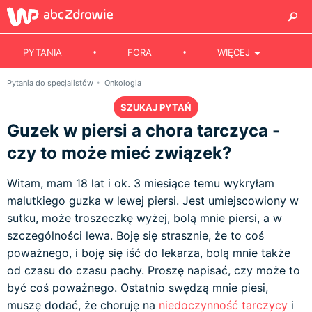
PYTANIA
FORA
WIĘCEJ
Pytania do specjalistów
Onkologia
SZUKAJ PYTAŃ
Guzek w piersi a chora tarczyca -
czy to może mieć związek?
Witam, mam 18 lat i ok. 3 miesiące temu wykryłam
malutkiego guzka w lewej piersi. Jest umiejscowiony w
sutku, może troszeczkę wyżej, bolą mnie piersi, a w
szczególności lewa. Boję się strasznie, że to coś
poważnego, i boję się iść do lekarza, bolą mnie także
od czasu do czasu pachy. Proszę napisać, czy może to
być coś poważnego. Ostatnio swędzą mnie piesi,
muszę dodać, że choruję na
niedoczynność tarczycy
i