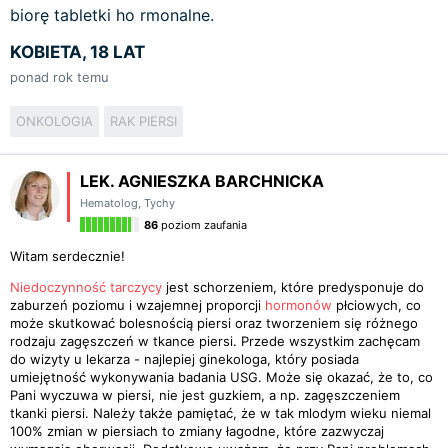
biorę tabletki ho rmonalne.
KOBIETA, 18 LAT
ponad rok temu
ONKOLOGIA
RAK PIERSI
LEK. AGNIESZKA BARCHNICKA
Hematolog
,
Tychy
86
poziom zaufania
Witam serdecznie!
Niedoczynność tarczycy
jest schorzeniem, które predysponuje do
zaburzeń poziomu i wzajemnej proporcji
hormonów
płciowych, co
może skutkować bolesnością piersi oraz tworzeniem się różnego
rodzaju zagęszczeń w tkance piersi. Przede wszystkim zachęcam
do wizyty u lekarza - najlepiej ginekologa, który posiada
umiejętność wykonywania badania USG. Może się okazać, że to, co
Pani wyczuwa w piersi, nie jest guzkiem, a np. zagęszczeniem
tkanki piersi. Należy także pamiętać, że w tak mlodym wieku niemal
100% zmian w piersiach to zmiany łagodne, które zazwyczaj