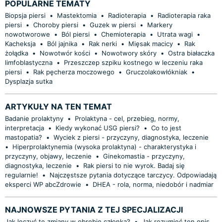
POPULARNE TEMATY
Biopsja piersi
•
Mastektomia
•
Radioterapia
•
Radioterapia raka
piersi
•
Choroby piersi
•
Guzek w piersi
•
Markery
nowotworowe
•
Ból piersi
•
Chemioterapia
•
Utrata wagi
•
Kacheksja
•
Ból jajnika
•
Rak nerki
•
Mięsak macicy
•
Rak
żołądka
•
Nowotwór kości
•
Nowotwory skóry
•
Ostra białaczka
limfoblastyczna
•
Przeszczep szpiku kostnego w leczeniu raka
piersi
•
Rak pęcherza moczowego
•
Gruczolakowłókniak
•
Dysplazja sutka
ARTYKUŁY NA TEN TEMAT
Badanie prolaktyny
•
Prolaktyna - cel, przebieg, normy,
interpretacja
•
Kiedy wykonać USG piersi?
•
Co to jest
mastopatia?
•
Wyciek z piersi - przyczyny, diagnostyka, leczenie
•
Hiperprolaktynemia (wysoka prolaktyna) - charakterystyka i
przyczyny, objawy, leczenie
•
Ginekomastia - przyczyny,
diagnostyka, leczenie
•
Rak piersi to nie wyrok. Badaj się
regularnie!
•
Najczęstsze pytania dotyczące tarczycy. Odpowiadają
eksperci WP abcZdrowie
•
DHEA - rola, norma, niedobór i nadmiar
NAJNOWSZE PYTANIA Z TEJ SPECJALIZACJI
Jak leczyć te zmiany w obrębie członka?
•
Jak rozumieć ten opis