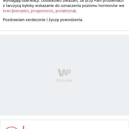
wymagają oberwacji. Dodatkowo uważam, że przy Pani problemach
z tarczycą byłoby wskazanie do oznaczenia poziomu hormonów we
krwi
(
estradiol
,
progesteron
,
prolaktyna
).
Pozdrawiam serdecznie i życzę powodzenia.