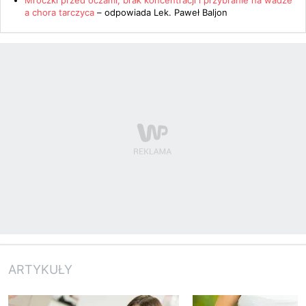
Mroczki przed oczami, brak koncentracji i przybranie na wadze
a chora tarczyca
– odpowiada
Lek. Paweł Baljon
ARTYKUŁY