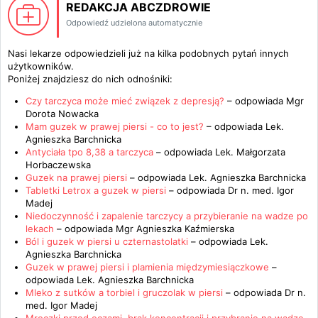
REDAKCJA ABCZDROWIE
Odpowiedź udzielona automatycznie
Nasi lekarze odpowiedzieli już na kilka podobnych pytań innych
użytkowników.
Poniżej znajdziesz do nich odnośniki:
Czy tarczyca może mieć związek z depresją?
– odpowiada
Mgr
Dorota Nowacka
Mam guzek w prawej piersi - co to jest?
– odpowiada
Lek.
Agnieszka Barchnicka
Antyciała tpo 8,38 a tarczyca
– odpowiada
Lek. Małgorzata
Horbaczewska
Guzek na prawej piersi
– odpowiada
Lek. Agnieszka Barchnicka
Tabletki Letrox a guzek w piersi
– odpowiada
Dr n. med. Igor
Madej
Niedoczynność i zapalenie tarczycy a przybieranie na wadze po
lekach
– odpowiada
Mgr Agnieszka Kaźmierska
Ból i guzek w piersi u czternastolatki
– odpowiada
Lek.
Agnieszka Barchnicka
Guzek w prawej piersi i plamienia międzymiesiączkowe
–
odpowiada
Lek. Agnieszka Barchnicka
Mleko z sutków a torbiel i gruczolak w piersi
– odpowiada
Dr n.
med. Igor Madej