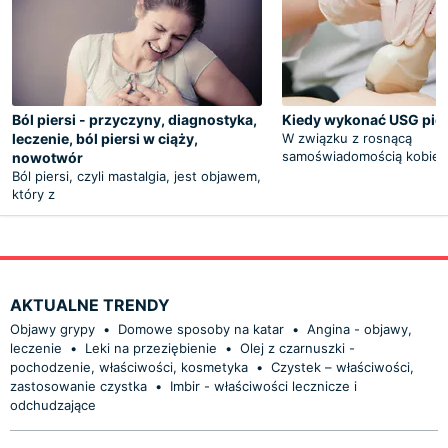
Ból piersi - przyczyny, diagnostyka,
Kiedy wykonać USG pier
leczenie, ból piersi w ciąży,
W związku z rosnącą
samoświadomością kobiet
nowotwór
Ból piersi, czyli mastalgia, jest objawem,
który z
AKTUALNE TRENDY
Objawy grypy
•
Domowe sposoby na katar
•
Angina - objawy,
leczenie
•
Leki na przeziębienie
•
Olej z czarnuszki -
pochodzenie, właściwości, kosmetyka
•
Czystek – właściwości,
zastosowanie czystka
•
Imbir - właściwości lecznicze i
odchudzające