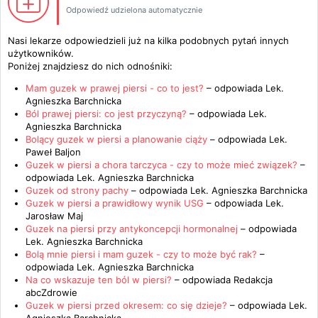
Odpowiedź udzielona automatycznie
Nasi lekarze odpowiedzieli już na kilka podobnych pytań innych
użytkowników.
Poniżej znajdziesz do nich odnośniki:
Mam guzek w prawej piersi - co to jest?
– odpowiada
Lek.
Agnieszka Barchnicka
Ból prawej piersi: co jest przyczyną?
– odpowiada
Lek.
Agnieszka Barchnicka
Bolący guzek w piersi a planowanie ciąży
– odpowiada
Lek.
Paweł Baljon
Guzek w piersi a chora tarczyca - czy to może mieć związek?
–
odpowiada
Lek. Agnieszka Barchnicka
Guzek od strony pachy
– odpowiada
Lek. Agnieszka Barchnicka
Guzek w piersi a prawidłowy wynik USG
– odpowiada
Lek.
Jarosław Maj
Guzek na piersi przy antykoncepcji hormonalnej
– odpowiada
Lek. Agnieszka Barchnicka
Bolą mnie piersi i mam guzek - czy to może być rak?
–
odpowiada
Lek. Agnieszka Barchnicka
Na co wskazuje ten ból w piersi?
– odpowiada
Redakcja
abcZdrowie
Guzek w piersi przed okresem: co się dzieje?
– odpowiada
Lek.