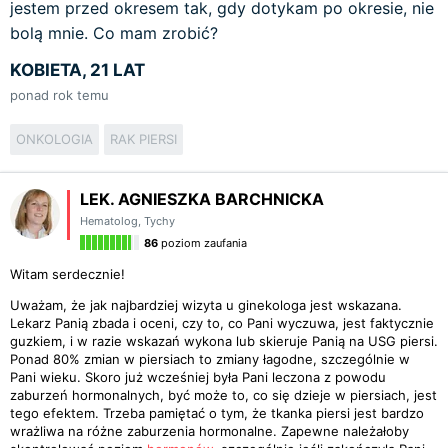
jestem przed okresem tak, gdy dotykam po okresie, nie
bolą mnie. Co mam zrobić?
KOBIETA, 21 LAT
ponad rok temu
ONKOLOGIA
RAK PIERSI
LEK. AGNIESZKA BARCHNICKA
Hematolog
,
Tychy
86
poziom zaufania
Witam serdecznie!
Uważam, że jak najbardziej wizyta u ginekologa jest wskazana.
Lekarz Panią zbada i oceni, czy to, co Pani wyczuwa, jest faktycznie
guzkiem, i w razie wskazań wykona lub skieruje Panią na USG piersi.
Ponad 80% zmian w piersiach to zmiany łagodne, szczególnie w
Pani wieku. Skoro już wcześniej była Pani leczona z powodu
zaburzeń hormonalnych, być może to, co się dzieje w piersiach, jest
tego efektem. Trzeba pamiętać o tym, że tkanka piersi jest bardzo
wrażliwa na różne zaburzenia hormonalne. Zapewne należałoby