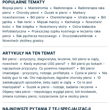
POPULARNE TEMATY
Biopsja piersi
•
Mastektomia
•
Radioterapia
•
Radioterapia raka
piersi
•
Choroby piersi
•
Guzek w piersi
•
Markery
nowotworowe
•
Ból piersi
•
Chemioterapia
•
Utrata wagi
•
Ból
jajnika
•
Rak nerki
•
Mięsak macicy
•
Kacheksja
•
Nowotwór
kości
•
Rak żołądka
•
Nowotwory skóry
•
Ostra białaczka
limfoblastyczna
•
Przeszczep szpiku kostnego w leczeniu raka
piersi
•
Rak pęcherza moczowego
•
Gruczolakowłókniak
•
Nowotwór złośliwy grasicy
ARTYKUŁY NA TEN TEMAT
Ból piersi - przyczyny, diagnostyka, leczenie, ból piersi w ciąży,
nowotwór
•
Kiedy wykonać USG piersi?
•
Ból piersi po bokach -
najczęstsze przyczyny. Co powinno niepokoić?
•
Ból piersi
(mastalgia) - przyczyny, rodzaje, profilatyka
•
Cysta w piersi
•
Nie
każdy guz to rak. Oto najczęstsze, łagodne choroby piersi
•
10
zaskakujących sposobów, żeby zajść w ciążę
•
Co to jest
mastopatia?
•
Guzek w piersi - rodzaje, badania i leczenie
•
Objawy raka piersi - niepokojący wygląd piersi, ból brodawek,
zmiana rozmiaru piersi, rozszerzenie żył w okolicy piersi
NAJNOWSZE PYTANIA Z TEJ SPECJALIZACJI