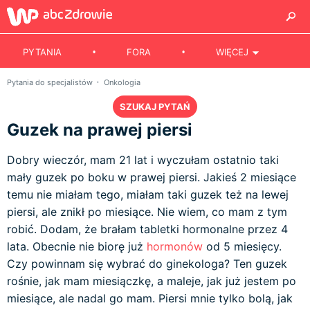
PYTANIA
FORA
WIĘCEJ
Pytania do specjalistów
Onkologia
SZUKAJ PYTAŃ
Guzek na prawej piersi
Dobry wieczór, mam 21 lat i wyczułam ostatnio taki
mały guzek po boku w prawej piersi. Jakieś 2 miesiące
temu nie miałam tego, miałam taki guzek też na lewej
piersi, ale znikł po miesiące. Nie wiem, co mam z tym
robić. Dodam, że brałam tabletki hormonalne przez 4
lata. Obecnie nie biorę już
hormonów
od 5 miesięcy.
Czy powinnam się wybrać do ginekologa? Ten guzek
rośnie, jak mam miesiączkę, a maleje, jak już jestem po
miesiące, ale nadal go mam. Piersi mnie tylko bolą, jak