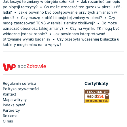
Jak leczyć te zmiany w obrębie członka?
•
Jak rozumieć ten opis
po biopsji tarczycy?
•
Co może oznaczać ten guzek w piersi u 65-
latki?
•
Jakie powinno być postępowanie przy tych zmianach w
piersi?
•
Czy muszę zrobić biopsję tej zmiany w piersi?
•
Czy
mogę zastosować TENS w remisji ziarnicy złośliwej?
•
Co może
oznaczać obecność takiej zmiany?
•
Czy na wyniku TK mogą być
widoczne jednak ropnie?
•
Jak powinnam interpretować
otrzymane wyniki badania?
•
Czy przebyta wcześniej białaczka u
kobiety mogła mieć na to wpływ?
Certyfikaty
Regulamin serwisu
Polityka prywatności
Kontakt
Mapa witryny
Indeks pytań
Partnerzy
Reklama
O nas