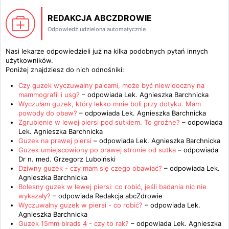
REDAKCJA ABCZDROWIE
Odpowiedź udzielona automatycznie
Nasi lekarze odpowiedzieli już na kilka podobnych pytań innych
użytkowników.
Poniżej znajdziesz do nich odnośniki:
Czy guzek wyczuwalny palcami, może być niewidoczny na
mammografii i usg?
– odpowiada
Lek. Agnieszka Barchnicka
Wyczułam guzek, który lekko mnie boli przy dotyku. Mam
powody do obaw?
– odpowiada
Lek. Agnieszka Barchnicka
Zgrubienie w lewej piersi pod sutkiem. To groźne?
– odpowiada
Lek. Agnieszka Barchnicka
Guzek na prawej piersi
– odpowiada
Lek. Agnieszka Barchnicka
Guzek umiejscowiony po prawej stronie od sutka
– odpowiada
Dr n. med. Grzegorz Luboiński
Dziwny guzek - czy mam się czego obawiać?
– odpowiada
Lek.
Agnieszka Barchnicka
Bolesny guzek w lewej piersi: co robić, jeśli badania nic nie
wykazały?
– odpowiada
Redakcja abcZdrowie
Wyczuwalny guzek w piersi - co robić?
– odpowiada
Lek.
Agnieszka Barchnicka
Guzek 15mm birads 4 - czy to rak?
– odpowiada
Lek. Agnieszka