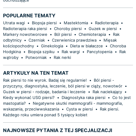
POPULARNE TEMATY
Utrata wagi
•
Biopsja piersi
•
Mastektomia
•
Radioterapia
•
Radioterapia raka piersi
•
Choroby piersi
•
Guzek w piersi
•
Markery nowotworowe
•
Ból piersi
•
Chemioterapia
•
Rak
odbytnicy
•
Czerniak
•
Czerwienica prawdziwa
•
Mięsak
kościopochodny
•
Ginekologia
•
Dieta w białaczce
•
Choroba
Hodgkina
•
Biopsja szpiku
•
Rak wargi
•
Pancytopenia
•
Rak
wątroby
•
Potworniak
•
Rak nerki
ARTYKUŁY NA TEN TEMAT
Rak piersi to nie wyrok. Badaj się regularnie!
•
Ból piersi -
przyczyny, diagnostyka, leczenie, ból piersi w ciąży, nowotwór
•
Guzek w piersi - rodzaje, badania i leczenie
•
Rak naciekający
•
Kiedy wykonać USG piersi?
•
Diagnostyka raka piersi
•
Co to jest
mastopatia?
•
Negatywne skutki mammografii - mammografia,
wskazania, przeciwwskazania
•
Cysta w piersi
•
Rak piersi.
Każdego roku umiera ponad 5 tysięcy kobiet
NAJNOWSZE PYTANIA Z TEJ SPECJALIZACJI