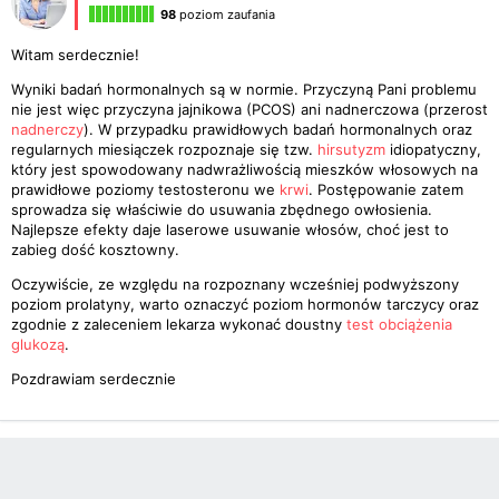
98
poziom zaufania
Witam serdecznie!
Wyniki badań hormonalnych są w normie. Przyczyną Pani problemu
nie jest więc przyczyna jajnikowa (PCOS) ani nadnerczowa (przerost
nadnerczy
). W przypadku prawidłowych badań hormonalnych oraz
regularnych miesiączek rozpoznaje się tzw.
hirsutyzm
idiopatyczny,
który jest spowodowany nadwrażliwością mieszków włosowych na
prawidłowe poziomy testosteronu we
krwi
. Postępowanie zatem
sprowadza się właściwie do usuwania zbędnego owłosienia.
Najlepsze efekty daje laserowe usuwanie włosów, choć jest to
zabieg dość kosztowny.
Oczywiście, ze względu na rozpoznany wcześniej podwyższony
poziom prolatyny, warto oznaczyć poziom hormonów tarczycy oraz
zgodnie z zaleceniem lekarza wykonać doustny
test obciążenia
glukozą
.
Pozdrawiam serdecznie