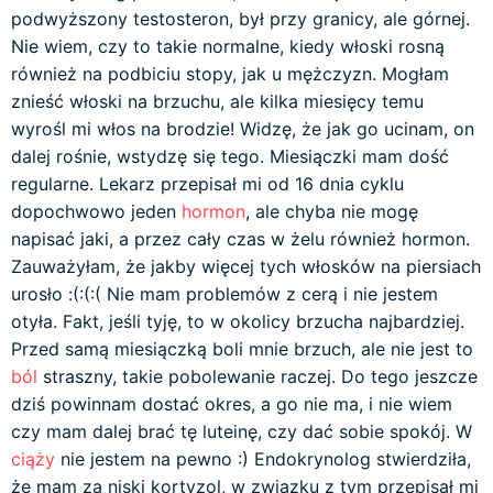
podwyższony testosteron, był przy granicy, ale górnej.
Nie wiem, czy to takie normalne, kiedy włoski rosną
również na podbiciu stopy, jak u mężczyzn. Mogłam
znieść włoski na brzuchu, ale kilka miesięcy temu
wyrośl mi włos na brodzie! Widzę, że jak go ucinam, on
dalej rośnie, wstydzę się tego. Miesiączki mam dość
regularne. Lekarz przepisał mi od 16 dnia cyklu
dopochwowo jeden
hormon
, ale chyba nie mogę
napisać jaki, a przez cały czas w żelu również hormon.
Zauważyłam, że jakby więcej tych włosków na piersiach
urosło :(:(:( Nie mam problemów z cerą i nie jestem
otyła. Fakt, jeśli tyję, to w okolicy brzucha najbardziej.
Przed samą miesiączką boli mnie brzuch, ale nie jest to
ból
straszny, takie pobolewanie raczej. Do tego jeszcze
dziś powinnam dostać okres, a go nie ma, i nie wiem
czy mam dalej brać tę luteinę, czy dać sobie spokój. W
ciąży
nie jestem na pewno :) Endokrynolog stwierdziła,
że mam za niski kortyzol, w związku z tym przepisał mi