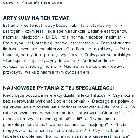
dzieci
•
Preparaty nasercowe
ARTYKUŁY NA TEN TEMAT
Estradiol - co to jest, kiedy badać i jak interpretować wyniki
•
Estrogen - czym jest i jakie spełnia funkcje. Badanie estrogenów,
nadmiar i niedobór
•
DHEA - rola, norma, niedobór i nadmiar
•
Prolaktyna - cel, przebieg, normy, interpretacja
•
Faza folikularna -
ile trwa i czym się charakteryzuje?
•
Badanie prolaktyny
•
Estriol -
badanie, normy, interpretacja wyników
•
Podwyższona prolaktyna
- funkcje, normy, przyczyny, leczenie
•
Androstendion -
wskazania, przebieg, normy
•
Nadmierne owłosienie - objawy,
przyczyny, walka z nadmiernym owłosieniem
NAJNOWSZE PYTANIA Z TEJ SPECJALIZACJI
Kiedy będą odczuwalne efekty działania leku Trittico?
•
Czy można
bez skierowania wykonać Dopller członka?
•
Dlaczego nie pojawiło
się krwawienie z odstawienia podczas stosowania Axia Conti?
•
Co
robić ze złym samopoczuciem podczas stosowania Ginoring?
•
Co
oznacza ten wynik mammografii 49-latki?
•
Czy badanie u
ginekologa będzie możliwe bez badania palpacyjnego?
•
Gdzie
mogę wykonać te badania specjalistyczne?
•
Czy przy braniu
tabletek i problemach hormonalnych zajście w ciążę jest możliwe?