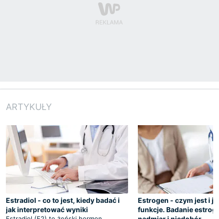
ARTYKUŁY
Estradiol - co to jest, kiedy badać i
Estrogen - czym jest i ja
jak interpretować wyniki
funkcje. Badanie estrog
Estradiol (E2) to żeński hormon
nadmiar i niedobór