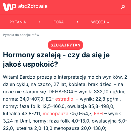
PYTANIA
FORA
WIĘCEJ
Pytania do specjalistów
SZUKAJ PYTAŃ
Hormony szaleją - czy da się je
jakoś uspokoić?
Witam! Bardzo proszę o interpretację moich wyników. 2
dzień cyklu, na czczo, 27 lat, kobieta, brak dzieci – na
razie nie staram się. DEHA-SO4 – wynik: 332,10 ug/dm,
norma: 34,0-407,0; E2-
estradiol
– wynik: 22,8 pg/ml,
normy: faza folik 12,5-166,0, owulacja 85,8-498,0,
lutealna 43,8-211,
menopauza
<5,0-54,7;
FSH
– wynik
3,24 mlU/ml, normy: faza folik 4,0-13,0, owulacyjna 5,0-
22,0, lutealna 2,0-13,0 menopauza 20,0-138,0;