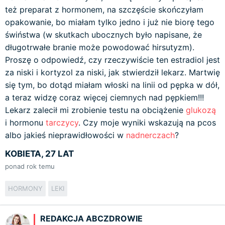
też preparat z hormonem, na szczęście skończyłam
opakowanie, bo miałam tylko jedno i już nie biorę tego
świństwa (w skutkach ubocznych było napisane, że
długotrwałe branie może powodować hirsutyzm).
Proszę o odpowiedź, czy rzeczywiście ten estradiol jest
za niski i kortyzol za niski, jak stwierdził lekarz. Martwię
się tym, bo dotąd miałam włoski na linii od pępka w dół,
a teraz widzę coraz więcej ciemnych nad pępkiem!!!
Lekarz zalecił mi zrobienie testu na obciążenie
glukozą
i hormonu
tarczycy
. Czy moje wyniki wskazują na pcos
albo jakieś nieprawidłowości w
nadnerczach
?
KOBIETA, 27 LAT
ponad rok temu
HORMONY
LEKI
REDAKCJA ABCZDROWIE