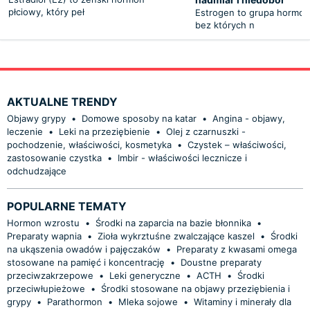
płciowy, który peł
Estrogen to grupa hormon
bez których n
AKTUALNE TRENDY
Objawy grypy
•
Domowe sposoby na katar
•
Angina - objawy,
leczenie
•
Leki na przeziębienie
•
Olej z czarnuszki -
pochodzenie, właściwości, kosmetyka
•
Czystek – właściwości,
zastosowanie czystka
•
Imbir - właściwości lecznicze i
odchudzające
POPULARNE TEMATY
Hormon wzrostu
•
Środki na zaparcia na bazie błonnika
•
Preparaty wapnia
•
Zioła wykrztuśne zwalczające kaszel
•
Środki
na ukąszenia owadów i pajęczaków
•
Preparaty z kwasami omega
stosowane na pamięć i koncentrację
•
Doustne preparaty
przeciwzakrzepowe
•
Leki generyczne
•
ACTH
•
Środki
przeciwłupieżowe
•
Środki stosowane na objawy przeziębienia i
grypy
•
Parathormon
•
Mleka sojowe
•
Witaminy i minerały dla