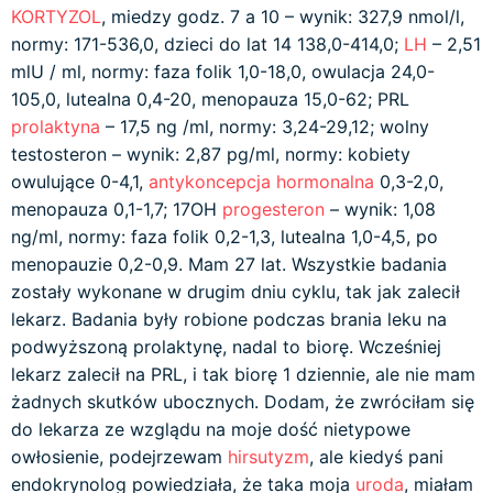
KORTYZOL
, miedzy godz. 7 a 10 – wynik: 327,9 nmol/l,
normy: 171-536,0, dzieci do lat 14 138,0-414,0;
LH
– 2,51
mlU / ml, normy: faza folik 1,0-18,0, owulacja 24,0-
105,0, lutealna 0,4-20, menopauza 15,0-62; PRL
prolaktyna
– 17,5 ng /ml, normy: 3,24-29,12; wolny
testosteron – wynik: 2,87 pg/ml, normy: kobiety
owulujące 0-4,1,
antykoncepcja hormonalna
0,3-2,0,
menopauza 0,1-1,7; 17OH
progesteron
– wynik: 1,08
ng/ml, normy: faza folik 0,2-1,3, lutealna 1,0-4,5, po
menopauzie 0,2-0,9. Mam 27 lat. Wszystkie badania
zostały wykonane w drugim dniu cyklu, tak jak zalecił
lekarz. Badania były robione podczas brania leku na
podwyższoną prolaktynę, nadal to biorę. Wcześniej
lekarz zalecił na PRL, i tak biorę 1 dziennie, ale nie mam
żadnych skutków ubocznych. Dodam, że zwróciłam się
do lekarza ze wzglądu na moje dość nietypowe
owłosienie, podejrzewam
hirsutyzm
, ale kiedyś pani
endokrynolog powiedziała, że taka moja
uroda
, miałam