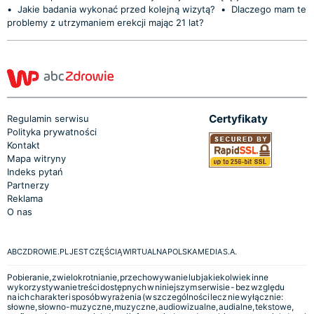
•
Jakie badania wykonać przed kolejną wizytą?
•
Dlaczego mam te
problemy z utrzymaniem erekcji mając 21 lat?
Certyfikaty
Regulamin serwisu
Polityka prywatności
Kontakt
Mapa witryny
Indeks pytań
Partnerzy
Reklama
O nas
ABCZDROWIE.PL JEST CZĘŚCIĄ WIRTUALNA POLSKA MEDIA S.A.
Pobieranie, zwielokrotnianie, przechowywanie lub jakiekolwiek inne
wykorzystywanie treści dostępnych w niniejszym serwisie - bez względu
na ich charakter i sposób wyrażenia (w szczególności lecz nie wyłącznie:
słowne, słowno-muzyczne, muzyczne, audiowizualne, audialne, tekstowe,