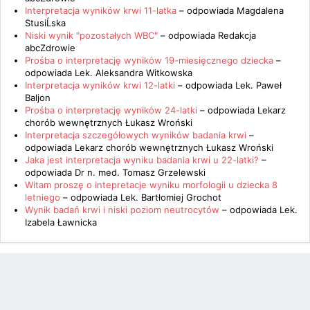
Interpretacja wyników krwi 11-latka
– odpowiada
Magdalena
StusiĹska
Niski wynik "pozostałych WBC"
– odpowiada
Redakcja
abcZdrowie
Prośba o interpretację wyników 19-miesięcznego dziecka
–
odpowiada
Lek. Aleksandra Witkowska
Interpretacja wyników krwi 12-latki
– odpowiada
Lek. Paweł
Baljon
Prośba o interpretację wyników 24-latki
– odpowiada
Lekarz
chorób wewnętrznych Łukasz Wroński
Interpretacja szczegółowych wyników badania krwi
–
odpowiada
Lekarz chorób wewnętrznych Łukasz Wroński
Jaka jest interpretacja wyniku badania krwi u 22-latki?
–
odpowiada
Dr n. med. Tomasz Grzelewski
Witam proszę o intepretacje wyniku morfologii u dziecka 8
letniego
– odpowiada
Lek. Bartłomiej Grochot
Wynik badań krwi i niski poziom neutrocytów
– odpowiada
Lek.
Izabela Ławnicka