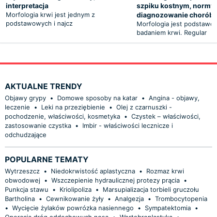
interpretacja
szpiku kostnym, normy,
Morfologia krwi jest jednym z
diagnozowanie chorób
podstawowych i najcz
Morfologia jest podstaw
badaniem krwi. Regular
AKTUALNE TRENDY
Objawy grypy
•
Domowe sposoby na katar
•
Angina - objawy,
leczenie
•
Leki na przeziębienie
•
Olej z czarnuszki -
pochodzenie, właściwości, kosmetyka
•
Czystek – właściwości,
zastosowanie czystka
•
Imbir - właściwości lecznicze i
odchudzające
POPULARNE TEMATY
Wytrzeszcz
•
Niedokrwistość aplastyczna
•
Rozmaz krwi
obwodowej
•
Wszczepienie hydraulicznej protezy prącia
•
Punkcja stawu
•
Kriolipoliza
•
Marsupializacja torbieli gruczołu
Bartholina
•
Cewnikowanie żyły
•
Analgezja
•
Trombocytopenia
•
Wycięcie żylaków powrózka nasiennego
•
Sympatektomia
•
Operacja dróg oddechowych nosa
•
Wertebroplastyka
•