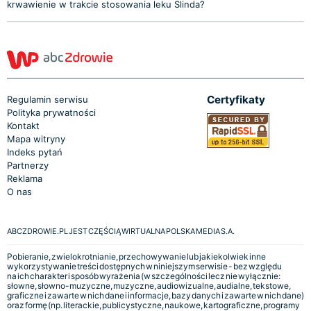
krwawienie w trakcie stosowania leku Slinda?
Certyfikaty
Regulamin serwisu
Polityka prywatności
Kontakt
Mapa witryny
Indeks pytań
Partnerzy
Reklama
O nas
ABCZDROWIE.PL JEST CZĘŚCIĄ WIRTUALNA POLSKA MEDIA S.A.
Pobieranie, zwielokrotnianie, przechowywanie lub jakiekolwiek inne
wykorzystywanie treści dostępnych w niniejszym serwisie - bez względu
na ich charakter i sposób wyrażenia (w szczególności lecz nie wyłącznie:
słowne, słowno-muzyczne, muzyczne, audiowizualne, audialne, tekstowe,
graficzne i zawarte w nich dane i informacje, bazy danych i zawarte w nich dane)
oraz formę (np. literackie, publicystyczne, naukowe, kartograficzne, programy