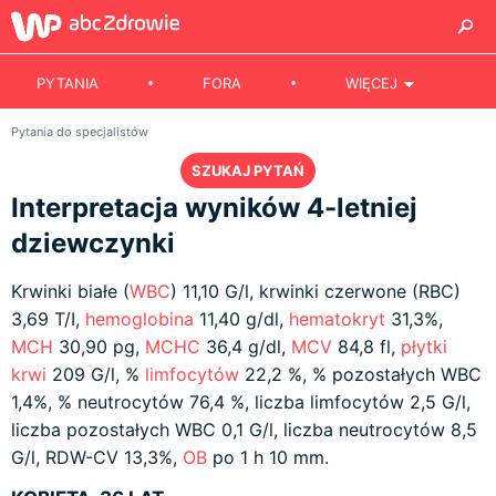
PYTANIA
FORA
WIĘCEJ
Pytania do specjalistów
SZUKAJ PYTAŃ
Interpretacja wyników 4-letniej
dziewczynki
Krwinki białe (
WBC
) 11,10 G/l, krwinki czerwone (RBC)
3,69 T/I,
hemoglobina
11,40 g/dl,
hematokryt
31,3%,
MCH
30,90 pg,
MCHC
36,4 g/dl,
MCV
84,8 fl,
płytki
krwi
209 G/l, %
limfocytów
22,2 %, % pozostałych WBC
1,4%, % neutrocytów 76,4 %, liczba limfocytów 2,5 G/l,
liczba pozostałych WBC 0,1 G/l, liczba neutrocytów 8,5
G/l, RDW-CV 13,3%,
OB
po 1 h 10 mm.