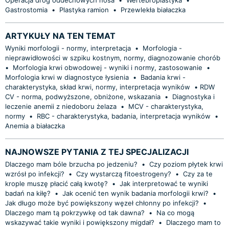
Gastrostomia
•
Plastyka ramion
•
Przewlekła białaczka
ARTYKUŁY NA TEN TEMAT
Wyniki morfologii - normy, interpretacja
•
Morfologia -
nieprawidłowości w szpiku kostnym, normy, diagnozowanie chorób
•
Morfologia krwi obwodowej - wyniki i normy, zastosowanie
•
Morfologia krwi w diagnostyce łysienia
•
Badania krwi -
charakterystyka, skład krwi, normy, interpretacja wyników
•
​RDW
CV - norma, podwyższone, obniżone, wskazania
•
Diagnostyka i
leczenie anemii z niedoboru żelaza
•
MCV - charakterystyka,
normy
•
RBC - charakterystyka, badania, interpretacja wyników
•
Anemia a białaczka
NAJNOWSZE PYTANIA Z TEJ SPECJALIZACJI
Dlaczego mam bóle brzucha po jedzeniu?
•
Czy poziom płytek krwi
wzrósł po infekcji?
•
Czy wystarczą fitoestrogeny?
•
Czy za te
krople muszę płacić całą kwotę?
•
Jak interpretować te wyniki
badań na kiłę?
•
Jak ocenić ten wynik badania morfologii krwi?
•
Jak długo może być powiększony węzeł chłonny po infekcji?
•
Dlaczego mam tą pokrzywkę od tak dawna?
•
Na co mogą
wskazywać takie wyniki i powiększony migdał?
•
Dlaczego mam to