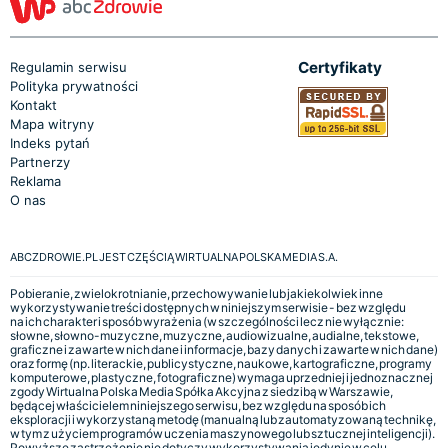
Certyfikaty
Regulamin serwisu
Polityka prywatności
Kontakt
Mapa witryny
Indeks pytań
Partnerzy
Reklama
O nas
ABCZDROWIE.PL JEST CZĘŚCIĄ WIRTUALNA POLSKA MEDIA S.A.
Pobieranie, zwielokrotnianie, przechowywanie lub jakiekolwiek inne
wykorzystywanie treści dostępnych w niniejszym serwisie - bez względu
na ich charakter i sposób wyrażenia (w szczególności lecz nie wyłącznie:
słowne, słowno-muzyczne, muzyczne, audiowizualne, audialne, tekstowe,
graficzne i zawarte w nich dane i informacje, bazy danych i zawarte w nich dane)
oraz formę (np. literackie, publicystyczne, naukowe, kartograficzne, programy
komputerowe, plastyczne, fotograficzne) wymaga uprzedniej i jednoznacznej
zgody Wirtualna Polska Media Spółka Akcyjna z siedzibą w Warszawie,
będącej właścicielem niniejszego serwisu, bez względu na sposób ich
eksploracji i wykorzystaną metodę (manualną lub zautomatyzowaną technikę,
w tym z użyciem programów uczenia maszynowego lub sztucznej inteligencji).
Powyższe zastrzeżenie nie dotyczy wykorzystywania jedynie w celu