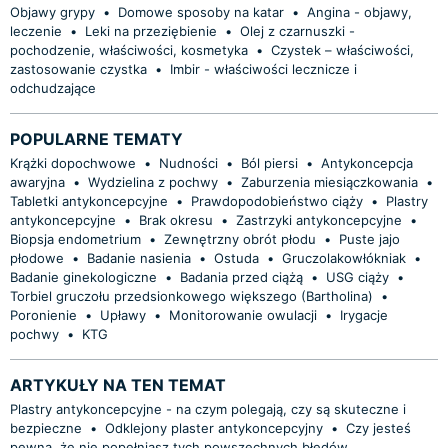
Objawy grypy
•
Domowe sposoby na katar
•
Angina - objawy,
leczenie
•
Leki na przeziębienie
•
Olej z czarnuszki -
pochodzenie, właściwości, kosmetyka
•
Czystek – właściwości,
zastosowanie czystka
•
Imbir - właściwości lecznicze i
odchudzające
POPULARNE TEMATY
Krążki dopochwowe
•
Nudności
•
Ból piersi
•
Antykoncepcja
awaryjna
•
Wydzielina z pochwy
•
Zaburzenia miesiączkowania
•
Tabletki antykoncepcyjne
•
Prawdopodobieństwo ciąży
•
Plastry
antykoncepcyjne
•
Brak okresu
•
Zastrzyki antykoncepcyjne
•
Biopsja endometrium
•
Zewnętrzny obrót płodu
•
Puste jajo
płodowe
•
Badanie nasienia
•
Ostuda
•
Gruczolakowłókniak
•
Badanie ginekologiczne
•
Badania przed ciążą
•
USG ciąży
•
Torbiel gruczołu przedsionkowego większego (Bartholina)
•
Poronienie
•
Upławy
•
Monitorowanie owulacji
•
Irygacje
pochwy
•
KTG
ARTYKUŁY NA TEN TEMAT
Plastry antykoncepcyjne - na czym polegają, czy są skuteczne i
bezpieczne
•
Odklejony plaster antykoncepcyjny
•
Czy jesteś
pewna, że nie popełniasz tych powszechnych błędów