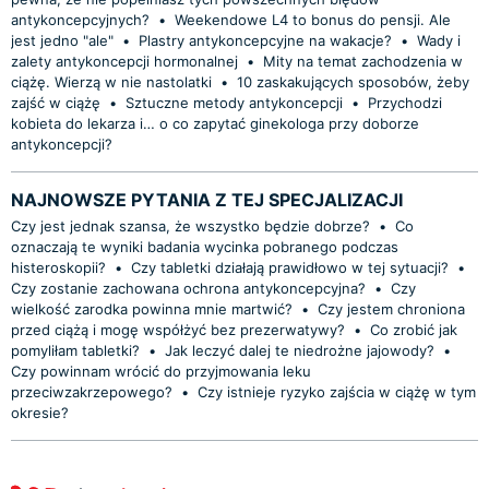
antykoncepcyjnych?
•
Weekendowe L4 to bonus do pensji. Ale
jest jedno "ale"
•
Plastry antykoncepcyjne na wakacje?
•
Wady i
zalety antykoncepcji hormonalnej
•
Mity na temat zachodzenia w
ciążę. Wierzą w nie nastolatki
•
10 zaskakujących sposobów, żeby
zajść w ciążę
•
Sztuczne metody antykoncepcji
•
Przychodzi
kobieta do lekarza i… o co zapytać ginekologa przy doborze
antykoncepcji?
NAJNOWSZE PYTANIA Z TEJ SPECJALIZACJI
Czy jest jednak szansa, że wszystko będzie dobrze?
•
Co
oznaczają te wyniki badania wycinka pobranego podczas
histeroskopii?
•
Czy tabletki działają prawidłowo w tej sytuacji?
•
Czy zostanie zachowana ochrona antykoncepcyjna?
•
Czy
wielkość zarodka powinna mnie martwić?
•
Czy jestem chroniona
przed ciążą i mogę współżyć bez prezerwatywy?
•
Co zrobić jak
pomyliłam tabletki?
•
Jak leczyć dalej te niedrożne jajowody?
•
Czy powinnam wrócić do przyjmowania leku
przeciwzakrzepowego?
•
Czy istnieje ryzyko zajścia w ciążę w tym
okresie?