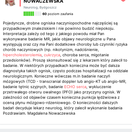
NOWACZEWSKA
Neurolog
,
Bydgoszcz
60
poziom zaufania
Pojedyncze, drobne ogniska naczyniopochodne najczęściej są
przypadkowym znaleziskiem i nie powinno budzić niepokoju.
Interpretacja zależy od tego z jakiego powodu miał Pan
wykonywane badanie MR, jakie objawy neurologiczne u Pana
występują oraz czy ma Pani dodatkowe choroby lub czynniki ryzyka
chorób naczyniowych (np. nikotynizm, nadciśnienie,
hipercholesterolemia
,
cukrzyca
, choroba serca, migotanie
przedsionków). Proszę skonsultować się z lekarzem który zalecił to
badanie. W niektórych przypadkach konieczna może być dalsza
diagnostyka takich ognisk, często podczas hospitalizacji na oddziale
neurologicznym. Konieczne wówczas m.in badanie naczyń
mózgowych (TCD - transcranial doppler lub angio-KT ub angio-MR,
badanie tętnic szyjnych, badanie
ECHO serca
, wykluczenie
przetrwałego otworu owalnego (PFO) jako przyczyny ognisk. W
zależności od objawów czasem konieczna punkcja lędżwiowa z
oceną płynu mózgowo-rdzeniowego. O konieczności dalszych
badań decyduje lekarz neurolog, który zalecił wykonanie badania
Pozdrawiam. Magdalena Nowaczewska