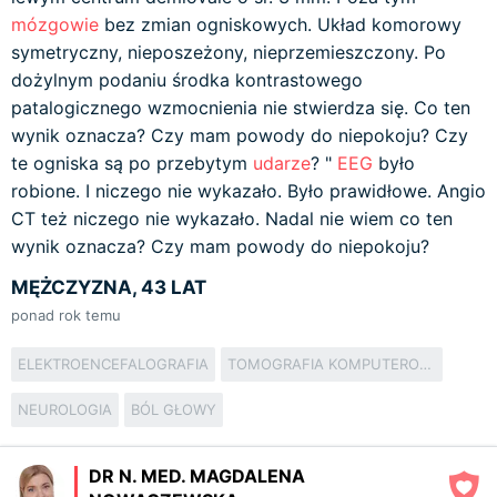
mózgowie
bez zmian ogniskowych. Układ komorowy
symetryczny, nieposzeżony, nieprzemieszczony. Po
dożylnym podaniu środka kontrastowego
patalogicznego wzmocnienia nie stwierdza się. Co ten
wynik oznacza? Czy mam powody do niepokoju? Czy
te ogniska są po przebytym
udarze
? "
EEG
było
robione. I niczego nie wykazało. Było prawidłowe. Angio
CT też niczego nie wykazało. Nadal nie wiem co ten
wynik oznacza? Czy mam powody do niepokoju?
MĘŻCZYZNA, 43 LAT
ponad rok temu
ELEKTROENCEFALOGRAFIA
TOMOGRAFIA KOMPUTEROWA
NEUROLOGIA
BÓL GŁOWY
DR N. MED. MAGDALENA