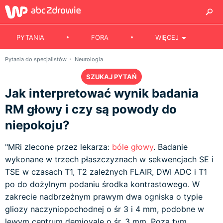
PYTANIA
FORA
WIĘCEJ
Pytania do specjalistów
Neurologia
SZUKAJ PYTAŃ
Jak interpretować wynik badania
RM głowy i czy są powody do
niepokoju?
"MRi zlecone przez lekarza:
bóle głowy
. Badanie
wykonane w trzech płaszczyznach w sekwencjach SE i
TSE w czasach T1, T2 zależnych FLAIR, DWI ADC i T1
po do dożylnym podaniu środka kontrastowego. W
zakrecie nadbrzeżnym prawym dwa ogniska o typie
gliozy naczyniopochodnej o śr 3 i 4 mm, podobne w
lewym centrum demiovale o śr. 3 mm. Poza tym