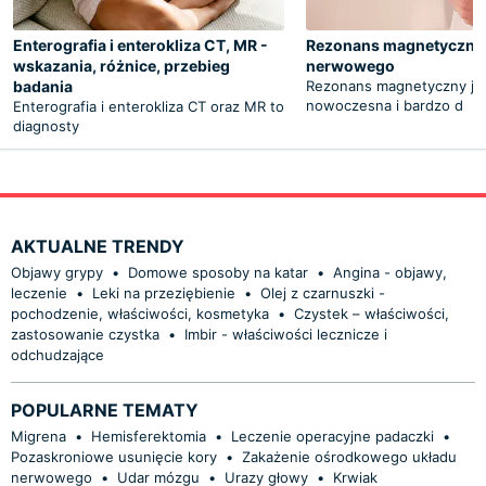
Enterografia i enterokliza CT, MR -
Rezonans magnetyczny
wskazania, różnice, przebieg
nerwowego
badania
Rezonans magnetyczny jes
nowoczesna i bardzo d
Enterografia i enterokliza CT oraz MR to
diagnosty
AKTUALNE TRENDY
Objawy grypy
•
Domowe sposoby na katar
•
Angina - objawy,
leczenie
•
Leki na przeziębienie
•
Olej z czarnuszki -
pochodzenie, właściwości, kosmetyka
•
Czystek – właściwości,
zastosowanie czystka
•
Imbir - właściwości lecznicze i
odchudzające
POPULARNE TEMATY
Migrena
•
Hemisferektomia
•
Leczenie operacyjne padaczki
•
Pozaskroniowe usunięcie kory
•
Zakażenie ośrodkowego układu
nerwowego
•
Udar mózgu
•
Urazy głowy
•
Krwiak