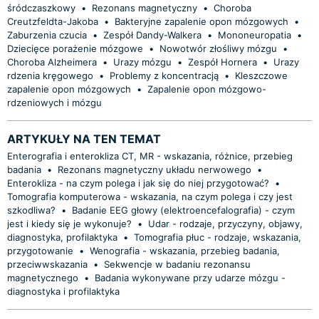
śródczaszkowy
•
Rezonans magnetyczny
•
Choroba
Creutzfeldta-Jakoba
•
Bakteryjne zapalenie opon mózgowych
•
Zaburzenia czucia
•
Zespół Dandy-Walkera
•
Mononeuropatia
•
Dziecięce porażenie mózgowe
•
Nowotwór złośliwy mózgu
•
Choroba Alzheimera
•
Urazy mózgu
•
Zespół Hornera
•
Urazy
rdzenia kręgowego
•
Problemy z koncentracją
•
Kleszczowe
zapalenie opon mózgowych
•
Zapalenie opon mózgowo-
rdzeniowych i mózgu
ARTYKUŁY NA TEN TEMAT
Enterografia i enterokliza CT, MR - wskazania, różnice, przebieg
badania
•
Rezonans magnetyczny układu nerwowego
•
Enterokliza - na czym polega i jak się do niej przygotować?
•
Tomografia komputerowa - wskazania, na czym polega i czy jest
szkodliwa?
•
Badanie EEG głowy (elektroencefalografia) - czym
jest i kiedy się je wykonuje?
•
Udar - rodzaje, przyczyny, objawy,
diagnostyka, profilaktyka
•
Tomografia płuc - rodzaje, wskazania,
przygotowanie
•
Wenografia - wskazania, przebieg badania,
przeciwwskazania
•
Sekwencje w badaniu rezonansu
magnetycznego
•
Badania wykonywane przy udarze mózgu -
diagnostyka i profilaktyka