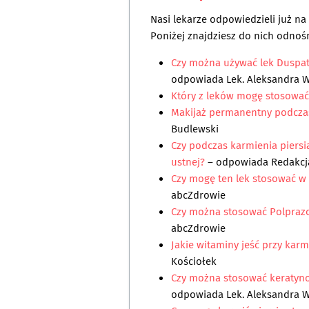
Nasi lekarze odpowiedzieli już n
Poniżej znajdziesz do nich odnośn
Czy można używać lek Duspata
odpowiada
Lek. Aleksandra 
Który z leków mogę stosować
Makijaż permanentny podczas
Budlewski
Czy podczas karmienia piers
ustnej?
– odpowiada
Redakcj
Czy mogę ten lek stosować 
abcZdrowie
Czy można stosować Polpraz
abcZdrowie
Jakie witaminy jeść przy karm
Kościołek
Czy można stosować keratyn
odpowiada
Lek. Aleksandra 