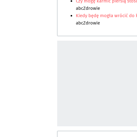
Czy mogę karmić piersią stos
abcZdrowie
Kiedy będę mogła wrócić do k
abcZdrowie