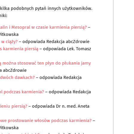
a kilka podobnych pytań innych użytkowników.
iki:
lin i Mesopral w czasie karmienia piersią?
–
Witkowska
 w ciąży?
– odpowiada
Redakcja abcZdrowie
 karmienia piersią
– odpowiada
Lek. Tomasz
ią można stosować ten płyn do płukania jamy
a abcZdrowie
w dwóch dawkach?
– odpowiada
Redakcja
ol podczas karmienia?
– odpowiada
Redakcja
ieniu piersią?
– odpowiada
Dr n. med. Aneta
owe prostowanie włosów podczas karmienia?
–
Witkowska