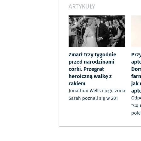
ARTYKUŁY
Zmarł trzy tygodnie
Prz
przed narodzinami
apte
córki. Przegrał
Dom
heroiczną walkę z
far
rakiem
jak
apt
Jonathon Wells i jego żona
Odpo
Sarah poznali się w 201
''Co
pole