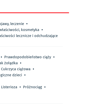
bjawy, leczenie
•
 właściwości, kosmetyka
•
aściwości lecznicze i odchudzające
•
Prawdopodobieństwo ciąży
•
ak żołądka
•
Cukrzyca ciążowa
•
giczne dzieci
•
Listerioza
•
Próżnociąg
•