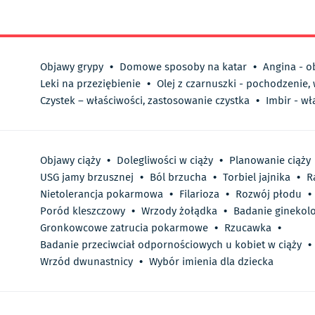
Objawy grypy
•
Domowe sposoby na katar
•
Angina - o
Leki na przeziębienie
•
Olej z czarnuszki - pochodzenie,
Czystek – właściwości, zastosowanie czystka
•
Imbir - wł
Objawy ciąży
•
Dolegliwości w ciąży
•
Planowanie ciąży
USG jamy brzusznej
•
Ból brzucha
•
Torbiel jajnika
•
R
Nietolerancja pokarmowa
•
Filarioza
•
Rozwój płodu
•
Poród kleszczowy
•
Wrzody żołądka
•
Badanie ginekolo
Gronkowcowe zatrucia pokarmowe
•
Rzucawka
•
Badanie przeciwciał odpornościowych u kobiet w ciąży
•
Wrzód dwunastnicy
•
Wybór imienia dla dziecka