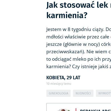
Jak stosować lek
karmienia?
Jestem w 8 tygodniu ciąży.
mdłości właściwie przez całe
jeszcze (głównie w nocy) cór
przeciwwskazań). Nie wiem cz
to odciągać mleko po ich przy
karmienia? Czy istnieje jakiś
KOBIETA, 29 LAT
10
miesięcy temu
GINEKOLOGIA
NUDNOŚCI
WYMIOT