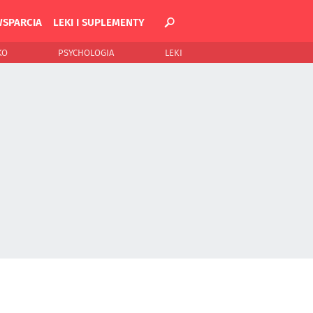
WSPARCIA
LEKI I SUPLEMENTY
KO
PSYCHOLOGIA
LEKI