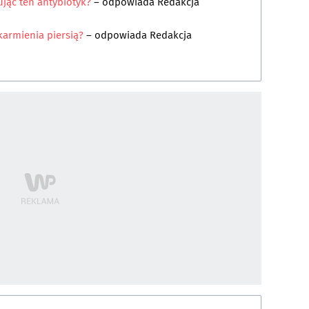
ując ten antybiotyk?
– odpowiada
Redakcja
armienia piersią?
– odpowiada
Redakcja