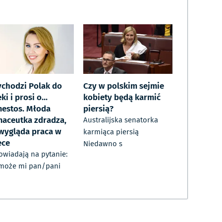
ychodzi Polak do
Czy w polskim sejmie
ki i prosi o...
kobiety będą karmić
estos. Młoda
piersią?
maceutka zdradza,
Australijska senatorka
 wygląda praca w
karmiąca piersią
ece
Niedawno s
wiadają na pytanie:
 może mi pan/pani