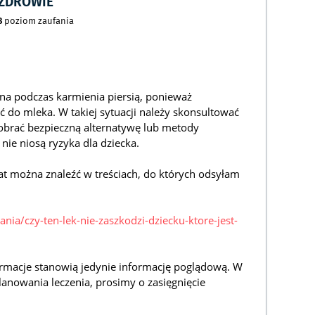
CZDROWIE
8
poziom zaufania
a podczas karmienia piersią, ponieważ
 do mleka. W takiej sytuacji należy skonsultować
dobrać bezpieczną alternatywę lub metody
 nie niosą ryzyka dla dziecka.
at można znaleźć w treściach, do których odsyłam
ania/czy-ten-lek-nie-zaszkodzi-dziecku-ktore-jest-
rmacje stanowią jedynie informację poglądową. W
lanowania leczenia, prosimy o zasięgnięcie