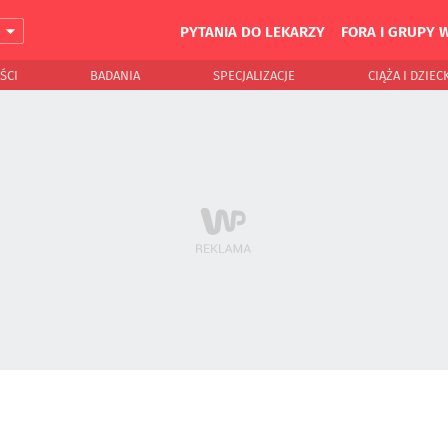
PYTANIA DO LEKARZY
FORA I GRUPY 
J
ŚCI
BADANIA
SPECJALIZACJE
CIĄŻA I DZIEC