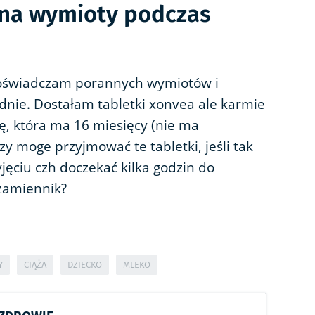
 na wymioty podczas
 Doświadczam porannych wymiotów i
 dnie. Dostałam tabletki xonvea ale karmie
kę, która ma 16 miesięcy (nie ma
y moge przyjmować te tabletki, jeśli tak
jęciu czh doczekać kilka godzin do
 zamiennik?
Y
CIĄŻA
DZIECKO
MLEKO