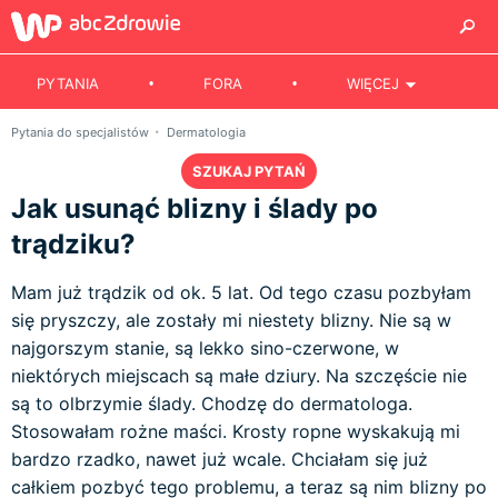
PYTANIA
FORA
WIĘCEJ
Pytania do specjalistów
Dermatologia
SZUKAJ PYTAŃ
Jak usunąć blizny i ślady po
trądziku?
Mam już trądzik od ok. 5 lat. Od tego czasu pozbyłam
się pryszczy, ale zostały mi niestety blizny. Nie są w
najgorszym stanie, są lekko sino-czerwone, w
niektórych miejscach są małe dziury. Na szczęście nie
są to olbrzymie ślady. Chodzę do dermatologa.
Stosowałam rożne maści. Krosty ropne wyskakują mi
bardzo rzadko, nawet już wcale. Chciałam się już
całkiem pozbyć tego problemu, a teraz są nim blizny po