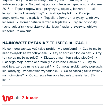
antykoncepcja
•
Najbardziej pomocni lekarze i specjaliści - styczeń
2016
•
Trądzik ropowiczy - przyczyny, objawy, leczenie
•
Jak
leczyć trądzik kosmetyczny?
•
Rodzaje trądziku
•
Kuracja
antybiotykowa na trądzik
•
Trądzik różowaty - przyczyny, objawy,
leczenie
•
Homeopatia w leczeniu trądziku
•
Trądzik pospolity
(acne vulgaris) - charakterystyka, klasyfikacja, przyczyny, objawy,
leczenie, rokowanie
NAJNOWSZE PYTANIA Z TEJ SPECJALIZACJI
Na co mogą wskazywać takie problemy z penisem?
•
Czy to może
mieć związek ze współżyciem?
•
Czy to torbiel pilonidalna?
•
Czy
ten spray może uczulać?
•
Dlaczego mam ten świąd pleców?
•
Dlaczego moje paznokcie zrobiły się kruche i łamliwe?
•
Czy to
możliwe, że ode mnie się zaraził?
•
Co mogę zrobić, żeby poprawić
ich kondycję i zahamować wypadanie?
•
Co oznaczają takie zmiany
na moim ciele?
•
Co oznacza ten opis badania znamienia u 31-
latki?