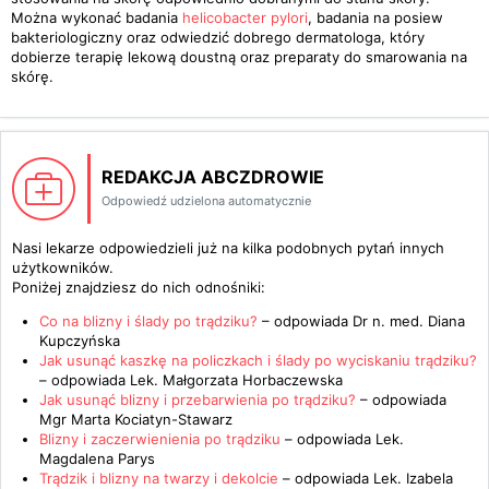
Można wykonać badania
helicobacter pylori
, badania na posiew
bakteriologiczny oraz odwiedzić dobrego dermatologa, który
dobierze terapię lekową doustną oraz preparaty do smarowania na
skórę.
REDAKCJA ABCZDROWIE
Odpowiedź udzielona automatycznie
Nasi lekarze odpowiedzieli już na kilka podobnych pytań innych
użytkowników.
Poniżej znajdziesz do nich odnośniki:
Co na blizny i ślady po trądziku?
– odpowiada
Dr n. med. Diana
Kupczyńska
Jak usunąć kaszkę na policzkach i ślady po wyciskaniu trądziku?
– odpowiada
Lek. Małgorzata Horbaczewska
Jak usunąć blizny i przebarwienia po trądziku?
– odpowiada
Mgr Marta Kociatyn-Stawarz
Blizny i zaczerwienienia po trądziku
– odpowiada
Lek.
Magdalena Parys
Trądzik i blizny na twarzy i dekolcie
– odpowiada
Lek. Izabela