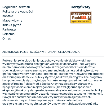
Certyfikaty
Regulamin serwisu
Polityka prywatności
Kontakt
Mapa witryny
Indeks pytań
Partnerzy
Reklama
O nas
ABCZDROWIE.PL JEST CZĘŚCIĄ WIRTUALNA POLSKA MEDIA S.A.
Pobieranie, zwielokrotnianie, przechowywanie lub jakiekolwiek inne
wykorzystywanie treści dostępnych w niniejszym serwisie - bez względu
na ich charakter i sposób wyrażenia (w szczególności lecz nie wyłącznie:
słowne, słowno-muzyczne, muzyczne, audiowizualne, audialne, tekstowe,
graficzne i zawarte w nich dane i informacje, bazy danych i zawarte w nich dane)
oraz formę (np. literackie, publicystyczne, naukowe, kartograficzne, programy
komputerowe, plastyczne, fotograficzne) wymaga uprzedniej i jednoznacznej
zgody Wirtualna Polska Media Spółka Akcyjna z siedzibą w Warszawie,
będącej właścicielem niniejszego serwisu, bez względu na sposób ich
eksploracji i wykorzystaną metodę (manualną lub zautomatyzowaną technikę,
w tym z użyciem programów uczenia maszynowego lub sztucznej inteligencji).
Powyższe zastrzeżenie nie dotyczy wykorzystywania jedynie w celu
ułatwienia ich wyszukiwania przez wyszukiwarki internetowe
oraz korzystania w ramach stosunków umownych lub dozwolonego użytku