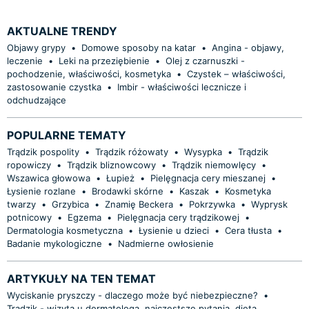
AKTUALNE TRENDY
Objawy grypy
•
Domowe sposoby na katar
•
Angina - objawy,
leczenie
•
Leki na przeziębienie
•
Olej z czarnuszki -
pochodzenie, właściwości, kosmetyka
•
Czystek – właściwości,
zastosowanie czystka
•
Imbir - właściwości lecznicze i
odchudzające
POPULARNE TEMATY
Trądzik pospolity
•
Trądzik różowaty
•
Wysypka
•
Trądzik
ropowiczy
•
Trądzik bliznowcowy
•
Trądzik niemowlęcy
•
Wszawica głowowa
•
Łupież
•
Pielęgnacja cery mieszanej
•
Łysienie rozlane
•
Brodawki skórne
•
Kaszak
•
Kosmetyka
twarzy
•
Grzybica
•
Znamię Beckera
•
Pokrzywka
•
Wyprysk
potnicowy
•
Egzema
•
Pielęgnacja cery trądzikowej
•
Dermatologia kosmetyczna
•
Łysienie u dzieci
•
Cera tłusta
•
Badanie mykologiczne
•
Nadmierne owłosienie
ARTYKUŁY NA TEN TEMAT
Wyciskanie pryszczy - dlaczego może być niebezpieczne?
•
Trądzik - wizyta u dermatologa, najczęstsze pytania, dieta,