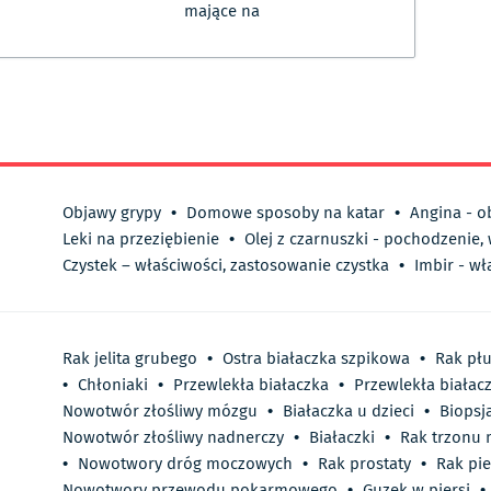
mające na
Objawy grypy
•
Domowe sposoby na katar
•
Angina - o
Leki na przeziębienie
•
Olej z czarnuszki - pochodzenie,
Czystek – właściwości, zastosowanie czystka
•
Imbir - wł
Rak jelita grubego
•
Ostra białaczka szpikowa
•
Rak pł
•
Chłoniaki
•
Przewlekła białaczka
•
Przewlekła białac
Nowotwór złośliwy mózgu
•
Białaczka u dzieci
•
Biopsj
Nowotwór złośliwy nadnerczy
•
Białaczki
•
Rak trzonu 
•
Nowotwory dróg moczowych
•
Rak prostaty
•
Rak pie
Nowotwory przewodu pokarmowego
•
Guzek w piersi
•