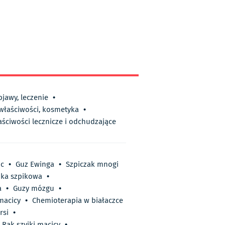
bjawy, leczenie
•
 właściwości, kosmetyka
•
aściwości lecznicze i odchudzające
uc
•
Guz Ewinga
•
Szpiczak mnogi
zka szpikowa
•
a
•
Guzy mózgu
•
macicy
•
Chemioterapia w białaczce
rsi
•
Rak szyjki macicy
•