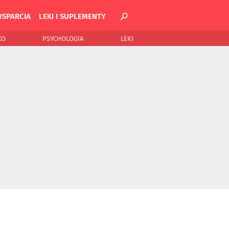
WSPARCIA
LEKI I SUPLEMENTY
KO
PSYCHOLOGIA
LEKI