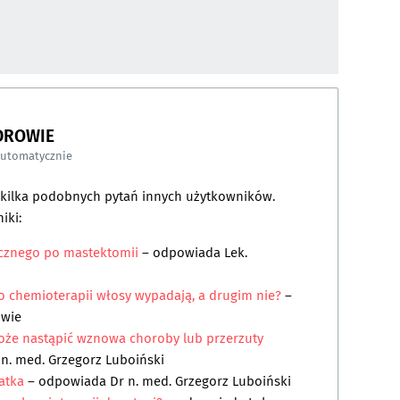
DROWIE
automatycznie
a kilka podobnych pytań innych użytkowników.
iki:
icznego po mastektomii
– odpowiada
Lek.
 chemioterapii włosy wypadają, a drugim nie?
–
owie
oże nastąpić wznowa choroby lub przerzuty
 n. med. Grzegorz Luboiński
atka
– odpowiada
Dr n. med. Grzegorz Luboiński