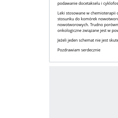
podawanie docetakselu i cyklofosf
Leki stosowane w chemioterapii c
stosunku do komórek nowotworo
nowotworowych. Trudno porównyw
onkologiczne związane jest w pow
Jeżeli jeden schemat nie jest skut
Pozdrawiam serdecznie