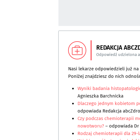
REDAKCJA ABCZ
Odpowiedź udzielona 
Nasi lekarze odpowiedzieli już n
Poniżej znajdziesz do nich odnośn
Wyniki badania histopatolog
Agnieszka Barchnicka
Dlaczego jednym kobietom po
odpowiada
Redakcja abcZdr
Czy podczas chemioterapii m
nowotworu?
– odpowiada
Dr
Rodzaj chemioterapii dla 29-l