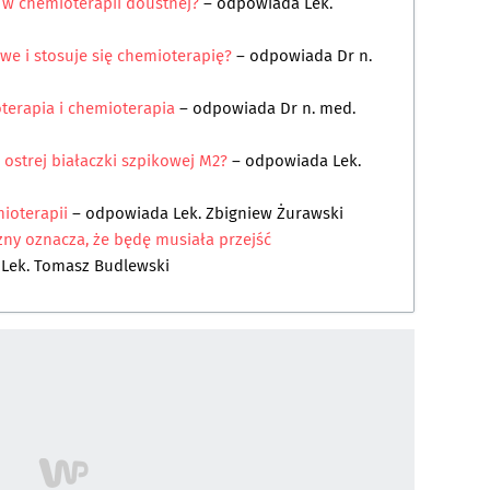
i w chemioterapii doustnej?
– odpowiada
Lek.
we i stosuje się chemioterapię?
– odpowiada
Dr n.
oterapia i chemioterapia
– odpowiada
Dr n. med.
 ostrej białaczki szpikowej M2?
– odpowiada
Lek.
ioterapii
– odpowiada
Lek. Zbigniew Żurawski
zny oznacza, że będę musiała przejść
a
Lek. Tomasz Budlewski