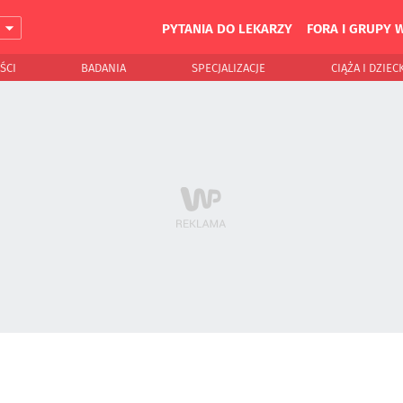
PYTANIA DO LEKARZY
FORA I GRUPY 
J
ŚCI
BADANIA
SPECJALIZACJE
CIĄŻA I DZIEC