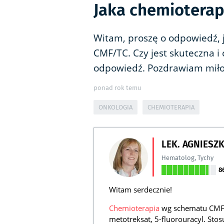
Jaka chemioterap
Witam, proszę o odpowiedź, 
CMF/TC. Czy jest skuteczna i
odpowiedź. Pozdrawiam miło
ponad rok temu
ONKOLOGIA
CHEMIOTERAPIA
LEK. AGNIESZ
Hematolog
,
Tychy
8
Witam serdecznie!
Chemioterapia
wg schematu CMF 
metotreksat, 5-fluorouracyl. Stos