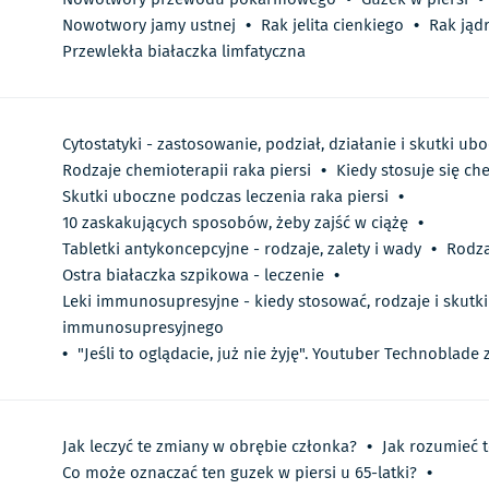
Nowotwory jamy ustnej
•
Rak jelita cienkiego
•
Rak jąd
Przewlekła białaczka limfatyczna
Cytostatyki - zastosowanie, podział, działanie i skutki ub
Rodzaje chemioterapii raka piersi
•
Kiedy stosuje się ch
Skutki uboczne podczas leczenia raka piersi
•
10 zaskakujących sposobów, żeby zajść w ciążę
•
Tabletki antykoncepcyjne - rodzaje, zalety i wady
•
Rodza
Ostra białaczka szpikowa - leczenie
•
Leki immunosupresyjne - kiedy stosować, rodzaje i skutk
immunosupresyjnego
•
"Jeśli to oglądacie, już nie żyję". Youtuber Technoblade
Jak leczyć te zmiany w obrębie członka?
•
Jak rozumieć t
Co może oznaczać ten guzek w piersi u 65-latki?
•