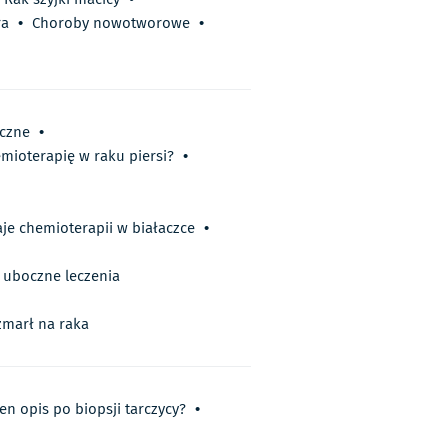
ra
•
Choroby nowotworowe
•
oczne
•
emioterapię w raku piersi?
•
je chemioterapii w białaczce
•
i uboczne leczenia
 zmarł na raka
en opis po biopsji tarczycy?
•