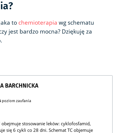
ia?
jaka to
chemioterapia
wg schematu
 czy jest bardzo mocna? Dziękuję za
.
KA BARCHNICKA
6
poziom zaufania
obejmuje stosowanie leków: cyklofosfamid,
uje się 6 cykli co 28 dni. Schemat TC objemuje