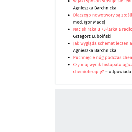
W jaki sposób stosuje się lek
Agnieszka Barchnicka
Dlaczego nowotwory są złośli
med. Igor Madej
Naciek raka u 73-larka a radi
Grzegorz Luboiński
Jak wygląda schemat leczenia
Agnieszka Barchnicka
Puchnięcie nóg podczas chem
Czy mój wynik histopatologic
chemioterapię?
– odpowiad