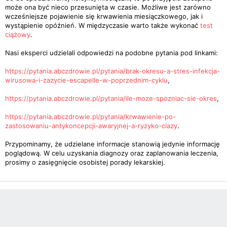
może ona być nieco przesunięta w czasie. Możliwe jest zarówno
wcześniejsze pojawienie się krwawienia miesiączkowego, jak i
wystąpienie opóźnień. W międzyczasie warto także wykonać
test
ciążowy
.
Nasi eksperci udzielali odpowiedzi na podobne pytania pod linkami:
https://pytania.abczdrowie.pl/pytania/brak-okresu-a-stres-infekcja-
wirusowa-i-zazycie-escapelle-w-poprzednim-cyklu
,
https://pytania.abczdrowie.pl/pytania/ile-moze-spozniac-sie-okres
,
https://pytania.abczdrowie.pl/pytania/krwawienie-po-
zastosowaniu-antykoncepcji-awaryjnej-a-ryzyko-ciazy
.
Przypominamy, że udzielane informacje stanowią jedynie informację
poglądową. W celu uzyskania diagnozy oraz zaplanowania leczenia,
prosimy o zasięgnięcie osobistej porady lekarskiej.