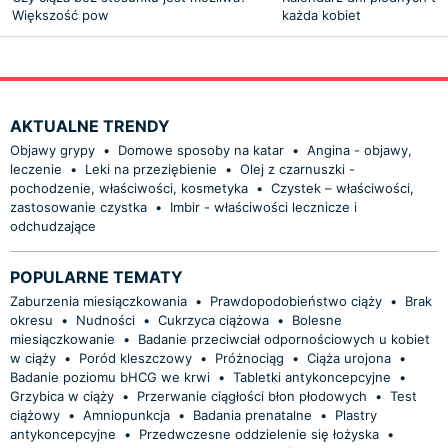
Większość pow
każda kobiet
AKTUALNE TRENDY
Objawy grypy
•
Domowe sposoby na katar
•
Angina - objawy,
leczenie
•
Leki na przeziębienie
•
Olej z czarnuszki -
pochodzenie, właściwości, kosmetyka
•
Czystek – właściwości,
zastosowanie czystka
•
Imbir - właściwości lecznicze i
odchudzające
POPULARNE TEMATY
Zaburzenia miesiączkowania
•
Prawdopodobieństwo ciąży
•
Brak
okresu
•
Nudności
•
Cukrzyca ciążowa
•
Bolesne
miesiączkowanie
•
Badanie przeciwciał odpornościowych u kobiet
w ciąży
•
Poród kleszczowy
•
Próżnociąg
•
Ciąża urojona
•
Badanie poziomu bHCG we krwi
•
Tabletki antykoncepcyjne
•
Grzybica w ciąży
•
Przerwanie ciągłości błon płodowych
•
Test
ciążowy
•
Amniopunkcja
•
Badania prenatalne
•
Plastry
antykoncepcyjne
•
Przedwczesne oddzielenie się łożyska
•