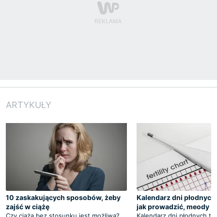
ARTYKUŁY
10 zaskakujących sposobów, żeby
Kalendarz dni płodnych -
zajść w ciążę
jak prowadzić, meody
Czy ciąża bez stosunku jest możliwa?
Kalendarz dni płodnych to