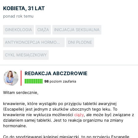
KOBIETA, 31 LAT
ponad rok temu
GINEKOLOGIA
CIĄŻA
INICJACJA SEKSUALNA
ANTYKONCEPCJA HORMONALNA
DNI PŁODNE
CYKL MIESIĄCZKOWY
REDAKCJA ABCZDROWIE
98
poziom zaufania
Witam serdecznie,
krwawienie, które wystąpiło po przyjęciu tabletki awaryjnej
(Escapelle) jest jednym z skutków ubocznych tego leku. To
krwawienie nie wyklucza możliwości
ciąży
, ale może być związane z
działaniem samej tabletki. Jest to reakcja organizmu na zmiany
hormonalne.
Co do spodziewanej kolejnej miesiączki, to po przyjęciu Escapelle