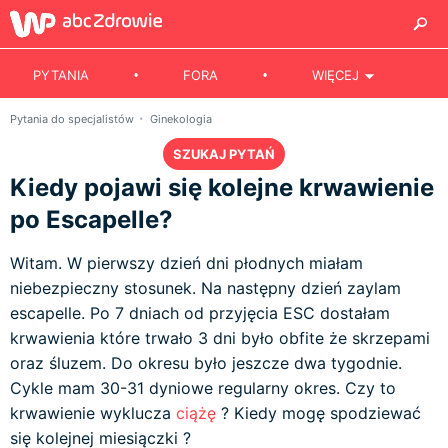
PYTANIA
FORA
WIĘCEJ
Pytania do specjalistów
Ginekologia
SZUKAJ PYTAŃ
Kiedy pojawi się kolejne krwawienie
po Escapelle?
Witam. W pierwszy dzień dni płodnych miałam
niebezpieczny stosunek. Na następny dzień zaylam
escapelle. Po 7 dniach od przyjęcia ESC dostałam
krwawienia które trwało 3 dni było obfite że skrzepami
oraz śluzem. Do okresu było jeszcze dwa tygodnie.
Cykle mam 30-31 dyniowe regularny okres. Czy to
krwawienie wyklucza
ciążę
? Kiedy mogę spodziewać
się kolejnej miesiączki ?