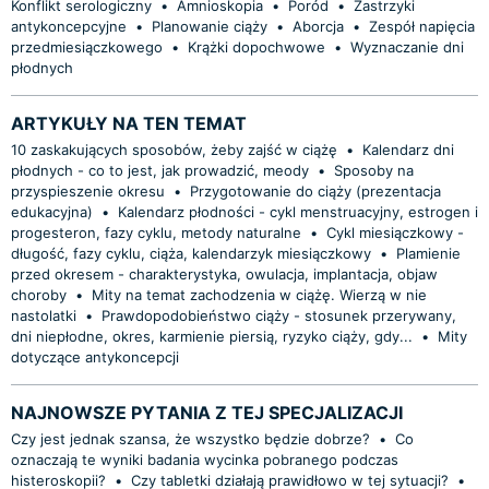
Konflikt serologiczny
•
Amnioskopia
•
Poród
•
Zastrzyki
antykoncepcyjne
•
Planowanie ciąży
•
Aborcja
•
Zespół napięcia
przedmiesiączkowego
•
Krążki dopochwowe
•
Wyznaczanie dni
płodnych
ARTYKUŁY NA TEN TEMAT
10 zaskakujących sposobów, żeby zajść w ciążę
•
Kalendarz dni
płodnych - co to jest, jak prowadzić, meody
•
Sposoby na
przyspieszenie okresu
•
Przygotowanie do ciąży (prezentacja
edukacyjna)
•
Kalendarz płodności - cykl menstruacyjny, estrogen i
progesteron, fazy cyklu, metody naturalne
•
Cykl miesiączkowy -
długość, fazy cyklu, ciąża, kalendarzyk miesiączkowy
•
Plamienie
przed okresem - charakterystyka, owulacja, implantacja, objaw
choroby
•
Mity na temat zachodzenia w ciążę. Wierzą w nie
nastolatki
•
Prawdopodobieństwo ciąży - stosunek przerywany,
dni niepłodne, okres, karmienie piersią, ryzyko ciąży, gdy...
•
Mity
dotyczące antykoncepcji
NAJNOWSZE PYTANIA Z TEJ SPECJALIZACJI
Czy jest jednak szansa, że wszystko będzie dobrze?
•
Co
oznaczają te wyniki badania wycinka pobranego podczas
histeroskopii?
•
Czy tabletki działają prawidłowo w tej sytuacji?
•