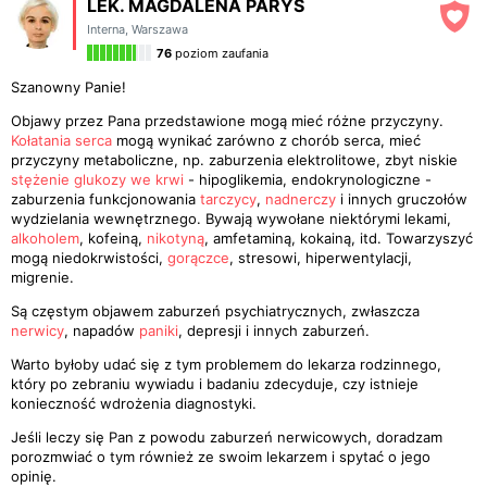
LEK. MAGDALENA PARYS
Interna
,
Warszawa
76
poziom zaufania
Szanowny Panie!
Objawy przez Pana przedstawione mogą mieć różne przyczyny.
Kołatania serca
mogą wynikać zarówno z chorób serca, mieć
przyczyny metaboliczne, np. zaburzenia elektrolitowe, zbyt niskie
stężenie glukozy we krwi
- hipoglikemia, endokrynologiczne -
zaburzenia funkcjonowania
tarczycy
,
nadnerczy
i innych gruczołów
wydzielania wewnętrznego. Bywają wywołane niektórymi lekami,
alkoholem
, kofeiną,
nikotyną
, amfetaminą, kokainą, itd. Towarzyszyć
mogą niedokrwistości,
gorączce
, stresowi, hiperwentylacji,
migrenie.
Są częstym objawem zaburzeń psychiatrycznych, zwłaszcza
nerwicy
, napadów
paniki
, depresji i innych zaburzeń.
Warto byłoby udać się z tym problemem do lekarza rodzinnego,
który po zebraniu wywiadu i badaniu zdecyduje, czy istnieje
konieczność wdrożenia diagnostyki.
Jeśli leczy się Pan z powodu zaburzeń nerwicowych, doradzam
porozmwiać o tym również ze swoim lekarzem i spytać o jego
opinię.