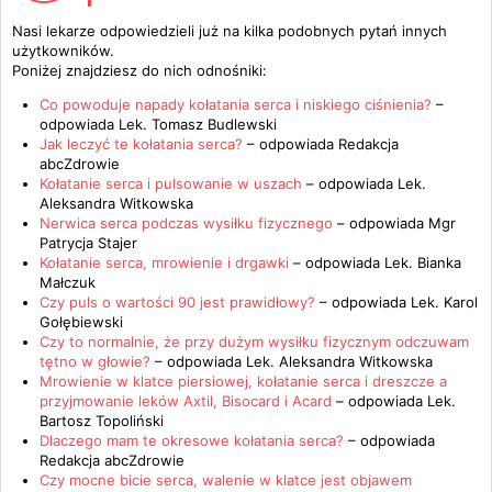
Nasi lekarze odpowiedzieli już na kilka podobnych pytań innych
użytkowników.
Poniżej znajdziesz do nich odnośniki:
Co powoduje napady kołatania serca i niskiego ciśnienia?
–
odpowiada
Lek. Tomasz Budlewski
Jak leczyć te kołatania serca?
– odpowiada
Redakcja
abcZdrowie
Kołatanie serca i pulsowanie w uszach
– odpowiada
Lek.
Aleksandra Witkowska
Nerwica serca podczas wysiłku fizycznego
– odpowiada
Mgr
Patrycja Stajer
Kołatanie serca, mrowienie i drgawki
– odpowiada
Lek. Bianka
Małczuk
Czy puls o wartości 90 jest prawidłowy?
– odpowiada
Lek. Karol
Gołębiewski
Czy to normalnie, że przy dużym wysiłku fizycznym odczuwam
tętno w głowie?
– odpowiada
Lek. Aleksandra Witkowska
Mrowienie w klatce piersiowej, kołatanie serca i dreszcze a
przyjmowanie leków Axtil, Bisocard i Acard
– odpowiada
Lek.
Bartosz Topoliński
Dlaczego mam te okresowe kołatania serca?
– odpowiada
Redakcja abcZdrowie
Czy mocne bicie serca, walenie w klatce jest objawem