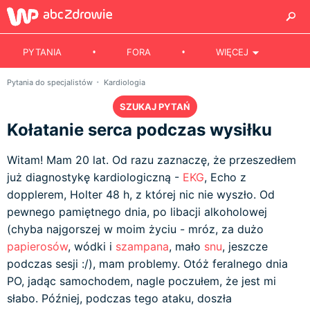
PYTANIA
FORA
WIĘCEJ
Pytania do specjalistów
Kardiologia
SZUKAJ PYTAŃ
Kołatanie serca podczas wysiłku
Witam! Mam 20 lat. Od razu zaznaczę, że przeszedłem
już diagnostykę kardiologiczną -
EKG
, Echo z
dopplerem, Holter 48 h, z której nic nie wyszło. Od
pewnego pamiętnego dnia, po libacji alkoholowej
(chyba najgorszej w moim życiu - mróz, za dużo
papierosów
, wódki i
szampana
, mało
snu
, jeszcze
podczas sesji :/), mam problemy. Otóż feralnego dnia
PO, jadąc samochodem, nagle poczułem, że jest mi
słabo. Później, podczas tego ataku, doszła