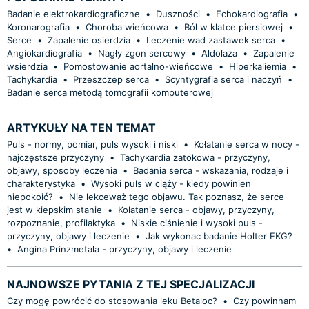
Badanie elektrokardiograficzne
•
Duszności
•
Echokardiografia
•
Koronarografia
•
Choroba wieńcowa
•
Ból w klatce piersiowej
•
Serce
•
Zapalenie osierdzia
•
Leczenie wad zastawek serca
•
Angiokardiografia
•
Nagły zgon sercowy
•
Aldolaza
•
Zapalenie
wsierdzia
•
Pomostowanie aortalno-wieńcowe
•
Hiperkaliemia
•
Tachykardia
•
Przeszczep serca
•
Scyntygrafia serca i naczyń
•
Badanie serca metodą tomografii komputerowej
ARTYKUŁY NA TEN TEMAT
Puls - normy, pomiar, puls wysoki i niski
•
Kołatanie serca w nocy -
najczęstsze przyczyny
•
Tachykardia zatokowa - przyczyny,
objawy, sposoby leczenia
•
Badania serca - wskazania, rodzaje i
charakterystyka
•
Wysoki puls w ciąży - kiedy powinien
niepokoić?
•
Nie lekceważ tego objawu. Tak poznasz, że serce
jest w kiepskim stanie
•
Kołatanie serca - objawy, przyczyny,
rozpoznanie, profilaktyka
•
Niskie ciśnienie i wysoki puls -
przyczyny, objawy i leczenie
•
Jak wykonac badanie Holter EKG?
•
Angina Prinzmetala - przyczyny, objawy i leczenie
NAJNOWSZE PYTANIA Z TEJ SPECJALIZACJI
Czy mogę powrócić do stosowania leku Betaloc?
•
Czy powinnam