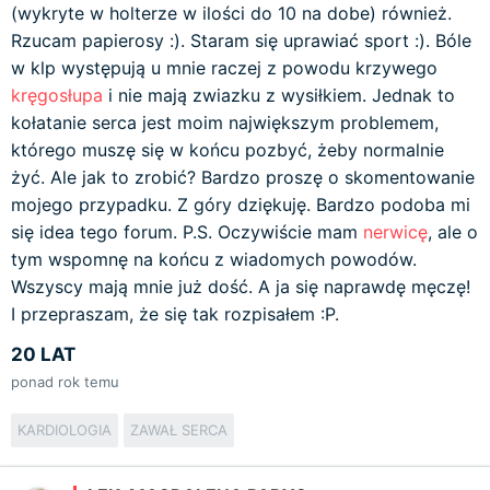
(wykryte w holterze w ilości do 10 na dobe) również.
Rzucam papierosy :). Staram się uprawiać sport :). Bóle
w klp występują u mnie raczej z powodu krzywego
kręgosłupa
i nie mają zwiazku z wysiłkiem. Jednak to
kołatanie serca jest moim największym problemem,
którego muszę się w końcu pozbyć, żeby normalnie
żyć. Ale jak to zrobić? Bardzo proszę o skomentowanie
mojego przypadku. Z góry dziękuję. Bardzo podoba mi
się idea tego forum. P.S. Oczywiście mam
nerwicę
, ale o
tym wspomnę na końcu z wiadomych powodów.
Wszyscy mają mnie już dość. A ja się naprawdę męczę!
I przepraszam, że się tak rozpisałem :P.
20 LAT
ponad rok temu
KARDIOLOGIA
ZAWAŁ SERCA