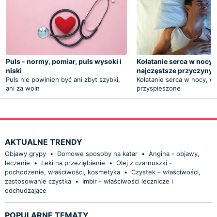
Puls - normy, pomiar, puls wysoki i
Kołatanie serca w nocy 
niski
najczęstsze przyczyny
Puls nie powinien być ani zbyt szybki,
Kołatanie serca w nocy, cz
ani za woln
przyspieszone
AKTUALNE TRENDY
Objawy grypy
•
Domowe sposoby na katar
•
Angina - objawy,
leczenie
•
Leki na przeziębienie
•
Olej z czarnuszki -
pochodzenie, właściwości, kosmetyka
•
Czystek – właściwości,
zastosowanie czystka
•
Imbir - właściwości lecznicze i
odchudzające
POPULARNE TEMATY