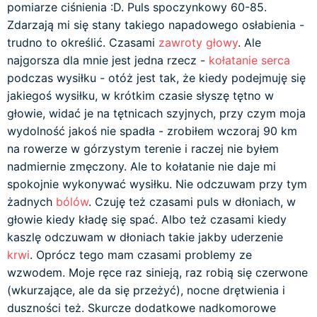
pomiarze ciśnienia :D. Puls spoczynkowy 60-85.
Zdarzają mi się stany takiego napadowego osłabienia -
trudno to określić. Czasami
zawroty głowy
. Ale
najgorsza dla mnie jest jedna rzecz -
kołatanie serca
podczas wysiłku - otóż jest tak, że kiedy podejmuję się
jakiegoś wysiłku, w krótkim czasie słyszę tętno w
głowie, widać je na tętnicach szyjnych, przy czym moja
wydolność jakoś nie spadła - zrobiłem wczoraj 90 km
na rowerze w górzystym terenie i raczej nie byłem
nadmiernie zmęczony. Ale to kołatanie nie daje mi
spokojnie wykonywać wysiłku. Nie odczuwam przy tym
żadnych
bólów
. Czuję też czasami puls w dłoniach, w
głowie kiedy kładę się spać. Albo też czasami kiedy
kaszlę odczuwam w dłoniach takie jakby uderzenie
krwi
. Oprócz tego mam czasami problemy ze
wzwodem. Moje ręce raz sinieją, raz robią się czerwone
(wkurzające, ale da się przeżyć), nocne drętwienia i
duszności też. Skurcze dodatkowe nadkomorowe