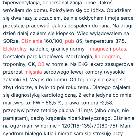
hiperwentylacja, depersonalizacja i inne. Jakoś
wróciłem do domu. Położyłem się do łóżka. Obudziłem
się dwa razy z uczuciem, że nie oddycham i moje serce
przestaje pracować. Jakoś dospałem do rana. Na drugi
dzień dalej czułem się kiepsko. Więc wylądowałem na
SORze.
Ciśnienie
160/100,
puls
85, temperatura 37,5.
Elektrolity
na dolnej granicy normy -
magnez
i
potas
.
Dostałem parę kroplówek. Morfologia,
lipidogram
,
troponiny, CK,
OB
w normie. Na EKG lekarz zasugerował
przerost
mięśnia
sercowego lewej komory (wysokie
załamki R). Wypis do domu. Od tej pory nie czuję się
zbyt dobrze, a było to pół roku temu. Dlatego zająłem
się diagnostyką kardiologiczną. Z echa jedyne co mnie
martwiło to: FW - 58,5 %, prawa komora -2,58,
przepływ przez tętnicę płucną 1,11 m/s (albo cm/s, nie
pamiętam), cechy krążenia hiperkinetycznego. Ciśnienie
na ogół mam w normie - 120(115-135)/70(60-75). Mam
syndrom białego kitla i nieraz sam się stresuję przy