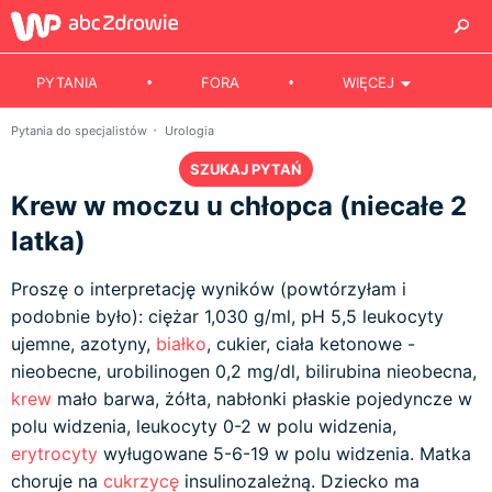
PYTANIA
FORA
WIĘCEJ
Pytania do specjalistów
Urologia
SZUKAJ PYTAŃ
Krew w moczu u chłopca (niecałe 2
latka)
Proszę o interpretację wyników (powtórzyłam i
podobnie było): ciężar 1,030 g/ml, pH 5,5 leukocyty
ujemne, azotyny,
białko
, cukier, ciała ketonowe -
nieobecne, urobilinogen 0,2 mg/dl, bilirubina nieobecna,
krew
mało barwa, żółta, nabłonki płaskie pojedyncze w
polu widzenia, leukocyty 0-2 w polu widzenia,
erytrocyty
wyługowane 5-6-19 w polu widzenia. Matka
choruje na
cukrzycę
insulinozależną. Dziecko ma