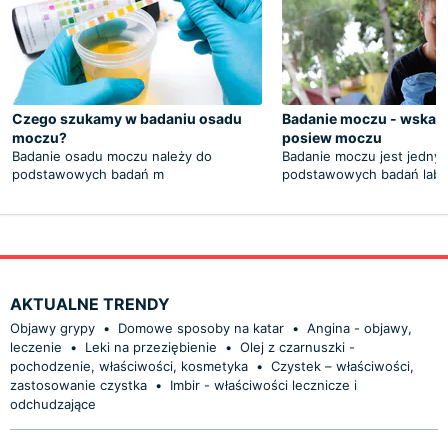
Czego szukamy w badaniu osadu
Badanie moczu - wskaza
moczu?
posiew moczu
Badanie osadu moczu należy do
Badanie moczu jest jedny
podstawowych badań m
podstawowych badań lab
AKTUALNE TRENDY
Objawy grypy
•
Domowe sposoby na katar
•
Angina - objawy,
leczenie
•
Leki na przeziębienie
•
Olej z czarnuszki -
pochodzenie, właściwości, kosmetyka
•
Czystek – właściwości,
zastosowanie czystka
•
Imbir - właściwości lecznicze i
odchudzające