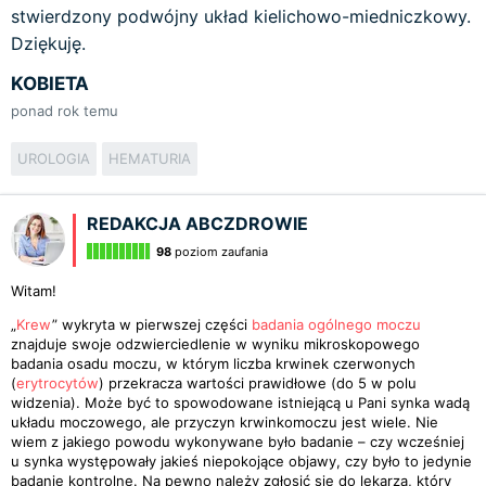
stwierdzony podwójny układ kielichowo-miedniczkowy.
Dziękuję.
KOBIETA
ponad rok temu
UROLOGIA
HEMATURIA
REDAKCJA ABCZDROWIE
98
poziom zaufania
Witam!
„
Krew
” wykryta w pierwszej części
badania ogólnego moczu
znajduje swoje odzwierciedlenie w wyniku mikroskopowego
badania osadu moczu, w którym liczba krwinek czerwonych
(
erytrocytów
) przekracza wartości prawidłowe (do 5 w polu
widzenia). Może być to spowodowane istniejącą u Pani synka wadą
układu moczowego, ale przyczyn krwinkomoczu jest wiele. Nie
wiem z jakiego powodu wykonywane było badanie – czy wcześniej
u synka występowały jakieś niepokojące objawy, czy było to jedynie
badanie kontrolne. Na pewno należy zgłosić się do lekarza, który