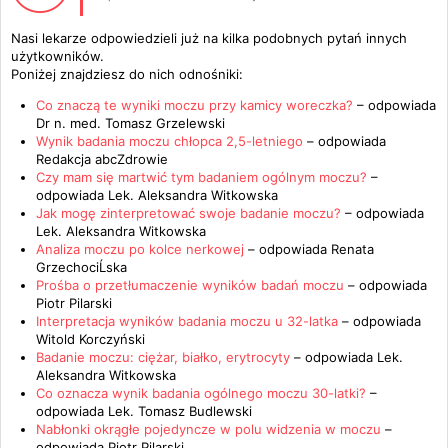
Nasi lekarze odpowiedzieli już na kilka podobnych pytań innych
użytkowników.
Poniżej znajdziesz do nich odnośniki:
Co znaczą te wyniki moczu przy kamicy woreczka?
– odpowiada
Dr n. med. Tomasz Grzelewski
Wynik badania moczu chłopca 2,5-letniego
– odpowiada
Redakcja abcZdrowie
Czy mam się martwić tym badaniem ogólnym moczu?
–
odpowiada
Lek. Aleksandra Witkowska
Jak mogę zinterpretować swoje badanie moczu?
– odpowiada
Lek. Aleksandra Witkowska
Analiza moczu po kolce nerkowej
– odpowiada
Renata
GrzechociĹska
Prośba o przetłumaczenie wyników badań moczu
– odpowiada
Piotr Pilarski
Interpretacja wyników badania moczu u 32-latka
– odpowiada
Witold Korczyński
Badanie moczu: ciężar, białko, erytrocyty
– odpowiada
Lek.
Aleksandra Witkowska
Co oznacza wynik badania ogólnego moczu 30-latki?
–
odpowiada
Lek. Tomasz Budlewski
Nabłonki okrągłe pojedyncze w polu widzenia w moczu
–
odpowiada
Piotr Pilarski