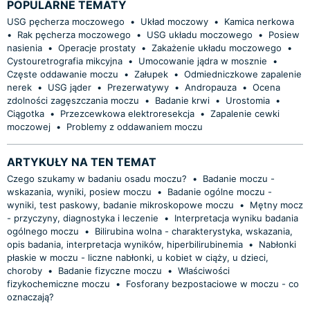
POPULARNE TEMATY
USG pęcherza moczowego
•
Układ moczowy
•
Kamica nerkowa
•
Rak pęcherza moczowego
•
USG układu moczowego
•
Posiew
nasienia
•
Operacje prostaty
•
Zakażenie układu moczowego
•
Cystouretrografia mikcyjna
•
Umocowanie jądra w mosznie
•
Częste oddawanie moczu
•
Załupek
•
Odmiedniczkowe zapalenie
nerek
•
USG jąder
•
Prezerwatywy
•
Andropauza
•
Ocena
zdolności zagęszczania moczu
•
Badanie krwi
•
Urostomia
•
Ciągotka
•
Przezcewkowa elektroresekcja
•
Zapalenie cewki
moczowej
•
Problemy z oddawaniem moczu
ARTYKUŁY NA TEN TEMAT
Czego szukamy w badaniu osadu moczu?
•
Badanie moczu -
wskazania, wyniki, posiew moczu
•
Badanie ogólne moczu -
wyniki, test paskowy, badanie mikroskopowe moczu
•
Mętny mocz
- przyczyny, diagnostyka i leczenie
•
Interpretacja wyniku badania
ogólnego moczu
•
Bilirubina wolna - charakterystyka, wskazania,
opis badania, interpretacja wyników, hiperbilirubinemia
•
Nabłonki
płaskie w moczu - liczne nabłonki, u kobiet w ciąży, u dzieci,
choroby
•
Badanie fizyczne moczu
•
Właściwości
fizykochemiczne moczu
•
Fosforany bezpostaciowe w moczu - co
oznaczają?