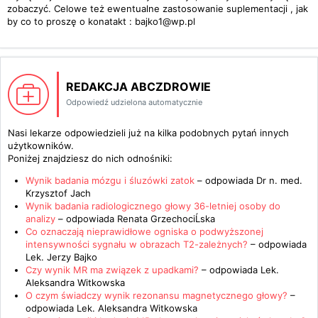
zobaczyć. Celowe też ewentualne zastosowanie suplementacji , jak
by co to proszę o konatakt : bajko1@wp.pl
REDAKCJA ABCZDROWIE
Odpowiedź udzielona automatycznie
Nasi lekarze odpowiedzieli już na kilka podobnych pytań innych
użytkowników.
Poniżej znajdziesz do nich odnośniki:
Wynik badania mózgu i śluzówki zatok
– odpowiada
Dr n. med.
Krzysztof Jach
Wynik badania radiologicznego głowy 36-letniej osoby do
analizy
– odpowiada
Renata GrzechociĹska
Co oznaczają nieprawidłowe ogniska o podwyższonej
intensywności sygnału w obrazach T2-zależnych?
– odpowiada
Lek. Jerzy Bajko
Czy wynik MR ma związek z upadkami?
– odpowiada
Lek.
Aleksandra Witkowska
O czym świadczy wynik rezonansu magnetycznego głowy?
–
odpowiada
Lek. Aleksandra Witkowska