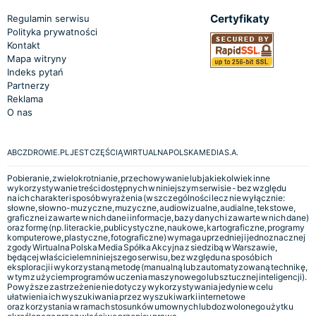
Certyfikaty
Regulamin serwisu
Polityka prywatności
Kontakt
Mapa witryny
Indeks pytań
Partnerzy
Reklama
O nas
ABCZDROWIE.PL JEST CZĘŚCIĄ WIRTUALNA POLSKA MEDIA S.A.
Pobieranie, zwielokrotnianie, przechowywanie lub jakiekolwiek inne
wykorzystywanie treści dostępnych w niniejszym serwisie - bez względu
na ich charakter i sposób wyrażenia (w szczególności lecz nie wyłącznie:
słowne, słowno-muzyczne, muzyczne, audiowizualne, audialne, tekstowe,
graficzne i zawarte w nich dane i informacje, bazy danych i zawarte w nich dane)
oraz formę (np. literackie, publicystyczne, naukowe, kartograficzne, programy
komputerowe, plastyczne, fotograficzne) wymaga uprzedniej i jednoznacznej
zgody Wirtualna Polska Media Spółka Akcyjna z siedzibą w Warszawie,
będącej właścicielem niniejszego serwisu, bez względu na sposób ich
eksploracji i wykorzystaną metodę (manualną lub zautomatyzowaną technikę,
w tym z użyciem programów uczenia maszynowego lub sztucznej inteligencji).
Powyższe zastrzeżenie nie dotyczy wykorzystywania jedynie w celu
ułatwienia ich wyszukiwania przez wyszukiwarki internetowe
oraz korzystania w ramach stosunków umownych lub dozwolonego użytku