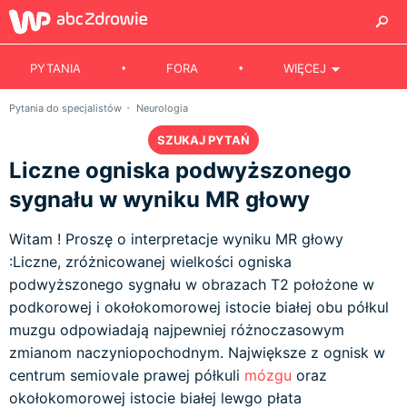
PYTANIA
FORA
WIĘCEJ
Pytania do specjalistów
Neurologia
SZUKAJ PYTAŃ
Liczne ogniska podwyższonego
sygnału w wyniku MR głowy
Witam ! Proszę o interpretacje wyniku MR głowy
:Liczne, zróżnicowanej wielkości ogniska
podwyższonego sygnału w obrazach T2 położone w
podkorowej i okołokomorowej istocie białej obu półkul
muzgu odpowiadają najpewniej różnoczasowym
zmianom naczyniopochodnym. Największe z ognisk w
centrum semiovale prawej półkuli
mózgu
oraz
okołokomorowej istocie białej lewgo płata