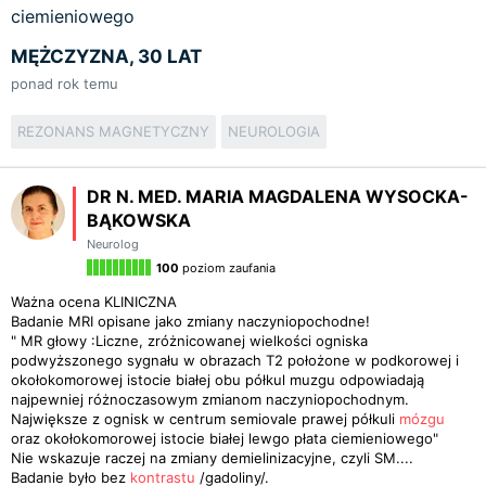
ciemieniowego
MĘŻCZYZNA, 30 LAT
ponad rok temu
REZONANS MAGNETYCZNY
NEUROLOGIA
DR N. MED. MARIA MAGDALENA WYSOCKA-
BĄKOWSKA
Neurolog
100
poziom zaufania
Ważna ocena KLINICZNA
Badanie MRI opisane jako zmiany naczyniopochodne!
" MR głowy :Liczne, zróżnicowanej wielkości ogniska
podwyższonego sygnału w obrazach T2 położone w podkorowej i
okołokomorowej istocie białej obu półkul muzgu odpowiadają
najpewniej różnoczasowym zmianom naczyniopochodnym.
Największe z ognisk w centrum semiovale prawej półkuli
mózgu
oraz okołokomorowej istocie białej lewgo płata ciemieniowego"
Nie wskazuje raczej na zmiany demielinizacyjne, czyli SM....
Badanie było bez
kontrastu
/gadoliny/.