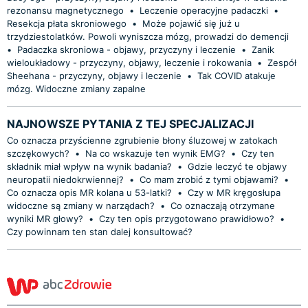
rezonansu magnetycznego
•
Leczenie operacyjne padaczki
•
Resekcja płata skroniowego
•
Może pojawić się już u
trzydziestolatków. Powoli wyniszcza mózg, prowadzi do demencji
•
Padaczka skroniowa - objawy, przyczyny i leczenie
•
Zanik
wieloukładowy - przyczyny, objawy, leczenie i rokowania
•
Zespół
Sheehana - przyczyny, objawy i leczenie
•
Tak COVID atakuje
mózg. Widoczne zmiany zapalne
NAJNOWSZE PYTANIA Z TEJ SPECJALIZACJI
Co oznacza przyścienne zgrubienie błony śluzowej w zatokach
szczękowych?
•
Na co wskazuje ten wynik EMG?
•
Czy ten
składnik miał wpływ na wynik badania?
•
Gdzie leczyć te objawy
neuropatii niedokrwiennej?
•
Co mam zrobić z tymi objawami?
•
Co oznacza opis MR kolana u 53-latki?
•
Czy w MR kręgosłupa
widoczne są zmiany w narządach?
•
Co oznaczają otrzymane
wyniki MR głowy?
•
Czy ten opis przygotowano prawidłowo?
•
Czy powinnam ten stan dalej konsultować?