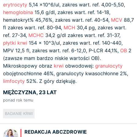
erytrocyty
5,14 x10^6/ul, zakres wart. ref. 4,00-5,50,
hemoglobina
15,6 g/dl, zakres wart. ref. 14-18,
hematokryt% 45,76%, zakres wart. ref. 40-54,
MCV
88,7
fl zakres wart. ref. 80-94,
MCH
30,4 pg, zakres wart.
ref. 27-34,
MCHC
34,2 g/dl zakres wart. ref. 31-37,
płytki krwi
154 x 10^3/ul, zakres wart. ref. 140-440,
MPV 12,5 fl, zakres wart. ref. 6-12,0, P-LCR 44,1%,
OB
2
(zawsze mam bardzo niskie wartości OB).
Mikroskopowy obraz
krwi
obwodowej:
granulocyty
obojętnochłonne 46%, granulocyty kwasochłonne 2%,
limfocyty
52%. Z góry dziękuję.
MĘŻCZYZNA, 23 LAT
ponad rok temu
BADANIE KRWI
REDAKCJA ABCZDROWIE