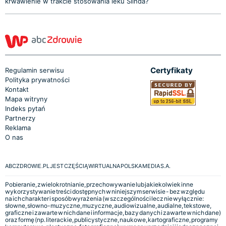
krwawienie w trakcie stosowania leku Slinda?
Certyfikaty
Regulamin serwisu
Polityka prywatności
Kontakt
Mapa witryny
Indeks pytań
Partnerzy
Reklama
O nas
ABCZDROWIE.PL JEST CZĘŚCIĄ WIRTUALNA POLSKA MEDIA S.A.
Pobieranie, zwielokrotnianie, przechowywanie lub jakiekolwiek inne
wykorzystywanie treści dostępnych w niniejszym serwisie - bez względu
na ich charakter i sposób wyrażenia (w szczególności lecz nie wyłącznie:
słowne, słowno-muzyczne, muzyczne, audiowizualne, audialne, tekstowe,
graficzne i zawarte w nich dane i informacje, bazy danych i zawarte w nich dane)
oraz formę (np. literackie, publicystyczne, naukowe, kartograficzne, programy