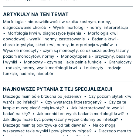
ARTYKUŁY NA TEN TEMAT
Morfologia - nieprawidłowości w szpiku kostnym, normy,
diagnozowanie chorób
•
Wyniki morfologii - normy, interpretacja
•
Morfologia krwi w diagnostyce łysienia
•
Morfologia krwi
obwodowej - wyniki i normy, zastosowanie
•
Badania krwi -
charakterystyka, skład krwi, normy, interpretacja wyników
•
Wysokie monocyty - czym są monocyty, co oznacza podwyższony
poziom monocytów, normy
•
Monocytopenia - przyczyny, badanie
i wyniki
•
Monocyty - czym są i jakie pełnią funkcje
•
Granulocyty
- rodzaje, normy, wynik morfologii krwi
•
Leukocyty - rodzaje,
funkcje, nadmiar, niedobór
NAJNOWSZE PYTANIA Z TEJ SPECJALIZACJI
Dlaczego mam bóle brzucha po jedzeniu?
•
Czy poziom płytek krwi
wzrósł po infekcji?
•
Czy wystarczą fitoestrogeny?
•
Czy za te
krople muszę płacić całą kwotę?
•
Jak interpretować te wyniki
badań na kiłę?
•
Jak ocenić ten wynik badania morfologii krwi?
•
Jak długo może być powiększony węzeł chłonny po infekcji?
•
Dlaczego mam tą pokrzywkę od tak dawna?
•
Na co mogą
wskazywać takie wyniki i powiększony migdał?
•
Dlaczego mam to