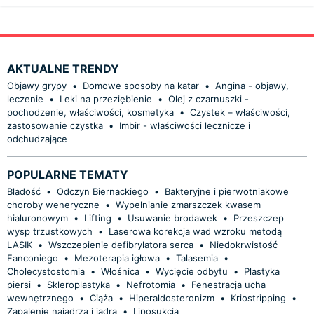
AKTUALNE TRENDY
Objawy grypy
•
Domowe sposoby na katar
•
Angina - objawy,
leczenie
•
Leki na przeziębienie
•
Olej z czarnuszki -
pochodzenie, właściwości, kosmetyka
•
Czystek – właściwości,
zastosowanie czystka
•
Imbir - właściwości lecznicze i
odchudzające
POPULARNE TEMATY
Bladość
•
Odczyn Biernackiego
•
Bakteryjne i pierwotniakowe
choroby weneryczne
•
Wypełnianie zmarszczek kwasem
hialuronowym
•
Lifting
•
Usuwanie brodawek
•
Przeszczep
wysp trzustkowych
•
Laserowa korekcja wad wzroku metodą
LASIK
•
Wszczepienie defibrylatora serca
•
Niedokrwistość
Fanconiego
•
Mezoterapia igłowa
•
Talasemia
•
Cholecystostomia
•
Włośnica
•
Wycięcie odbytu
•
Plastyka
piersi
•
Skleroplastyka
•
Nefrotomia
•
Fenestracja ucha
wewnętrznego
•
Ciąża
•
Hiperaldosteronizm
•
Kriostripping
•
Zapalenie najądrza i jądra
•
Liposukcja