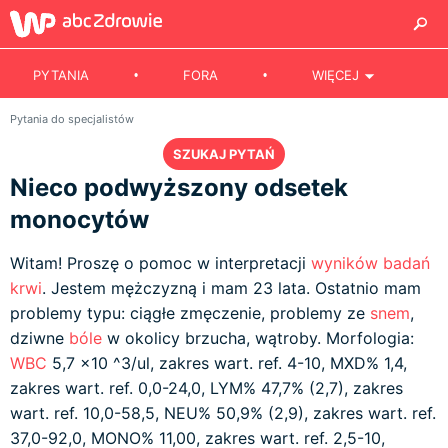
PYTANIA
FORA
WIĘCEJ
Pytania do specjalistów
SZUKAJ PYTAŃ
Nieco podwyższony odsetek
monocytów
Witam! Proszę o pomoc w interpretacji
wyników badań
krwi
. Jestem mężczyzną i mam 23 lata. Ostatnio mam
problemy typu: ciągłe zmęczenie, problemy ze
snem
,
dziwne
bóle
w okolicy brzucha, wątroby. Morfologia:
WBC
5,7 x10 ^3/ul, zakres wart. ref. 4-10, MXD% 1,4,
zakres wart. ref. 0,0-24,0, LYM% 47,7% (2,7), zakres
wart. ref. 10,0-58,5, NEU% 50,9% (2,9), zakres wart. ref.
37,0-92,0, MONO% 11,00, zakres wart. ref. 2,5-10,